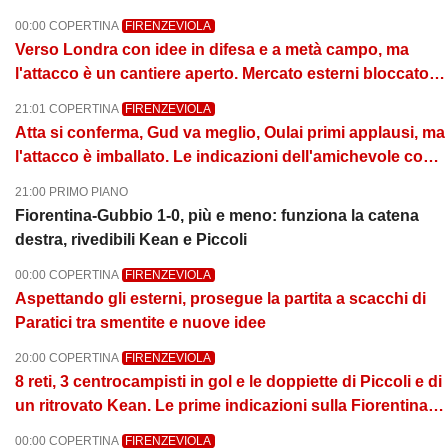
00:00 COPERTINA
FIRENZEVIOLA
Verso Londra con idee in difesa e a metà campo, ma
l'attacco è un cantiere aperto. Mercato esterni bloccato,
si lavora sui terzini
21:01 COPERTINA
FIRENZEVIOLA
Atta si conferma, Gud va meglio, Oulai primi applausi, ma
l'attacco è imballato. Le indicazioni dell'amichevole con il
Gubbio vinta 1-0
21:00 PRIMO PIANO
Fiorentina-Gubbio 1-0, più e meno: funziona la catena
destra, rivedibili Kean e Piccoli
00:00 COPERTINA
FIRENZEVIOLA
Aspettando gli esterni, prosegue la partita a scacchi di
Paratici tra smentite e nuove idee
20:00 COPERTINA
FIRENZEVIOLA
8 reti, 3 centrocampisti in gol e le doppiette di Piccoli e di
un ritrovato Kean. Le prime indicazioni sulla Fiorentina
di Grosso
00:00 COPERTINA
FIRENZEVIOLA