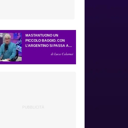
MASTANTUONO UN
PICCOLO BAGGIO. CON
L’ARGENTINO SI PASSA AL
4-3-2-1. ATTA ILLUMINA
di Luca Calamai
L’AMICHEVOLE CON IL
DEPOR. SERVONO ANCORA
TRE COLPI PER UNA VIOLA
DA EUROPA LEAGUE.
ANTOGNONI, UN FINALE
SENZA VINCITORI