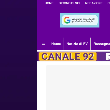
HOME
DICONO DI NOI
REDAZIONE
C
Home
Notizie di FV
Rassegna