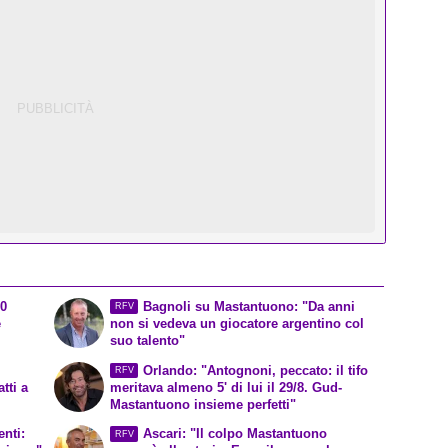
10
Bagnoli su Mastantuono: "Da anni
RFV
e
non si vedeva un giocatore argentino col
suo talento"
Orlando: "Antognoni, peccato: il tifo
RFV
tti a
meritava almeno 5' di lui il 29/8. Gud-
Mastantuono insieme perfetti"
nti:
Ascari: "Il colpo Mastantuono
RFV