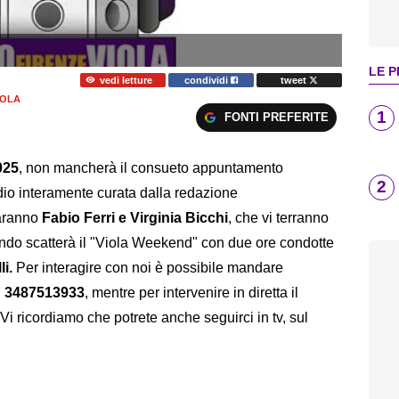
LE P
vedi letture
condividi
tweet
IOLA
1
FONTI PREFERITE
025
, non mancherà il consueto appuntamento
2
dio interamente curata dalla redazione
saranno
Fabio Ferri e Virginia Bicchi
,
che vi terranno
ndo scatterà il "Viola Weekend" con due ore condotte
i.
Per interagire con noi è possibile mandare
l
3487513933
, mentre per intervenire in diretta il
 Vi ricordiamo che potrete anche seguirci in tv, sul