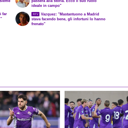
nsieme"
passerà alla storia. Ecco il suo ruolo
ideale in campo"
 far
Vazquez: "Mastantuono a Madrid
RFV
i"
stava facendo bene, gli infortuni lo hanno
frenato"