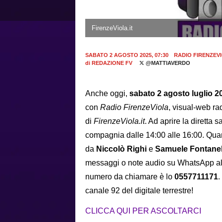
FirenzeViola.it
SABATO 2 AGOSTO 2025, 07:30
RADIO FIRENZEV
di
REDAZIONE FV
@MATTIAVERDO
Anche oggi,
sabato 2 agosto luglio 2
con
Radio FirenzeViola
, visual-web ra
di
FirenzeViola.it
. Ad aprire la diretta 
compagnia dalle 14:00 alle 16:00. Qua
da
Niccolò Righi
e
Samuele Fontanell
messaggi o note audio su WhatsApp a
numero da chiamare è lo
0557711171
.
canale 92 del digitale terrestre!
CLICCA QUI PER ASCOLTARCI