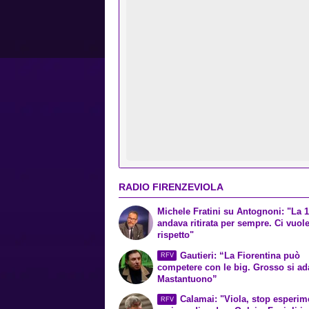
RADIO FIRENZEVIOLA
Michele Fratini su Antognoni: "La 
andava ritirata per sempre. Ci vuol
rispetto"
Gautieri: “La Fiorentina può
RFV
competere con le big. Grosso si ada
Mastantuono”
Calamai: "Viola, stop esperime
RFV