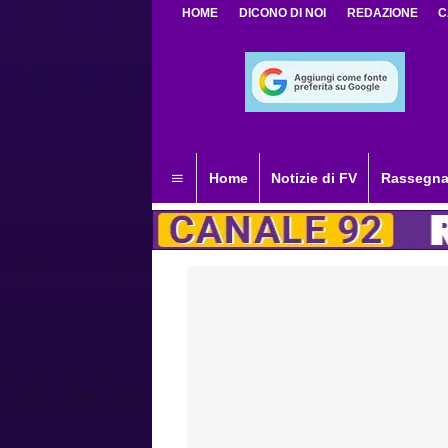
HOME
DICONO DI NOI
REDAZIONE
C
Home
Notizie di FV
Rassegna