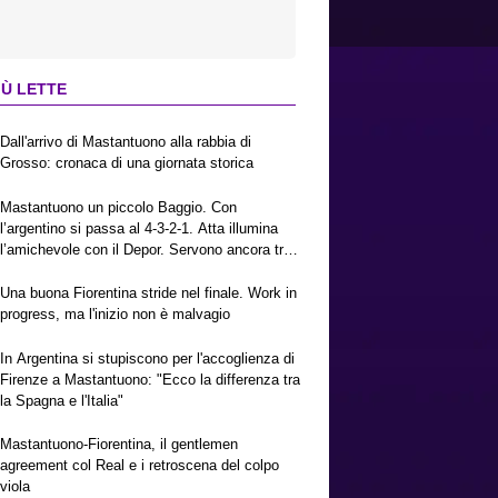
IÙ LETTE
Dall'arrivo di Mastantuono alla rabbia di
Grosso: cronaca di una giornata storica
Mastantuono un piccolo Baggio. Con
l’argentino si passa al 4-3-2-1. Atta illumina
l’amichevole con il Depor. Servono ancora tre
colpi per una Viola da Europa League.
Antognoni, un finale senza vincitori
Una buona Fiorentina stride nel finale. Work in
progress, ma l'inizio non è malvagio
In Argentina si stupiscono per l'accoglienza di
Firenze a Mastantuono: "Ecco la differenza tra
la Spagna e l'Italia"
Mastantuono-Fiorentina, il gentlemen
agreement col Real e i retroscena del colpo
viola