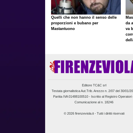
Quelli che non hanno il senso delle
Mast
proporzioni e bubano per
da a
Mastantuono
va 
con
del
Editore TC&C srl
Testata giornalistica Aut.Trib. Arezzo n. 2/07 del 30/01/2
Partita IVA 01488100510 -
Iscritto al Registro Operatori 
Comunicazione al n. 18246
© 2026 firenzeviola.it - Tutti i diritti riservati