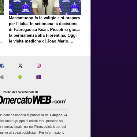
Mastantuono fa le valigie e si prepara
per l'Italia. In settimana la decisione
di Fabregas su Kean. Piccoli si gioca
la permanenza alla Fiorentina. Oggi
E
le visite mediche di Joao Mario.
Presto una nuova offerta del Toro per
Fortini
Parte del Newtwork di
la concessionaria di pubblicità del
Gruppo 24
lezionato gruppo di editori terzi presenti sul
 internazionale, tra cui Firenzeviola.it per cui
usiva gli spazi pubblicitari. Per informazioni: