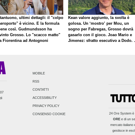
antuono, ultimi dettagli: il "colpo
Kean valore aggiunto, la svolta è
eroporto" è vicino. E la formula
golosa. Un ‘mostro’ per Mou, un
bene così. Gudmundsson ha
sogno per Fabregas, Grosso dovrà
vinto Grosso. Lo "scacco matto"
gasarlo con il gioco. Joao Mario e
la Fiorentina ad Antognoni
Jimenez: sfratto esecutivo a Dodo. 
a proposito di Mastantuono…
MOBILE
RSS
CONTATTI
007
ACCESSIBILITY
di
PRIVACY POLICY
24 Ore System
è 
CONSENSO COOKIE
ORE
e di un se
mercato italiano e
gestisce in escl