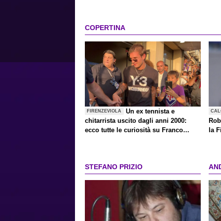
COPERTINA
Un ex tennista e
FIRENZEVIOLA
CAL
chitarrista uscito dagli anni 2000:
Rob
ecco tutte le curiosità su Franco
la F
Mastantuono, il divo anti-divo
STEFANO PRIZIO
AN