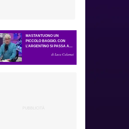
MASTANTUONO UN
PICCOLO BAGGIO. CON
L’ARGENTINO SI PASSA AL
4-3-2-1. ATTA ILLUMINA
di Luca Calamai
L’AMICHEVOLE CON IL
DEPOR. SERVONO ANCORA
TRE COLPI PER UNA VIOLA
DA EUROPA LEAGUE.
ANTOGNONI, UN FINALE
SENZA VINCITORI