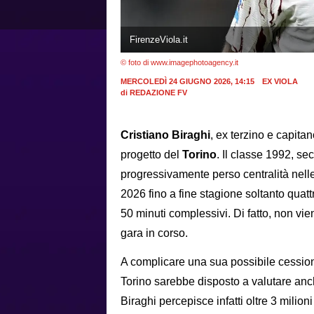
FirenzeViola.it
© foto di www.imagephotoagency.it
MERCOLEDÌ 24 GIUGNO 2026, 14:15
EX VIOLA
di
REDAZIONE FV
Cristiano Biraghi
, ex terzino e capita
progetto del
Torino
. Il classe 1992, s
progressivamente perso centralità nelle 
2026 fino a fine stagione soltanto quatt
50 minuti complessivi. Di fatto, non vi
gara in corso.
A complicare una sua possibile cessione n
Torino sarebbe disposto a valutare anch
Biraghi percepisce infatti oltre 3 milioni