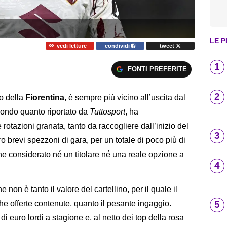
LE P
vedi letture
condividi
tweet
1
FONTI PREFERITE
2
no della
Fiorentina
, è sempre più vicino all’uscita dal
econdo quanto riportato da
Tuttosport
, ha
rotazioni granata, tanto da raccogliere dall’inizio del
3
ro brevi spezzoni di gara, per un totale di poco più di
ene considerato né un titolare né una reale opzione a
4
on è tanto il valore del cartellino, per il quale il
5
e offerte contenute, quanto il pesante ingaggio.
 di euro lordi a stagione e, al netto dei top della rosa