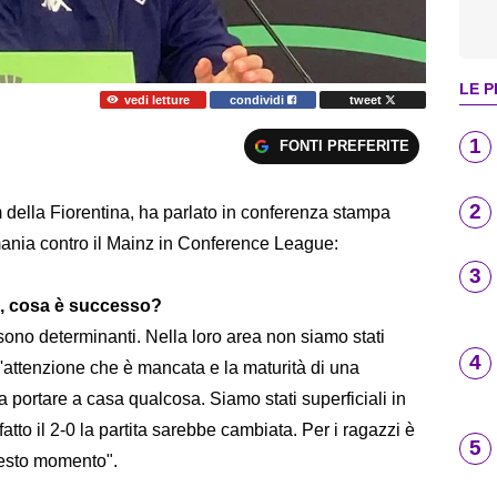
LE P
vedi letture
condividi
tweet
1
FONTI PREFERITE
2
 della Fiorentina, ha parlato in conferenza stampa
rmania contro il Mainz in Conference League:
3
esa, cosa è successo?
sono determinanti. Nella loro area non siamo stati
4
l'attenzione che è mancata e la maturità di una
ortare a casa qualcosa. Siamo stati superficiali in
tto il 2-0 la partita sarebbe cambiata. Per i ragazzi è
5
uesto momento".