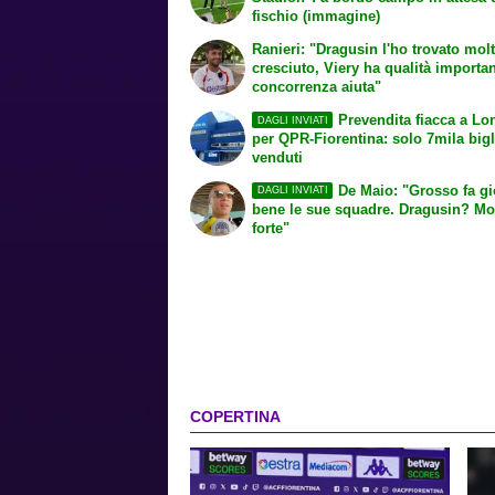
fischio (immagine)
Ranieri: "Dragusin l'ho trovato mol
cresciuto, Viery ha qualità importan
concorrenza aiuta"
Prevendita fiacca a Lo
DAGLI INVIATI
per QPR-Fiorentina: solo 7mila bigli
venduti
De Maio: "Grosso fa gi
DAGLI INVIATI
bene le sue squadre. Dragusin? Mo
forte"
COPERTINA