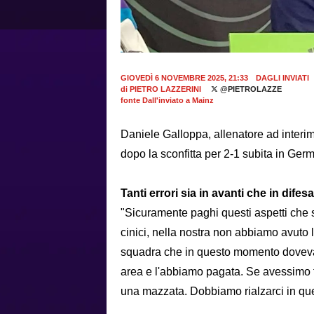
GIOVEDÌ 6 NOVEMBRE 2025, 21:33
DAGLI INVIATI
di
PIETRO LAZZERINI
@PIETROLAZZE
fonte Dall'inviato a Mainz
Daniele Galloppa, allenatore ad interim
dopo la sconfitta per 2-1 subita in Ge
Tanti errori sia in avanti che in dif
"Sicuramente paghi questi aspetti che 
cinici, nella nostra non abbiamo avuto 
squadra che in questo momento doveva p
area e l'abbiamo pagata. Se avessimo fa
una mazzata. Dobbiamo rialzarci in q