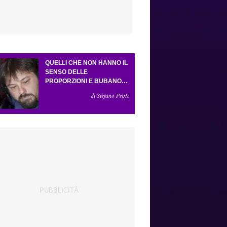
QUELLI CHE NON HANNO IL
SENSO DELLE
PROPORZIONI E BUBANO
PER MASTANTUONO
di Stefano Prizio