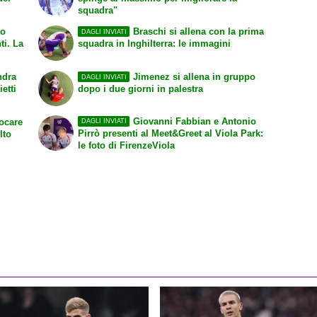
squadra"
to
Braschi si allena con la prima
DAGLI INVIATI
ti. La
squadra in Inghilterra: le immagini
ndra
Jimenez si allena in gruppo
DAGLI INVIATI
etti
dopo i due giorni in palestra
Giovanni Fabbian e Antonio
ocare
DAGLI INVIATI
Pirrò presenti al Meet&Greet al Viola Park:
lto
le foto di FirenzeViola