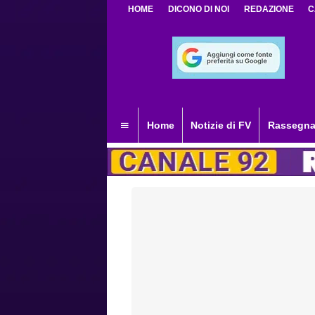
HOME
DICONO DI NOI
REDAZIONE
C
Home
Notizie di FV
Rassegna