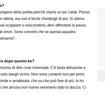
ra?
lungarsi della partita perché siamo un po' calati. Penso
 ottima, ma non è facile chiedergli di più. Si allena
può scappare o nascondersi, devi affrontare la paura.
i errori. Sono convinti che se questa squadra
mbieranno".
adra dopo questo ko?
i rischia di dire cose insensate. C'è tanta delusione e
olo stargli vicino. Non sono contenti loro per primi.
riste e arrabbiata, che sa che può fare di più. Io ho
atori che ancora non hanno nemmeno fatto la doccia. Ci