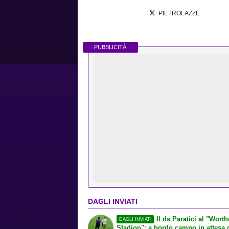
PIETROLAZZE
PUBBLICITÀ
DAGLI INVIATI
Il ds Paratici al "Wort
DAGLI INVIATI
Stadion": a bordo campo in attesa 