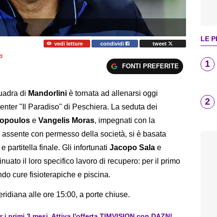
LE P
vedi letture
condividi
tweet
I
1
FONTI PREFERITE
quadra di
Mandorlini
è tornata ad allenarsi oggi
2
nter "Il Paradiso" di Peschiera. La seduta dei
lopoulos
e
Vangelis Moras
, impegnati con la
, assente con permesso della società, si è basata
e partitella finale. Gli infortunati
Jacopo Sala
e
uato il loro specifico lavoro di recupero: per il primo
ndo cure fisioterapiche e piscina.
idiana alle ore 15:00, a porte chiuse.
er i primi 3 mesi. Attiva l'offerta TIMVISION con DAZN!