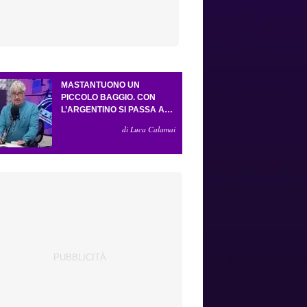
MASTANTUONO UN
PICCOLO BAGGIO. CON
L’ARGENTINO SI PASSA AL
4-3-2-1. ATTA ILLUMINA
di Luca Calamai
L’AMICHEVOLE CON IL
DEPOR. SERVONO ANCORA
TRE COLPI PER UNA VIOLA
DA EUROPA LEAGUE.
ANTOGNONI, UN FINALE
SENZA VINCITORI