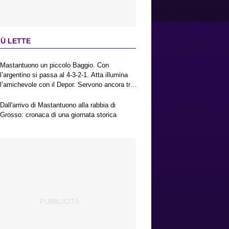
IÙ LETTE
Mastantuono un piccolo Baggio. Con
l’argentino si passa al 4-3-2-1. Atta illumina
l’amichevole con il Depor. Servono ancora tre
colpi per una Viola da Europa League.
Antognoni, un finale senza vincitori
Dall'arrivo di Mastantuono alla rabbia di
Grosso: cronaca di una giornata storica