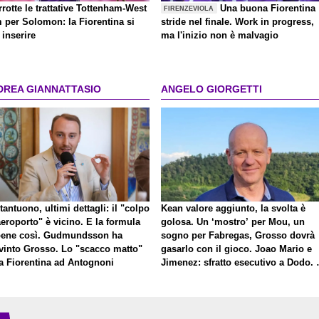
rrotte le trattative Tottenham-West
Una buona Fiorentina
FIRENZEVIOLA
 per Solomon: la Fiorentina si
stride nel finale. Work in progress,
inserire
ma l'inizio non è malvagio
DREA GIANNATTASIO
ANGELO GIORGETTI
antuono, ultimi dettagli: il "colpo
Kean valore aggiunto, la svolta è
eroporto" è vicino. E la formula
golosa. Un ‘mostro’ per Mou, un
bene così. Gudmundsson ha
sogno per Fabregas, Grosso dovrà
vinto Grosso. Lo "scacco matto"
gasarlo con il gioco. Joao Mario e
la Fiorentina ad Antognoni
Jimenez: sfratto esecutivo a Dodo. 
a proposito di Mastantuono…