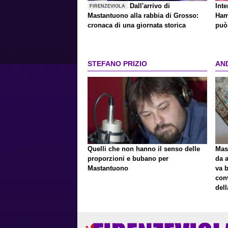
Dall'arrivo di
Inte
FIRENZEVIOLA
Mastantuono alla rabbia di Grosso:
Ham
cronaca di una giornata storica
può 
STEFANO PRIZIO
AN
Quelli che non hanno il senso delle
Mast
proporzioni e bubano per
da a
Mastantuono
va 
con
del