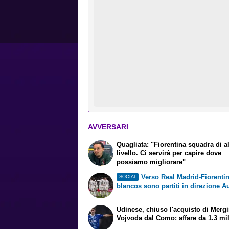
AVVERSARI
Quagliata: "Fiorentina squadra di a
livello. Ci servirà per capire dove
possiamo migliorare"
Verso Real Madrid-Fiorentin
SOCIAL
blancos sono partiti in direzione Au
Udinese, chiuso l'acquisto di Merg
Vojvoda dal Como: affare da 1.3 mi