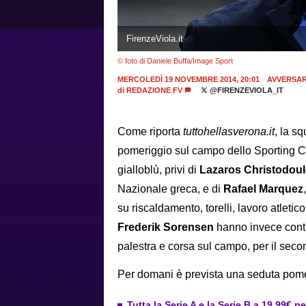
FirenzeViola.it
© foto di Daniele Buffa/Image Sport
MERCOLEDÌ 19 NOVEMBRE 2014, 20:01
AVVERSAR
di
REDAZIONE FV
@FIRENZEVIOLA_IT
Come riporta
tuttohellasverona.it
, la s
pomeriggio sul campo dello Sporting Ce
gialloblù, privi di
Lazaros Christodou
Nazionale greca, e di
Rafael Marquez
su riscaldamento, torelli, lavoro atletico 
Frederik Sorensen
hanno invece contin
palestra e corsa sul campo, per il seco
Per domani è prevista una seduta pomer
Tutta la Serie A e la Serie B a 19,99€ p