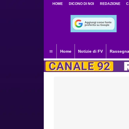
HOME
DICONO DI NOI
REDAZIONE
C
Home
Notizie di FV
Rassegna