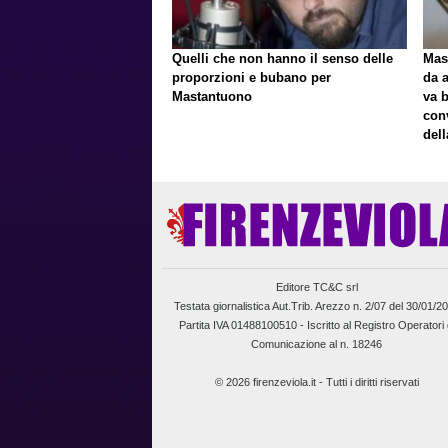
Quelli che non hanno il senso delle
Mast
proporzioni e bubano per
da a
Mastantuono
va 
con
del
Editore TC&C srl
Testata giornalistica Aut.Trib. Arezzo n. 2/07 del 30/01/2
Partita IVA 01488100510 -
Iscritto al Registro Operatori 
Comunicazione al n. 18246
© 2026 firenzeviola.it - Tutti i diritti riservati