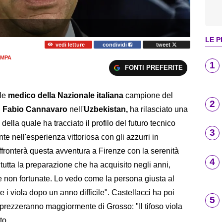
LE P
vedi letture
condividi
tweet
AMPA
1
FONTI PREFERITE
ile
medico della Nazionale italiana
campione del
2
i
Fabio Cannavaro
nell'
Uzbekistan,
ha rilasciato una
della quale ha tracciato il profilo del futuro tecnico
3
te nell'esperienza vittoriosa con gli azzurri in
ronterà questa avventura a Firenze con la serenità
4
utta la preparazione che ha acquisito negli anni,
 non fortunate. Lo vedo come la persona giusta al
 i viola dopo un anno difficile". Castellacci ha poi
5
 apprezzeranno maggiormente di Grosso: "Il tifoso viola
to.