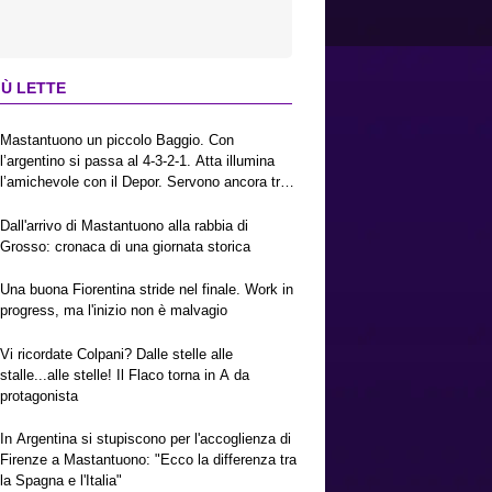
IÙ LETTE
Mastantuono un piccolo Baggio. Con
l’argentino si passa al 4-3-2-1. Atta illumina
l’amichevole con il Depor. Servono ancora tre
colpi per una Viola da Europa League.
Antognoni, un finale senza vincitori
Dall'arrivo di Mastantuono alla rabbia di
Grosso: cronaca di una giornata storica
Una buona Fiorentina stride nel finale. Work in
progress, ma l'inizio non è malvagio
Vi ricordate Colpani? Dalle stelle alle
stalle...alle stelle! Il Flaco torna in A da
protagonista
In Argentina si stupiscono per l'accoglienza di
Firenze a Mastantuono: "Ecco la differenza tra
la Spagna e l'Italia"