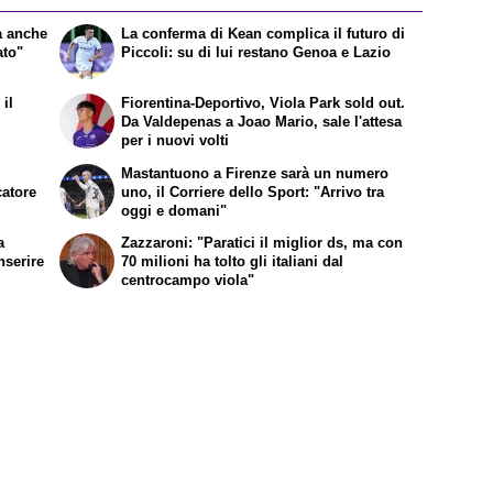
a anche
La conferma di Kean complica il futuro di
ato"
Piccoli: su di lui restano Genoa e Lazio
il
Fiorentina-Deportivo, Viola Park sold out.
Da Valdepenas a Joao Mario, sale l'attesa
per i nuovi volti
Mastantuono a Firenze sarà un numero
catore
uno, il Corriere dello Sport: "Arrivo tra
oggi e domani"
a
Zazzaroni: "Paratici il miglior ds, ma con
nserire
70 milioni ha tolto gli italiani dal
centrocampo viola"