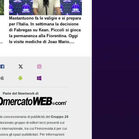
Mastantuono fa le valigie e si prepara
per l'Italia. In settimana la decisione
di Fabregas su Kean. Piccoli si gioca
la permanenza alla Fiorentina. Oggi
E
le visite mediche di Joao Mario.
Presto una nuova offerta del Toro per
Fortini
Parte del Newtwork di
la concessionaria di pubblicità del
Gruppo 24
lezionato gruppo di editori terzi presenti sul
 internazionale, tra cui Firenzeviola.it per cui
usiva gli spazi pubblicitari. Per informazioni: