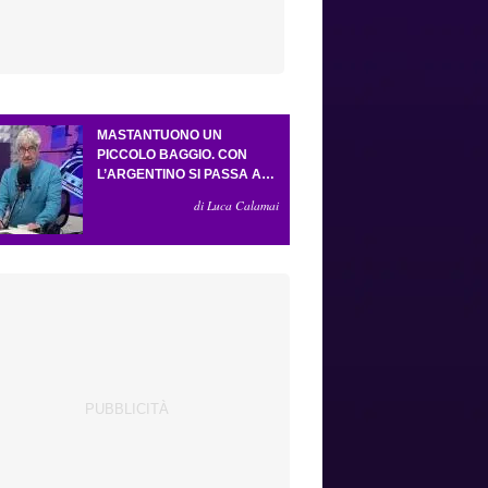
MASTANTUONO UN
PICCOLO BAGGIO. CON
L’ARGENTINO SI PASSA AL
4-3-2-1. ATTA ILLUMINA
di Luca Calamai
L’AMICHEVOLE CON IL
DEPOR. SERVONO ANCORA
TRE COLPI PER UNA VIOLA
DA EUROPA LEAGUE.
ANTOGNONI, UN FINALE
SENZA VINCITORI