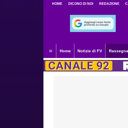
HOME
DICONO DI NOI
REDAZIONE
C
Home
Notizie di FV
Rassegna