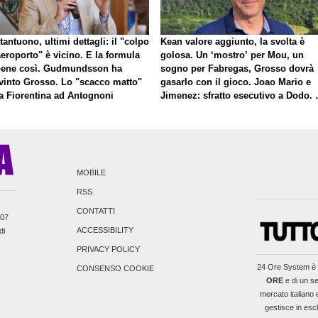
antuono, ultimi dettagli: il "colpo
Kean valore aggiunto, la svolta è
eroporto" è vicino. E la formula
golosa. Un ‘mostro’ per Mou, un
bene così. Gudmundsson ha
sogno per Fabregas, Grosso dovrà
vinto Grosso. Lo "scacco matto"
gasarlo con il gioco. Joao Mario e
la Fiorentina ad Antognoni
Jimenez: sfratto esecutivo a Dodo. 
a proposito di Mastantuono…
MOBILE
RSS
CONTATTI
007
ACCESSIBILITY
di
PRIVACY POLICY
24 Ore System
è 
CONSENSO COOKIE
ORE
e di un se
mercato italiano e
gestisce in escl