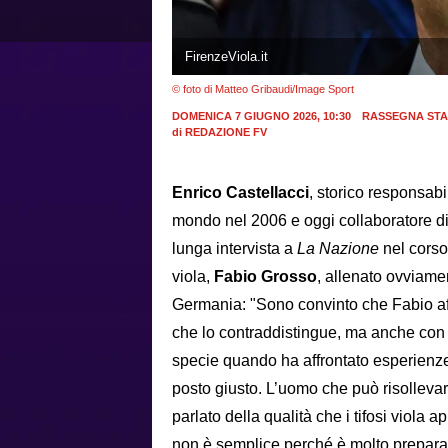
FirenzeViola.it
© foto di Matteo Gribaudi/Image Sport
DOMENICA 7 GIUGNO 2026, 10:30
RASSEGNA ST
di
REDAZIONE FV
Enrico Castellacci
, storico responsab
mondo nel 2006 e oggi collaboratore d
lunga intervista a
La Nazione
nel corso 
viola,
Fabio Grosso
, allenato ovviamen
Germania: "Sono convinto che Fabio aff
che lo contraddistingue, ma anche con t
specie quando ha affrontato esperienze
posto giusto. L’uomo che può risollevare
parlato della qualità che i tifosi viola
non è semplice perché è molto prepara