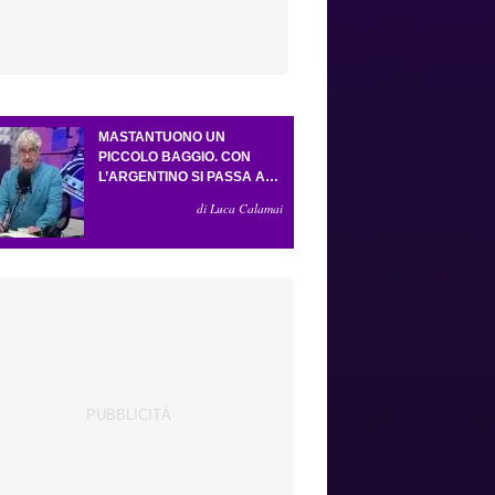
MASTANTUONO UN
PICCOLO BAGGIO. CON
L’ARGENTINO SI PASSA AL
4-3-2-1. ATTA ILLUMINA
di Luca Calamai
L’AMICHEVOLE CON IL
DEPOR. SERVONO ANCORA
TRE COLPI PER UNA VIOLA
DA EUROPA LEAGUE.
ANTOGNONI, UN FINALE
SENZA VINCITORI