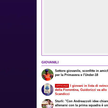
GIOVANILI
Settore giovanile, sconfitte in ami
per la Primavera e l'Under-18
I giovani in lista di svinc
UFFICIALE
della Fiorentina, Guidorizzi va allo
Scandicci
Sturli: "Con Andreazzoli idee chiar
allenarsi con la prima squadra è u