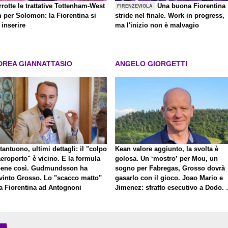
rrotte le trattative Tottenham-West
Una buona Fiorentina
FIRENZEVIOLA
 per Solomon: la Fiorentina si
stride nel finale. Work in progress,
inserire
ma l'inizio non è malvagio
DREA GIANNATTASIO
ANGELO GIORGETTI
antuono, ultimi dettagli: il "colpo
Kean valore aggiunto, la svolta è
eroporto" è vicino. E la formula
golosa. Un ‘mostro’ per Mou, un
bene così. Gudmundsson ha
sogno per Fabregas, Grosso dovrà
vinto Grosso. Lo "scacco matto"
gasarlo con il gioco. Joao Mario e
la Fiorentina ad Antognoni
Jimenez: sfratto esecutivo a Dodo. 
a proposito di Mastantuono…