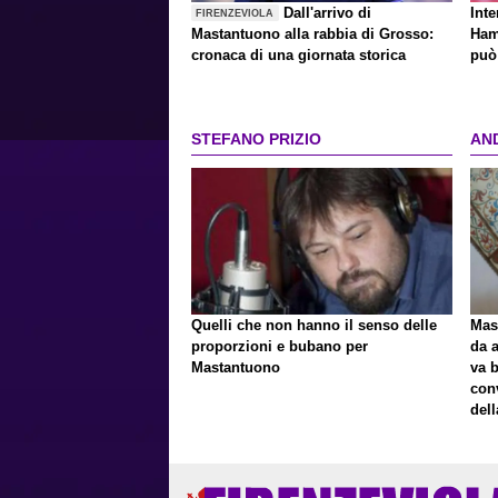
Dall'arrivo di
Inte
FIRENZEVIOLA
Mastantuono alla rabbia di Grosso:
Ham
cronaca di una giornata storica
può 
STEFANO PRIZIO
AN
Quelli che non hanno il senso delle
Mast
proporzioni e bubano per
da a
Mastantuono
va 
con
del