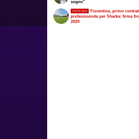
sogno"
Fiorentina, primo contrat
UFFICIALE
professionista per Sharka: firma fin
2029