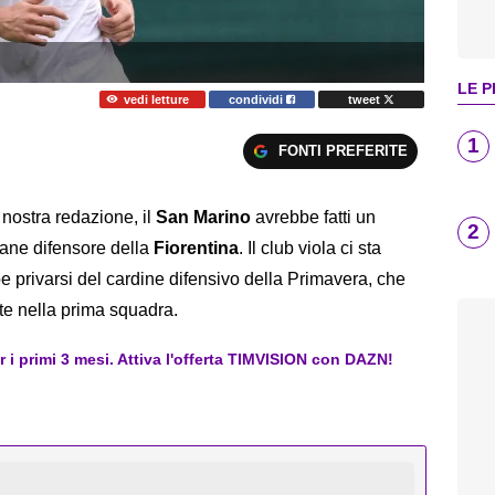
LE P
vedi letture
condividi
tweet
1
FONTI PREFERITE
 nostra redazione, il
San Marino
avrebbe fatti un
2
vane difensore della
Fiorentina
. Il club viola ci sta
privarsi del cardine difensivo della Primavera, che
lte nella prima squadra.
er i primi 3 mesi. Attiva l'offerta TIMVISION con DAZN!