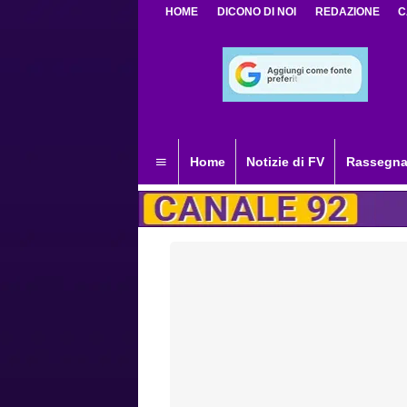
HOME
DICONO DI NOI
REDAZIONE
C
Home
Notizie di FV
Rassegna