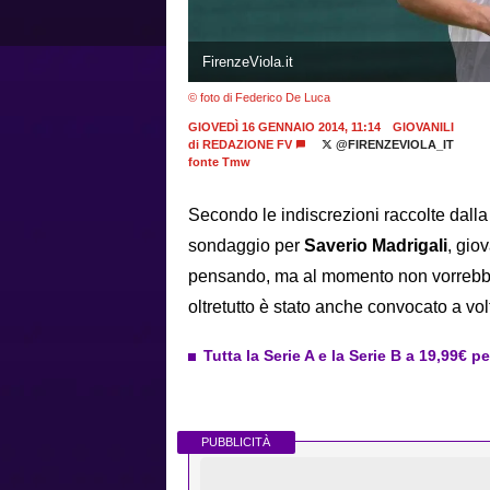
FirenzeViola.it
© foto di Federico De Luca
GIOVEDÌ 16 GENNAIO 2014, 11:14
GIOVANILI
di
REDAZIONE FV
@FIRENZEVIOLA_IT
fonte Tmw
Secondo le indiscrezioni raccolte dalla
sondaggio per
Saverio Madrigali
, gio
pensando, ma al momento non vorrebbe 
oltretutto è stato anche convocato a vo
Tutta la Serie A e la Serie B a 19,99€ p
PUBBLICITÀ