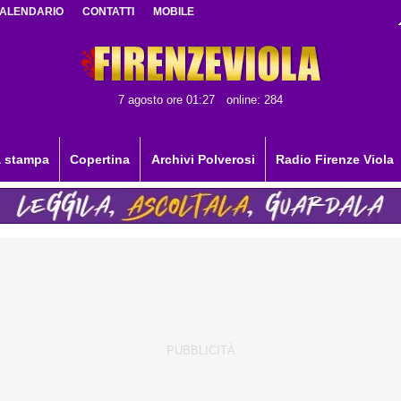
ALENDARIO
CONTATTI
MOBILE
7 agosto ore 01:27
online: 284
 stampa
Copertina
Archivi Polverosi
Radio Firenze Viola