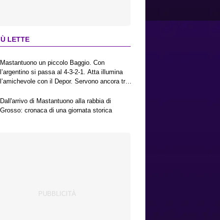
IÙ LETTE
Mastantuono un piccolo Baggio. Con
l’argentino si passa al 4-3-2-1. Atta illumina
l’amichevole con il Depor. Servono ancora tre
colpi per una Viola da Europa League.
Antognoni, un finale senza vincitori
Dall'arrivo di Mastantuono alla rabbia di
Grosso: cronaca di una giornata storica