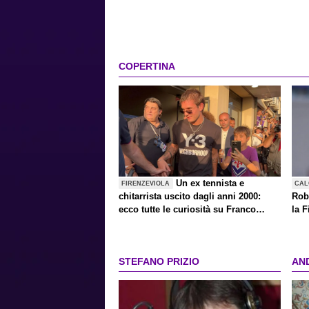
COPERTINA
Un ex tennista e
FIRENZEVIOLA
CAL
chitarrista uscito dagli anni 2000:
Rob
ecco tutte le curiosità su Franco
la F
Mastantuono, il divo anti-divo
STEFANO PRIZIO
AN