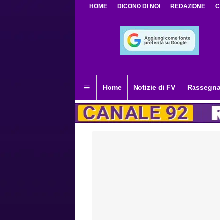
HOME
DICONO DI NOI
REDAZIONE
C
Home
Notizie di FV
Rassegna