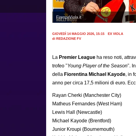
FirenzeViola.it
GIOVEDÌ 14 MAGGIO 2026, 15:15
EX VIOLA
di
REDAZIONE FV
La
Premier League
ha reso noti, attr
trofeo "
Young Player of the Season
". I
della
Fiorentina Michael Kayode
, in 
anno per circa 17,5 milioni di euro. Ec
Rayan Cherki (Manchester City)
Matheus Fernandes (West Ham)
Lewis Hall (Newcastle)
Michael Kayode (Brentford)
Junior Kroupi (Bournemouth)