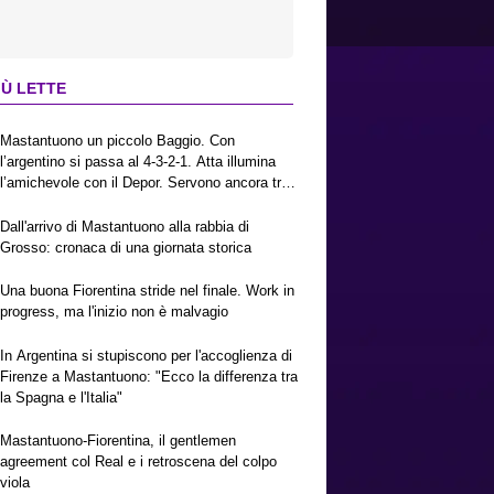
IÙ LETTE
Mastantuono un piccolo Baggio. Con
l’argentino si passa al 4-3-2-1. Atta illumina
l’amichevole con il Depor. Servono ancora tre
colpi per una Viola da Europa League.
Antognoni, un finale senza vincitori
Dall'arrivo di Mastantuono alla rabbia di
Grosso: cronaca di una giornata storica
Una buona Fiorentina stride nel finale. Work in
progress, ma l'inizio non è malvagio
In Argentina si stupiscono per l'accoglienza di
Firenze a Mastantuono: "Ecco la differenza tra
la Spagna e l'Italia"
Mastantuono-Fiorentina, il gentlemen
agreement col Real e i retroscena del colpo
viola