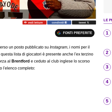
LE P
vedi letture
condividi
tweet
1
FONTI PREFERITE
averso un posto pubblicato su
Instagram
, i nomi per il
2
n questa lista di giocatori è presente anche l'ex terzino
forza al
Brentford
e ceduto al club inglese lo scorso
3
co l'elenco completo:
4
5