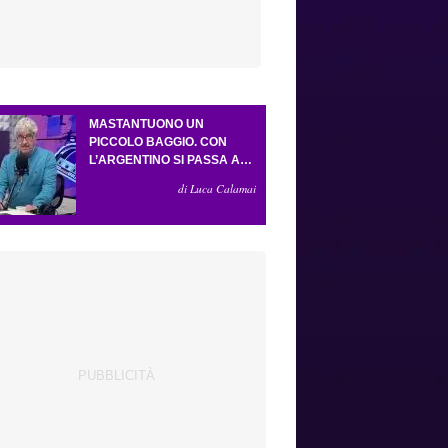
MASTANTUONO UN
PICCOLO BAGGIO. CON
L’ARGENTINO SI PASSA AL
4-3-2-1. ATTA ILLUMINA
di Luca Calamai
L’AMICHEVOLE CON IL
DEPOR. SERVONO ANCORA
TRE COLPI PER UNA VIOLA
DA EUROPA LEAGUE.
ANTOGNONI, UN FINALE
SENZA VINCITORI