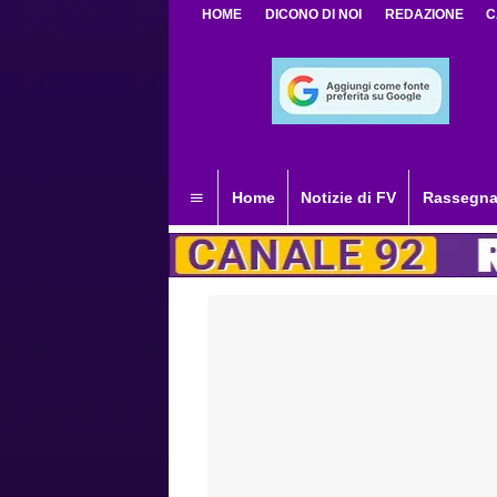
HOME
DICONO DI NOI
REDAZIONE
C
Home
Notizie di FV
Rassegna