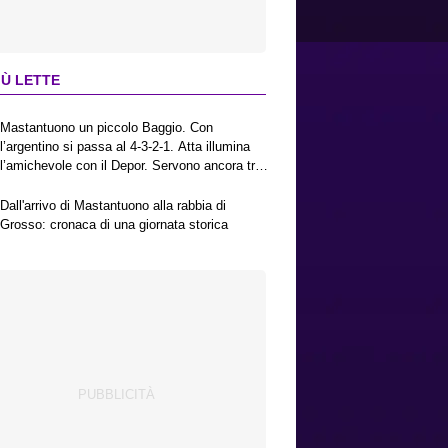
IÙ LETTE
Mastantuono un piccolo Baggio. Con
l’argentino si passa al 4-3-2-1. Atta illumina
l’amichevole con il Depor. Servono ancora tre
colpi per una Viola da Europa League.
Antognoni, un finale senza vincitori
Dall'arrivo di Mastantuono alla rabbia di
Grosso: cronaca di una giornata storica