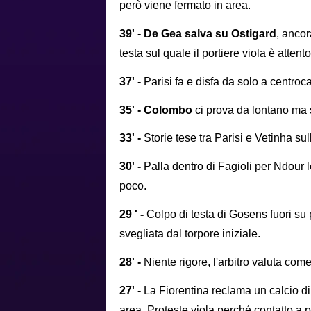
però viene fermato in area.
39' - De Gea salva su Ostigard
, ancor
testa sul quale il portiere viola è attent
37' -
Parisi fa e disfa da solo a centroc
35' -
Colombo
ci prova da lontano ma 
33' -
Storie tese tra Parisi e Vetinha su
30' -
Palla dentro di Fagioli per Ndour l
poco.
29 ' -
Colpo di testa di Gosens fuori su
svegliata dal torpore iniziale.
28' -
Niente rigore, l'arbitro valuta come
27' -
La Fiorentina reclama un calcio di
area. Proteste viola perché contatto a p