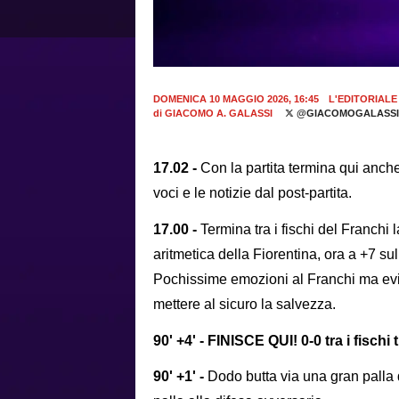
DOMENICA 10 MAGGIO 2026, 16:45
L'EDITORIALE
di
GIACOMO A. GALASSI
@GIACOMOGALASSI
17.02 -
Con la partita termina qui anche 
voci e le notizie dal post-partita.
17.00 -
Termina tra i fischi del Franchi
aritmetica della Fiorentina, ora a +7 s
Pochissime emozioni al Franchi ma evi
mettere al sicuro la salvezza.
90' +4' - FINISCE QUI! 0-0 tra i fischi
90' +1' -
Dodo butta via una gran palla 