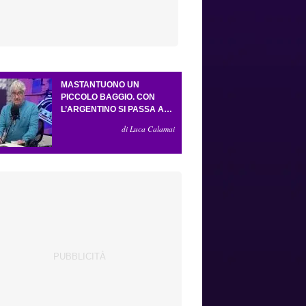
MASTANTUONO UN
PICCOLO BAGGIO. CON
L’ARGENTINO SI PASSA AL
4-3-2-1. ATTA ILLUMINA
di Luca Calamai
L’AMICHEVOLE CON IL
DEPOR. SERVONO ANCORA
TRE COLPI PER UNA VIOLA
DA EUROPA LEAGUE.
ANTOGNONI, UN FINALE
SENZA VINCITORI