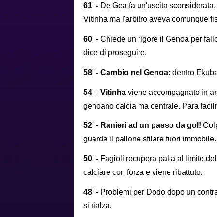
61' -
De Gea fa un'uscita sconsiderata, F
Vitinha ma l'arbitro aveva comunque fis
60' -
Chiede un rigore il Genoa per fall
dice di proseguire.
58' - Cambio nel Genoa:
dentro Ekuba
54' - Vitinha
viene accompagnato in area
genoano calcia ma centrale. Para faci
52' - Ranieri ad un passo da gol!
Colp
guarda il pallone sfilare fuori immobile. 
50' -
Fagioli recupera palla al limite de
calciare con forza e viene ribattuto.
48' -
Problemi per Dodo dopo un contra
si rialza.