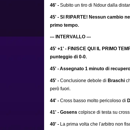
46' -
Subito un tiro di Ndour dalla distan
45' - SI RIPARTE! Nessun cambio nelle
primo tempo.
--- INTERVALLO ---
45' +1' - FINISCE QUI IL PRIMO TEMP
punteggio di 0-0.
45' - Assegnato 1 minuto di recupero
45' -
Conclusione debole di
Braschi
c
però fuori.
44' -
Cross basso molto pericoloso di
41' - Gosens
colpisce di testa su cros
40' -
La prima volta che l'arbitro non fi