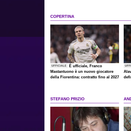
COPERTINA
È ufficiale, Franco
UFFICIALE
UFF
Mastantuono è un nuovo giocatore
Alav
della Fiorentina: contratto fino al 2027
defi
STEFANO PRIZIO
AN