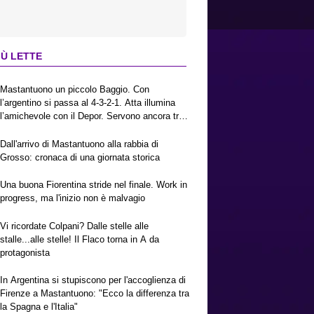
IÙ LETTE
Mastantuono un piccolo Baggio. Con
l’argentino si passa al 4-3-2-1. Atta illumina
l’amichevole con il Depor. Servono ancora tre
colpi per una Viola da Europa League.
Antognoni, un finale senza vincitori
Dall'arrivo di Mastantuono alla rabbia di
Grosso: cronaca di una giornata storica
Una buona Fiorentina stride nel finale. Work in
progress, ma l'inizio non è malvagio
Vi ricordate Colpani? Dalle stelle alle
stalle...alle stelle! Il Flaco torna in A da
protagonista
In Argentina si stupiscono per l'accoglienza di
Firenze a Mastantuono: "Ecco la differenza tra
la Spagna e l'Italia"