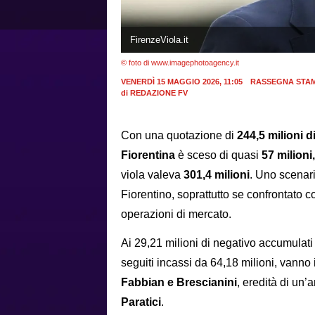
FirenzeViola.it
© foto di www.imagephotoagency.it
VENERDÌ 15 MAGGIO 2026, 11:05
RASSEGNA STA
di
REDAZIONE FV
Con una quotazione di
244,5 milioni d
Fiorentina
è sceso di quasi
57 milioni
viola valeva
301,4 milioni
. Uno scenari
Fiorentino, soprattutto se confrontato c
operazioni di mercato.
Ai 29,21 milioni di negativo accumulati 
seguiti incassi da 64,18 milioni, vanno inf
Fabbian e Brescianini
, eredità di un’
Paratici
.