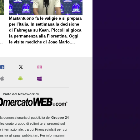
Mastantuono fa le valigie e si prepara
per l'Italia. In settimana la decisione
di Fabregas su Kean. Piccoli si gioca
la permanenza alla Fiorentina. Oggi
E
le visite mediche di Joao Mario.
Presto una nuova offerta del Toro per
Fortini
Parte del Newtwork di
la concessionaria di pubblicità del
Gruppo 24
lezionato gruppo di editori terzi presenti sul
 internazionale, tra cui Firenzeviola.it per cui
usiva gli spazi pubblicitari. Per informazioni: