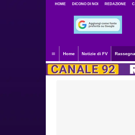
HOME
DICONO DI NOI
REDAZIONE
C
Home
Notizie di FV
Rassegna