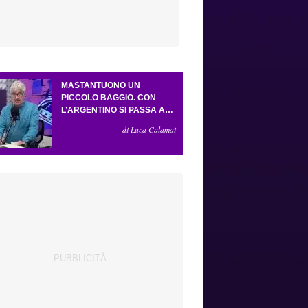
MASTANTUONO UN
PICCOLO BAGGIO. CON
L’ARGENTINO SI PASSA AL
4-3-2-1. ATTA ILLUMINA
di Luca Calamai
L’AMICHEVOLE CON IL
DEPOR. SERVONO ANCORA
TRE COLPI PER UNA VIOLA
DA EUROPA LEAGUE.
ANTOGNONI, UN FINALE
SENZA VINCITORI