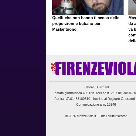
Quelli che non hanno il senso delle
Mast
proporzioni e bubano per
da a
Mastantuono
va 
con
del
Editore TC&C srl
Testata giornalistica Aut.Trib. Arezzo n. 2/07 del 30/01/2
Partita IVA 01488100510 -
Iscritto al Registro Operatori 
Comunicazione al n. 18246
© 2026 firenzeviola.it - Tutti i diritti riservati