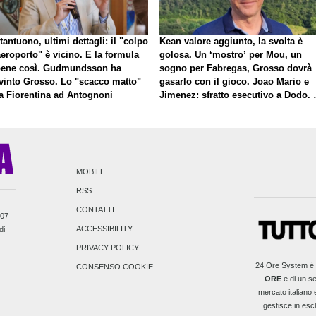
antuono, ultimi dettagli: il "colpo
Kean valore aggiunto, la svolta è
eroporto" è vicino. E la formula
golosa. Un ‘mostro’ per Mou, un
bene così. Gudmundsson ha
sogno per Fabregas, Grosso dovrà
vinto Grosso. Lo "scacco matto"
gasarlo con il gioco. Joao Mario e
la Fiorentina ad Antognoni
Jimenez: sfratto esecutivo a Dodo. 
a proposito di Mastantuono…
MOBILE
RSS
CONTATTI
007
ACCESSIBILITY
di
PRIVACY POLICY
24 Ore System
è 
CONSENSO COOKIE
ORE
e di un se
mercato italiano e
gestisce in escl