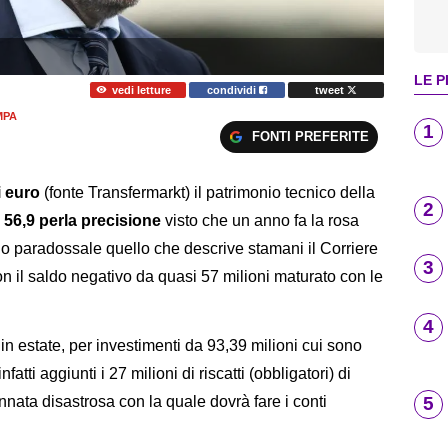
LE P
vedi letture
condividi
tweet
MPA
1
FONTI PREFERITE
i euro
(fonte Transfermarkt) il patrimonio tecnico della
2
, 56,9 perla precisione
visto che un anno fa la rosa
o paradossale quello che descrive stamani il Corriere
3
on il saldo negativo da quasi 57 milioni maturato con le
4
in estate, per investimenti da 93,39 milioni cui sono
atti aggiunti i 27 milioni di riscatti (obbligatori) di
5
annata disastrosa con la quale dovrà fare i conti