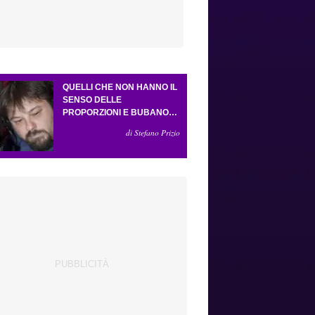
QUELLI CHE NON HANNO IL
SENSO DELLE
PROPORZIONI E BUBANO
PER MASTANTUONO
di Stefano Prizio