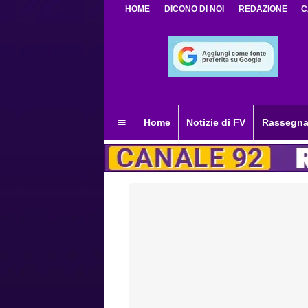
HOME
DICONO DI NOI
REDAZIONE
C
Home
Notizie di FV
Rassegna