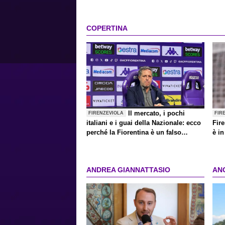
COPERTINA
Il mercato, i pochi
FIRENZEVIOLA
FIR
italiani e i guai della Nazionale: ecco
Fire
perché la Fiorentina è un falso
è i
problema
ANDREA GIANNATTASIO
AN