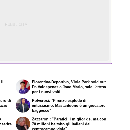
il
Fiorentina-Deportivo, Viola Park sold out.
Da Valdepenas a Joao Mario, sale l'attesa
per i nuovi volti
turo di
Polverosi: "Firenze esplode di
Lazio
entusiasmo. Mastantuono è un giocatore
baggesco"
a
Zazzaroni: "Paratici il miglior ds, ma con
nserire
70 milioni ha tolto gli italiani dal
centrocampo viola"