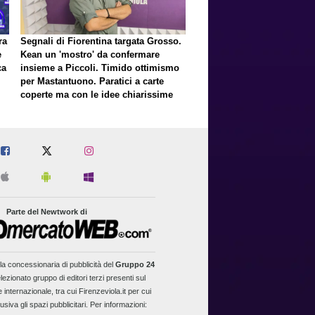
ra
Segnali di Fiorentina targata Grosso.
e
Kean un 'mostro' da confermare
ca
insieme a Piccoli. Timido ottimismo
per Mastantuono. Paratici a carte
coperte ma con le idee chiarissime
er
Parte del Newtwork di
la concessionaria di pubblicità del
Gruppo 24
lezionato gruppo di editori terzi presenti sul
 internazionale, tra cui Firenzeviola.it per cui
usiva gli spazi pubblicitari. Per informazioni: