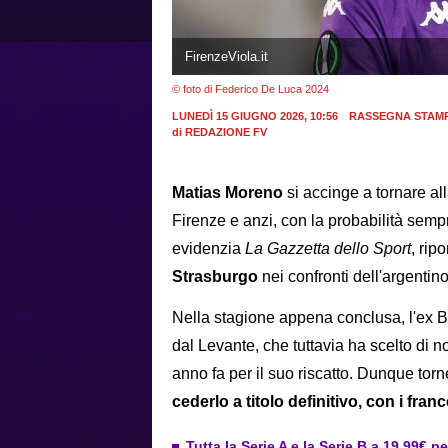
FirenzeViola.it
© foto di Federico De Luca 2024
LUNEDÌ 15 GIUGNO 2026, 10:56
RASSEGNA STAM
di
REDAZIONE FV
Matias Moreno
si accinge a tornare al
Firenze e anzi, con la probabilità semp
evidenzia
La Gazzetta dello Sport
, rip
Strasburgo
nei confronti dell'argentino
Nella stagione appena conclusa, l'ex B
dal Levante, che tuttavia ha scelto di no
anno fa per il suo riscatto. Dunque to
cederlo a titolo definitivo, con i fra
Tutta la Serie A e la Serie B a 19,99€ p