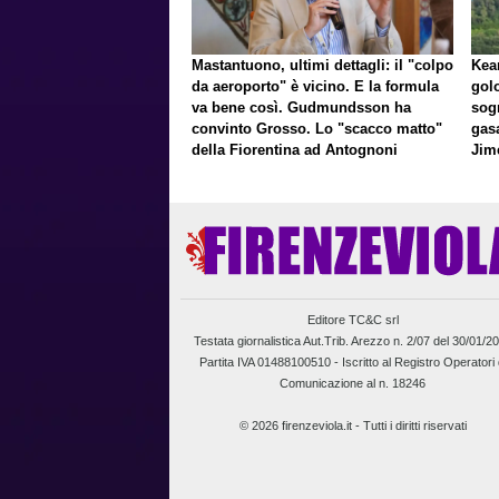
Mastantuono, ultimi dettagli: il "colpo
Kean
da aeroporto" è vicino. E la formula
gol
va bene così. Gudmundsson ha
sog
convinto Grosso. Lo "scacco matto"
gasa
della Fiorentina ad Antognoni
Jim
a p
Editore TC&C srl
Testata giornalistica Aut.Trib. Arezzo n. 2/07 del 30/01/2
Partita IVA 01488100510 -
Iscritto al Registro Operatori 
Comunicazione al n. 18246
© 2026 firenzeviola.it - Tutti i diritti riservati