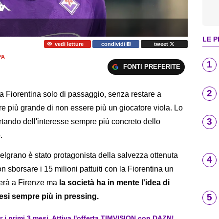
LE P
vedi letture
condividi
tweet
PA
1
FONTI PREFERITE
2
la Fiorentina solo di passaggio, senza restare a
re più grande di non essere più un giocatore viola. Lo
3
ortando dell'interesse sempre più concreto dello
.
elgrano è stato protagonista della salvezza ottenuta
4
n sborsare i 15 milioni pattuiti con la Fiorentina un
rnerà a Firenze ma
la società ha in mente l'idea di
5
ncesi sempre più in pressing.
er i primi 3 mesi. Attiva l'offerta TIMVISION con DAZN!