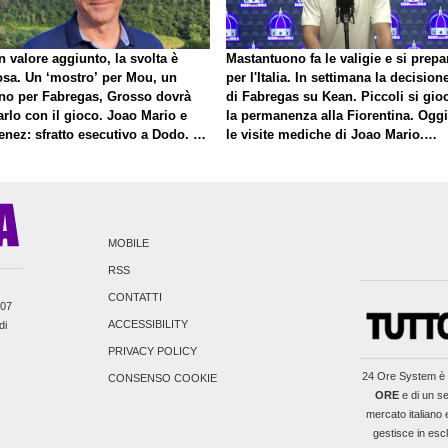
 valore aggiunto, la svolta è
Mastantuono fa le valigie e si prepa
osa. Un ‘mostro’ per Mou, un
per l'Italia. In settimana la decision
no per Fabregas, Grosso dovrà
di Fabregas su Kean. Piccoli si gio
rlo con il gioco. Joao Mario e
la permanenza alla Fiorentina. Oggi
enez: sfratto esecutivo a Dodo. E
le visite mediche di Joao Mario.
roposito di Mastantuono…
Presto una nuova offerta del Toro p
Fortini
MOBILE
RSS
CONTATTI
007
ACCESSIBILITY
di
PRIVACY POLICY
24 Ore System
è 
CONSENSO COOKIE
ORE
e di un se
mercato italiano e
gestisce in escl