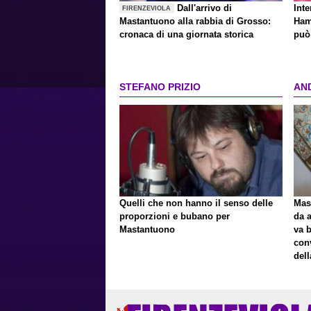
Dall'arrivo di
Inte
FIRENZEVIOLA
Mastantuono alla rabbia di Grosso:
Ham
cronaca di una giornata storica
può 
STEFANO PRIZIO
AN
Quelli che non hanno il senso delle
Mast
proporzioni e bubano per
da a
Mastantuono
va 
con
del