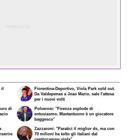
il
Fiorentina-Deportivo, Viola Park sold out.
Da Valdepenas a Joao Mario, sale l'attesa
per i nuovi volti
turo di
Polverosi: "Firenze esplode di
Lazio
entusiasmo. Mastantuono è un giocatore
baggesco"
a
Zazzaroni: "Paratici il miglior ds, ma con
nserire
70 milioni ha tolto gli italiani dal
centrocampo viola"