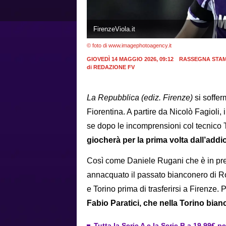
FirenzeViola.it
© foto di www.imagephotoagency.it
GIOVEDÌ 14 MAGGIO 2026, 09:12
RASSEGNA STA
di
REDAZIONE FV
La Repubblica (ediz. Firenze)
si soffer
Fiorentina. A partire da Nicolò Fagioli
se dopo le incomprensioni col tecnico
giocherà per la prima volta dall’addi
Così come Daniele Rugani che è in pres
annacquato il passato bianconero di 
e Torino prima di trasferirsi a Firenze.
Fabio Paratici, che nella Torino bian
Tutta la Serie A e la Serie B a 19,99€ p