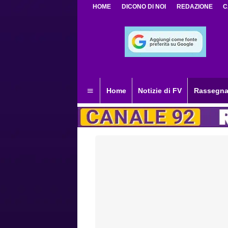
HOME
DICONO DI NOI
REDAZIONE
C
Home
Notizie di FV
Rassegna