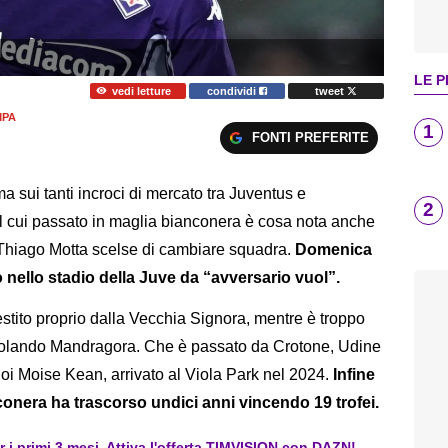
LE P
vedi letture
condividi
tweet
MPA
1
FONTI PREFERITE
ma sui tanti incroci di mercato tra Juventus e
2
, il cui passato in maglia bianconera è cosa nota anche
 Thiago Motta scelse di cambiare squadra.
Domenica
o nello stadio della Juve da “avversario vuol”.
tito proprio dalla Vecchia Signora, mentre è troppo
Rolando Mandragora. Che è passato da Crotone, Udine
 Poi Moise Kean, arrivato al Viola Park nel 2024.
Infine
conera ha trascorso undici anni vincendo 19 trofei.
er i primi 3 mesi. Attiva l'offerta TIMVISION con DAZN!