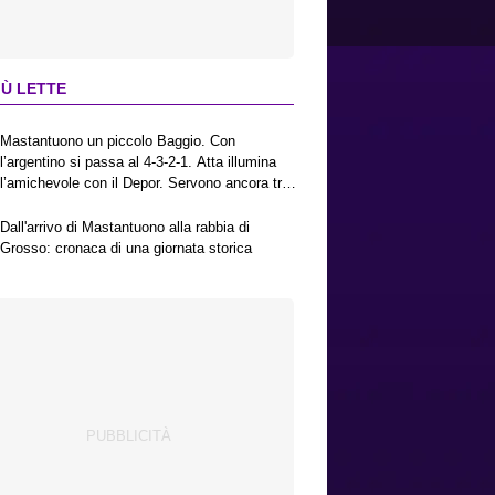
IÙ LETTE
Mastantuono un piccolo Baggio. Con
l’argentino si passa al 4-3-2-1. Atta illumina
l’amichevole con il Depor. Servono ancora tre
colpi per una Viola da Europa League.
Antognoni, un finale senza vincitori
Dall'arrivo di Mastantuono alla rabbia di
Grosso: cronaca di una giornata storica