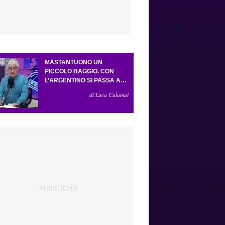
MASTANTUONO UN
PICCOLO BAGGIO. CON
L’ARGENTINO SI PASSA AL
4-3-2-1. ATTA ILLUMINA
di Luca Calamai
L’AMICHEVOLE CON IL
DEPOR. SERVONO ANCORA
TRE COLPI PER UNA VIOLA
DA EUROPA LEAGUE.
ANTOGNONI, UN FINALE
SENZA VINCITORI