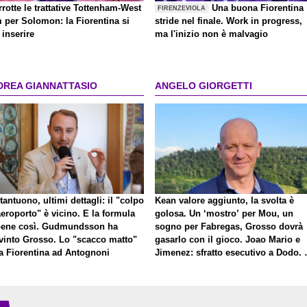
rrotte le trattative Tottenham-West
Una buona Fiorentina
FIRENZEVIOLA
 per Solomon: la Fiorentina si
stride nel finale. Work in progress,
inserire
ma l'inizio non è malvagio
DREA GIANNATTASIO
ANGELO GIORGETTI
antuono, ultimi dettagli: il "colpo
Kean valore aggiunto, la svolta è
eroporto" è vicino. E la formula
golosa. Un ‘mostro’ per Mou, un
bene così. Gudmundsson ha
sogno per Fabregas, Grosso dovrà
vinto Grosso. Lo "scacco matto"
gasarlo con il gioco. Joao Mario e
la Fiorentina ad Antognoni
Jimenez: sfratto esecutivo a Dodo. 
a proposito di Mastantuono…