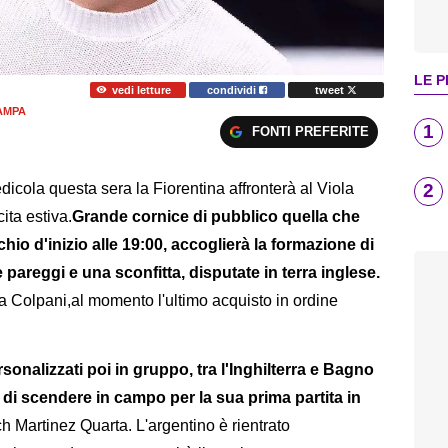
LE P
vedi letture
condividi
tweet
AMPA
1
FONTI PREFERITE
2
dicola questa sera la Fiorentina affronterà al Viola
ita estiva.
Grande cornice di pubblico quella che
chio d'inizio alle 19:00, accoglierà la formazione di
 pareggi e una sconfitta, disputate in terra inglese.
ea Colpani,al momento l'ultimo acquisto in ordine
sonalizzati poi in gruppo, tra l'Inghilterra e Bagno
 di scendere in campo per la sua prima partita in
 Martinez Quarta. L'argentino è rientrato