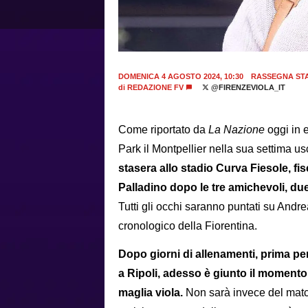
DOMENICA 4 AGOSTO 2024, 10:30
RASSEGNA ST
di
REDAZIONE FV
@FIRENZEVIOLA_IT
Come riportato da
La Nazione
oggi in e
Park il Montpellier nella sua settima usc
stasera allo stadio Curva Fiesole, fis
Palladino dopo le tre amichevoli, due
Tutti gli occhi saranno puntati su Andr
cronologico della Fiorentina.
Dopo giorni di allenamenti, prima per
a Ripoli, adesso è giunto il momento
maglia viola.
Non sarà invece del match