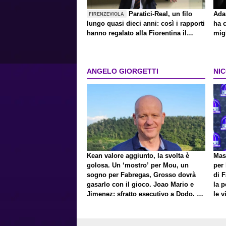
Paratici-Real, un filo
Ada
FIRENZEVIOLA
lungo quasi dieci anni: così i rapporti
ha c
hanno regalato alla Fiorentina il
migl
colpo Mastantuono
ANGELO GIORGETTI
NI
Kean valore aggiunto, la svolta è
Mast
golosa. Un ‘mostro’ per Mou, un
per 
sogno per Fabregas, Grosso dovrà
di F
gasarlo con il gioco. Joao Mario e
la 
Jimenez: sfratto esecutivo a Dodo. E
le v
a proposito di Mastantuono…
Pres
Fort