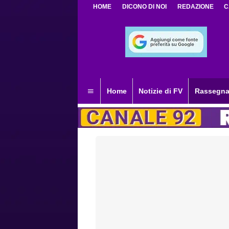
HOME
DICONO DI NOI
REDAZIONE
C
Home
Notizie di FV
Rassegna