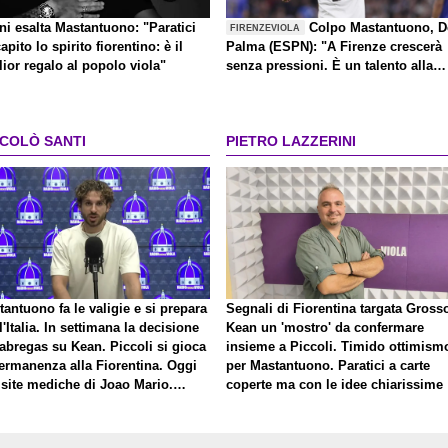
ni esalta Mastantuono: "Paratici
Colpo Mastantuono, D
FIRENZEVIOLA
apito lo spirito fiorentino: è il
Palma (ESPN): "A Firenze crescerà
ior regalo al popolo viola"
senza pressioni. È un talento alla
Kakà"
CCOLÒ SANTI
PIETRO LAZZERINI
antuono fa le valigie e si prepara
Segnali di Fiorentina targata Gross
l'Italia. In settimana la decisione
Kean un 'mostro' da confermare
abregas su Kean. Piccoli si gioca
insieme a Piccoli. Timido ottimism
permanenza alla Fiorentina. Oggi
per Mastantuono. Paratici a carte
isite mediche di Joao Mario.
coperte ma con le idee chiarissime
to una nuova offerta del Toro per
ini