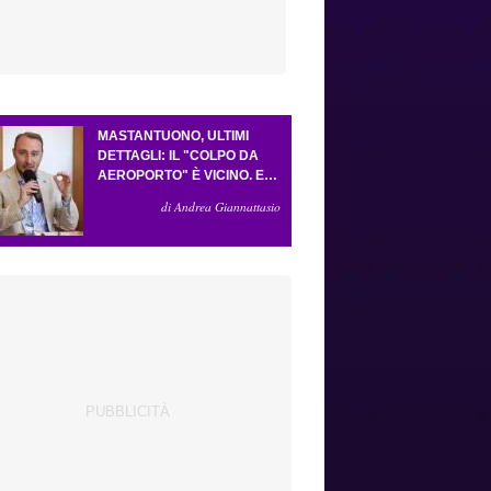
MASTANTUONO, ULTIMI
DETTAGLI: IL "COLPO DA
AEROPORTO" È VICINO. E
LA FORMULA VA BENE
di Andrea Giannattasio
COSÌ. GUDMUNDSSON HA
CONVINTO GROSSO. LO
"SCACCO MATTO" DELLA
FIORENTINA AD
ANTOGNONI