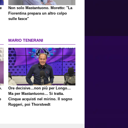
e
Non solo Mastantuono. Moretto: "La
Fiorentina prepara un altro colpo
sulle fasce"
MARIO TENERANI
o.
Ore decisive…non più per Longo…
Ma per Mastantuono… Si tratta.
o
Cinque acquisti nel mirino. Il sogno
Ruggeri, poi Thorstvedt