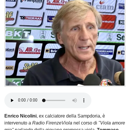
Enrico Nicolini
, ex calciatore della Sampdoria, è
intervenuto a
Radio FirenzeViola
nel corso di
"Viola amore
mio"
parlando della giovane promessa viola,
Tommaso