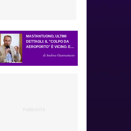
MASTANTUONO, ULTIMI
DETTAGLI: IL "COLPO DA
AEROPORTO" È VICINO. E
LA FORMULA VA BENE
di Andrea Giannattasio
COSÌ. GUDMUNDSSON HA
CONVINTO GROSSO. LO
"SCACCO MATTO" DELLA
FIORENTINA AD
ANTOGNONI