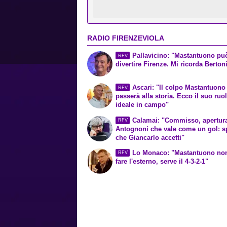
RADIO FIRENZEVIOLA
Pallavicino: "Mastantuono può
RFV
divertire Firenze. Mi ricorda Berton
Ascari: "Il colpo Mastantuono
RFV
passerà alla storia. Ecco il suo ruo
ideale in campo"
Calamai: "Commisso, apertur
RFV
Antognoni che vale come un gol: s
che Giancarlo accetti"
Lo Monaco: "Mastantuono no
RFV
fare l'esterno, serve il 4-3-2-1"