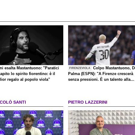
ni esalta Mastantuono: "Paratici
Colpo Mastantuono, D
FIRENZEVIOLA
apito lo spirito fiorentino: è il
Palma (ESPN): "A Firenze crescerà
ior regalo al popolo viola"
senza pressioni. È un talento alla
Kakà"
CCOLÒ SANTI
PIETRO LAZZERINI