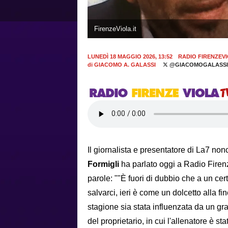
FirenzeViola.it
LUNEDÌ 18 MAGGIO 2026, 13:52
RADIO FIRENZEV
di
GIACOMO A. GALASSI
@GIACOMOGALASSI
Il giornalista e presentatore di La7 no
Formigli
ha parlato oggi a Radio Firenz
parole: ""È fuori di dubbio che a un c
salvarci, ieri è come un dolcetto alla 
stagione sia stata influenzata da un gr
del proprietario, in cui l'allenatore è