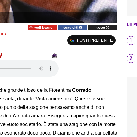
LE P
vedi letture
condividi
tweet
IOLA
1
FONTI PREFERITE
2
nché grande tifoso della Fiorentina
Corrado
eviola, durante 'Viola amore mio'. Queste le sue
erto punto della stagione pensavamo anche di non
fine di un'annata amara. Bisognerà capire quanto questa
ave vuoto societario. È stata una stagione con la morte
 stato esonerato dopo poco. Diciamo che andrà cancellata