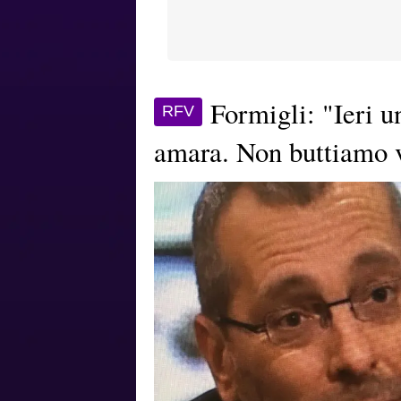
Formigli: "Ieri u
RFV
amara. Non buttiamo v