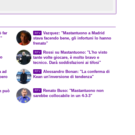
 far
Vazquez: "Mastantuono a Madrid
RFV
i"
stava facendo bene, gli infortuni lo hanno
frenato"
Rossi su Mastantuono: "L'ho visto
RFV
lo
tante volte giocare, è molto bravo e
tecnico. Darà soddisfazioni ai tifosi"
a ad
Alessandro Bonan: "La conferma di
RFV
pero
Kean un'inversione di tendenza"
Renato Buso: "Mastantuono non
n può
RFV
sarebbe collocabile in un 4-3-3"