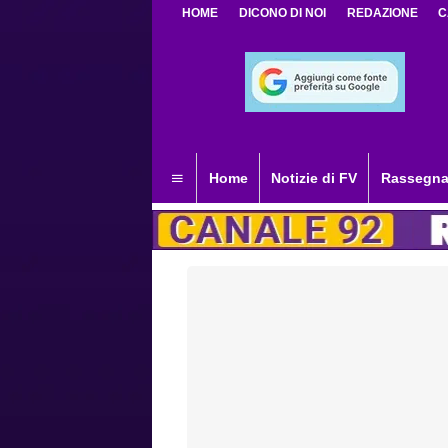
HOME
DICONO DI NOI
REDAZIONE
C
Home
Notizie di FV
Rassegna