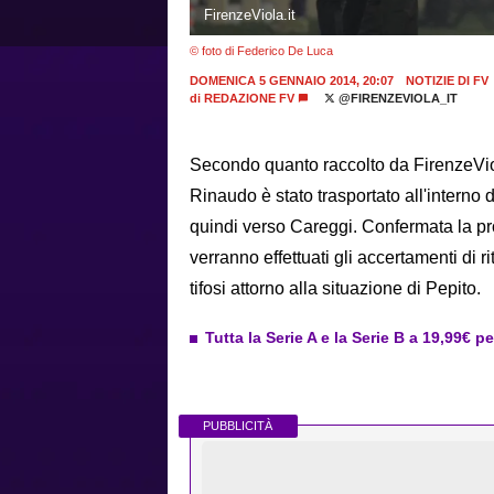
FirenzeViola.it
© foto di Federico De Luca
DOMENICA 5 GENNAIO 2014, 20:07
NOTIZIE DI FV
di
REDAZIONE FV
@FIRENZEVIOLA_IT
Secondo quanto raccolto da FirenzeViol
Rinaudo è stato trasportato all'interno 
quindi verso Careggi. Confermata la pr
verranno effettuati gli accertamenti di rit
tifosi attorno alla situazione di Pepito.
Tutta la Serie A e la Serie B a 19,99€ p
PUBBLICITÀ