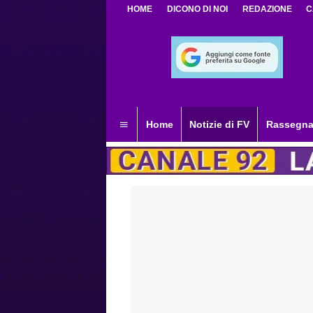
HOME
DICONO DI NOI
REDAZIONE
C
Home
Notizie di FV
Rassegna