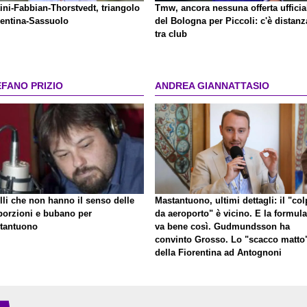
ini-Fabbian-Thorstvedt, triangolo
Tmw, ancora nessuna offerta ufficia
rentina-Sassuolo
del Bologna per Piccoli: c'è distanz
tra club
EFANO PRIZIO
ANDREA GIANNATTASIO
lli che non hanno il senso delle
Mastantuono, ultimi dettagli: il "co
porzioni e bubano per
da aeroporto" è vicino. E la formula
tantuono
va bene così. Gudmundsson ha
convinto Grosso. Lo "scacco matto
della Fiorentina ad Antognoni