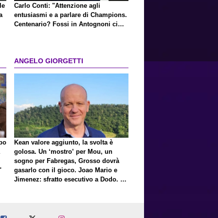
le
Carlo Conti: "Attenzione agli
a
entusiasmi e a parlare di Champions.
Centenario? Fossi in Antognoni ci
ripenserei"
ANGELO GIORGETTI
lpo
Kean valore aggiunto, la svolta è
golosa. Un ‘mostro’ per Mou, un
sogno per Fabregas, Grosso dovrà
"
gasarlo con il gioco. Joao Mario e
Jimenez: sfratto esecutivo a Dodo. E
a proposito di Mastantuono…