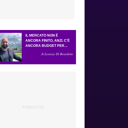
IL MERCATO NON È
ANCORA FINITO, ANZI. C'È
ANCORA BUDGET PER
FARE ALMENO UN ALTRO
di Lorenzo Di Benedetto
COLPO IMPORTANTE E
SARÀ FATTO IN ATTACCO:
SERVONO DUE ESTERNI.
PICCOLI, PELLEGRINO, LA
FIORENTINA E IL BOLOGNA:
CACCIA AL GIUSTO
INCASTRO