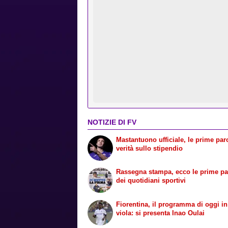
NOTIZIE DI FV
Mastantuono ufficiale, le prime paro
verità sullo stipendio
Rassegna stampa, ecco le prime p
dei quotidiani sportivi
Fiorentina, il programma di oggi i
viola: si presenta Inao Oulai