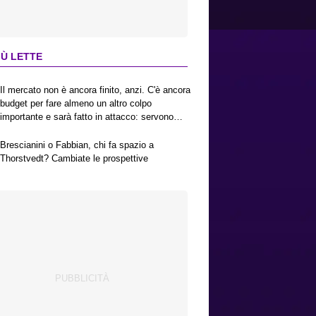
IÙ LETTE
Il mercato non è ancora finito, anzi. C'è ancora
budget per fare almeno un altro colpo
importante e sarà fatto in attacco: servono
due esterni. Piccoli, Pellegrino, la Fiorentina e
il Bologna: caccia al giusto incastro
Brescianini o Fabbian, chi fa spazio a
Thorstvedt? Cambiate le prospettive