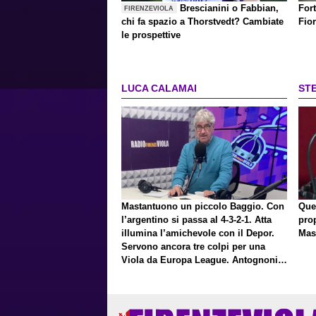
Brescianini o Fabbian,
Fort
FIRENZEVIOLA
chi fa spazio a Thorstvedt? Cambiate
Fio
le prospettive
LUCA CALAMAI
ST
Mastantuono un piccolo Baggio. Con
Que
l’argentino si passa al 4-3-2-1. Atta
pro
illumina l’amichevole con il Depor.
Mas
Servono ancora tre colpi per una
Viola da Europa League. Antognoni,
un finale senza vincitori