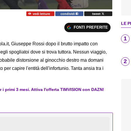
vedi letture
condividi
tweet
LE P
FONTI PREFERITE
1
a.it, Giuseppe Rossi dopo il brutto impatto con
degli spogliatoi dove si trova tuttora. Nessun viaggio,
obabile distorsione al ginocchio destro ma domani
2
o per capire l'entità dell'infortunio. Tanta ansia tra i
er i primi 3 mesi. Attiva l'offerta TIMVISION con DAZN!