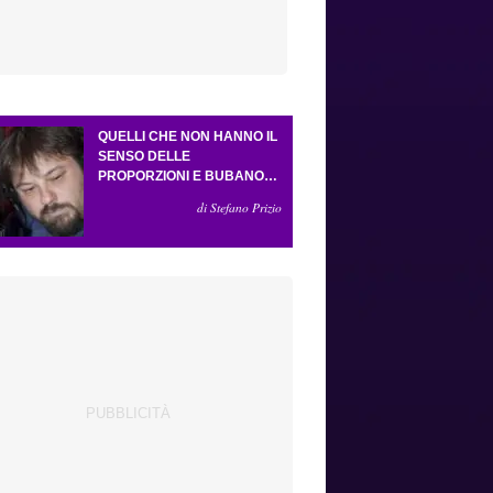
QUELLI CHE NON HANNO IL
SENSO DELLE
PROPORZIONI E BUBANO
PER MASTANTUONO
di Stefano Prizio