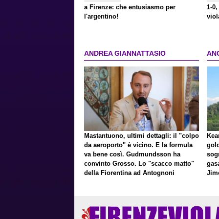
a Firenze: che entusiasmo per
1-0,
l'argentino!
viol
ANDREA GIANNATTASIO
AN
Mastantuono, ultimi dettagli: il "colpo
Kean
da aeroporto" è vicino. E la formula
gol
va bene così. Gudmundsson ha
sog
convinto Grosso. Lo "scacco matto"
gasa
della Fiorentina ad Antognoni
Jim
a p