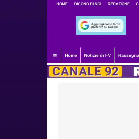
HOME
DICONO DI NOI
REDAZIONE
C
Home
Notizie di FV
Rassegna