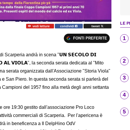
LE P
vedi letture
condividi
tweet
1
FONTI PREFERITE
i Scarperia andrà in scena "𝗨𝗡 𝗦𝗘𝗖𝗢𝗟𝗢 𝗗𝗜
2
𝗦𝗢 𝗔𝗟 𝗩𝗜𝗢𝗟𝗔", la seconda serata dedicata al "Mito
na serata organizzata dall'Associazione "Storia Viola"
3
 e San Piero. In questa seconda serata si parlerà del
 Campioni del 1957 fino alla metà degli anni settanta
4
le ore 19:30 gestito dall'associazione Pro Loco
5
attività commerciali di Scarperia. Per l'apericena è
andrà in beneficenza a Il DelpHino OdV