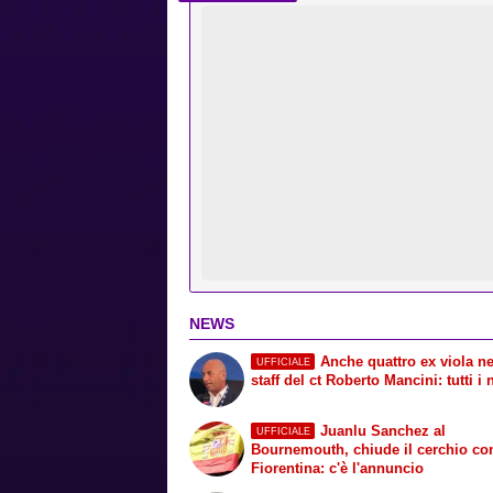
NEWS
Anche quattro ex viola ne
UFFICIALE
staff del ct Roberto Mancini: tutti i
Juanlu Sanchez al
UFFICIALE
Bournemouth, chiude il cerchio co
Fiorentina: c'è l'annuncio