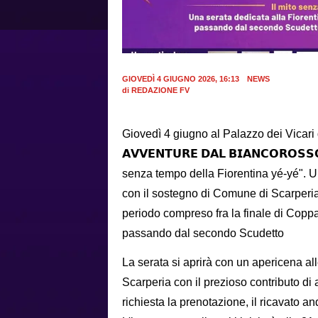
GIOVEDÌ 4 GIUGNO 2026, 16:13
NEWS
di
REDAZIONE FV
Giovedì 4 giugno al Palazzo dei Vicari d
𝗔𝗩𝗩𝗘𝗡𝗧𝗨𝗥𝗘 𝗗𝗔𝗟 𝗕𝗜𝗔𝗡𝗖𝗢𝗥𝗢𝗦
senza tempo della Fiorentina yé-yé". U
con il sostegno di Comune di Scarperia
periodo compreso fra la finale di Coppa
passando dal secondo Scudetto
La serata si aprirà con un apericena al
Scarperia con il prezioso contributo di 
richiesta la prenotazione, il ricavato 