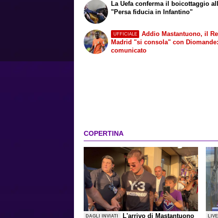
La Uefa conferma il boicottaggio all
"Persa fiducia in Infantino"
Addio Mastantuono, il Re
UFFICIALE
Madrid "si consola" con Diomande: 
comunicato
COPERTINA
L'arrivo di Mastantuono
DAGLI INVIATI
LIV