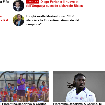
a Fifa:
Diego Forlan è il nuovo ct
UFFICIALE
dell'Uruguay: succede a Marcelo Bielsa
al
Longhi esalta Mastantuono: "Può
c'è il
rilanciare la Fiorentina: stimmate del
campione"
Fiorentina-Deportivo A Coruna
Fiorentina-Deportivo A Coruña, le
E