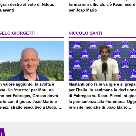
 gran destro al volo di Ndour,
formazioni ufficiali: c'è Kean, esord
a avanti
per Joao Mario
GELO GIORGETTI
NICCOLÒ SANTI
 valore aggiunto, la svolta è
Mastantuono fa le valigie e si prepa
osa. Un ‘mostro’ per Mou, un
per l'Italia. In settimana la decision
no per Fabregas, Grosso dovrà
di Fabregas su Kean. Piccoli si gio
rlo con il gioco. Joao Mario e
la permanenza alla Fiorentina. Oggi
enez: sfratto esecutivo a Dodo. E
le visite mediche di Joao Mario.
roposito di Mastantuono…
Presto una nuova offerta del Toro p
Fortini