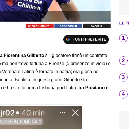
LE P
vedi letture
condividi
tweet
1
FONTI PREFERITE
la Fiorentina Gilberto?
Il giocatore firmò un contratto
2
15 ma non trovò fortuna a Firenze (5 presenze in viola) e
a Verona e Latina è tornato in patria; ora gioca nel
3
he al Benfica. In questi giorni Gilberto sta
a e ha scelto prima Lisbona poi l'Italia,
tra Positano e
4