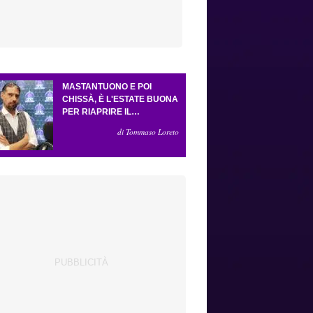
MASTANTUONO E POI
CHISSÀ, È L'ESTATE BUONA
PER RIAPRIRE IL
CASSETTO DEI SOGNI.
di Tommaso Loreto
CRESCE L'ATTESA PER GLI
ESTERNI (E LA PRESSIONE
SU GROSSO)