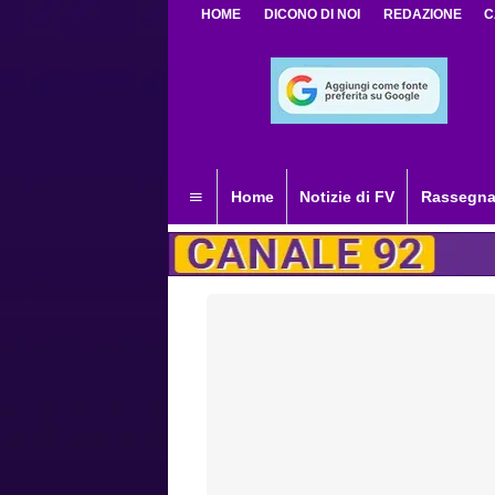
HOME
DICONO DI NOI
REDAZIONE
C
Home
Notizie di FV
Rassegna