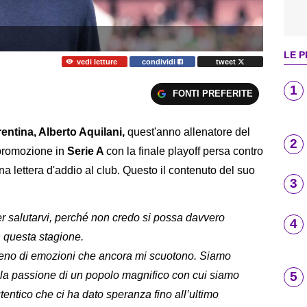
LE P
vedi letture
condividi
tweet
1
FONTI PREFERITE
rentina, Alberto Aquilani,
quest'anno allenatore del
2
promozione in
Serie A
con la finale playoff persa contro
na lettera d'addio al club. Questo il contenuto del suo
3
er salutarvi, perché non credo si possa davvero
4
 questa stagione.
pieno di emozioni che ancora mi scuotono. Siamo
5
alla passione di un popolo magnifico con cui siamo
entico che ci ha dato speranza fino all’ultimo