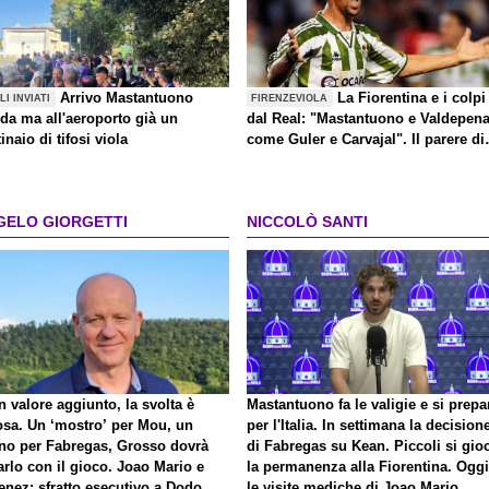
Arrivo Mastantuono
La Fiorentina e i colpi
LI INVIATI
FIRENZEVIOLA
rda ma all'aeroporto già un
dal Real: "Mastantuono e Valdepen
inaio di tifosi viola
come Guler e Carvajal". Il parere di
Oli
GELO GIORGETTI
NICCOLÒ SANTI
 valore aggiunto, la svolta è
Mastantuono fa le valigie e si prepa
osa. Un ‘mostro’ per Mou, un
per l'Italia. In settimana la decision
no per Fabregas, Grosso dovrà
di Fabregas su Kean. Piccoli si gio
rlo con il gioco. Joao Mario e
la permanenza alla Fiorentina. Oggi
enez: sfratto esecutivo a Dodo. E
le visite mediche di Joao Mario.