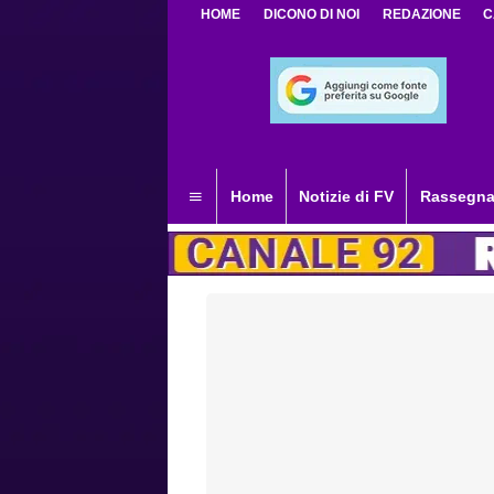
HOME
DICONO DI NOI
REDAZIONE
C
Home
Notizie di FV
Rassegna