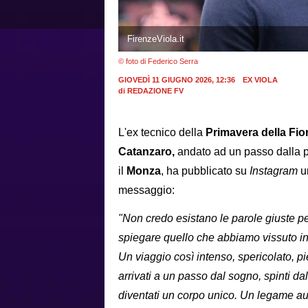
FirenzeViola.it
© foto di Federico Serra
GIOVEDÌ 11 GIUGNO 2026, 12:36
EX VIOLA
di
REDAZIONE FV
L'ex tecnico della
Primavera della
Fio
Catanzaro,
andato ad un passo dalla 
il
Monza
, ha pubblicato su
Instagram
u
messaggio:
"Non credo esistano le parole giuste p
spiegare quello che abbiamo vissuto in
Un viaggio così intenso, spericolato, 
arrivati a un passo dal sogno, spinti d
diventati un corpo unico. Un legame aut