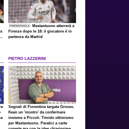
Mastantuono atterrerà a
FIRENZEVIOLA
as
Firenze dopo le 18: il giocatore è in
partenza da Madrid
PIETRO LAZZERINI
ra
Segnali di Fiorentina targata Grosso.
e
Kean un 'mostro' da confermare
ca
insieme a Piccoli. Timido ottimismo
per Mastantuono. Paratici a carte
coperte ma con le idee chiarissime