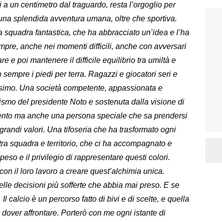
 a un centimetro dal traguardo, resta l’orgoglio per
una splendida avventura umana, oltre che sportiva.
na squadra fantastica, che ha abbracciato un’idea e l’ha
mpre, anche nei momenti difficili, anche con avversari
re e poi mantenere il difficile equilibrio tra umiltà e
empre i piedi per terra. Ragazzi e giocatori seri e
ssimo. Una società competente, appassionata e
smo del presidente Noto e sostenuta dalla visione di
alento ma anche una persona speciale che sa prendersi
 grandi valori. Una tifoseria che ha trasformato ogni
tra squadra e territorio, che ci ha accompagnato e
eso e il privilegio di rappresentare questi colori.
con il loro lavoro a creare quest’alchimia unica.
elle decisioni più sofferte che abbia mai preso. E se
Il calcio è un percorso fatto di bivi e di scelte, e quella
 dover affrontare. Porterò con me ogni istante di