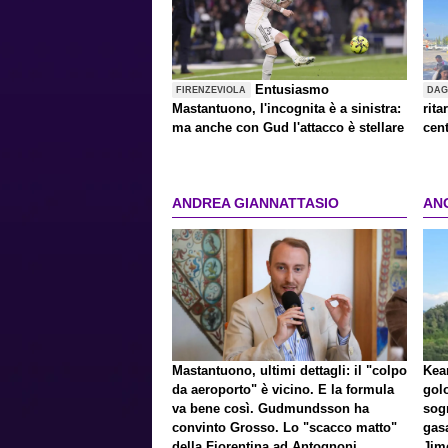
Entusiasmo
FIRENZEVIOLA
DAG
Mastantuono, l'incognita è a sinistra:
rita
ma anche con Gud l'attacco è stellare
cent
ANDREA GIANNATTASIO
AN
Mastantuono, ultimi dettagli: il "colpo
Kean
da aeroporto" è vicino. E la formula
gol
va bene così. Gudmundsson ha
sog
convinto Grosso. Lo "scacco matto"
gasa
della Fiorentina ad Antognoni
Jim