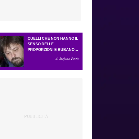
QUELLI CHE NON HANNO IL
SENSO DELLE
PROPORZIONI E BUBANO
PER MASTANTUONO
di Stefano Prizio