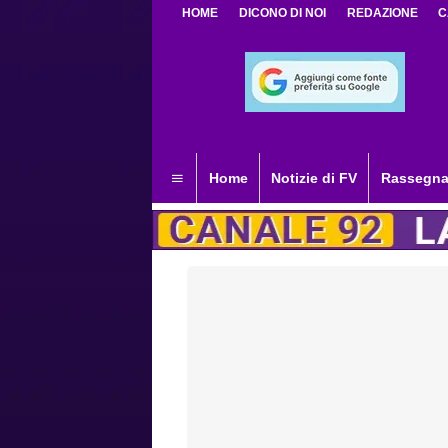
HOME
DICONO DI NOI
REDAZIONE
C
Home
Notizie di FV
Rassegna