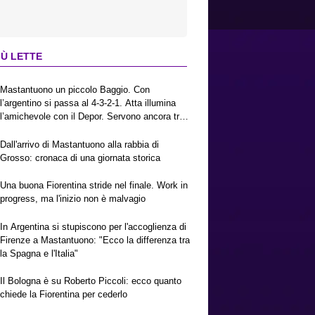
IÙ LETTE
Mastantuono un piccolo Baggio. Con
l’argentino si passa al 4-3-2-1. Atta illumina
l’amichevole con il Depor. Servono ancora tre
colpi per una Viola da Europa League.
Antognoni, un finale senza vincitori
Dall'arrivo di Mastantuono alla rabbia di
Grosso: cronaca di una giornata storica
Una buona Fiorentina stride nel finale. Work in
progress, ma l'inizio non è malvagio
In Argentina si stupiscono per l'accoglienza di
Firenze a Mastantuono: "Ecco la differenza tra
la Spagna e l'Italia"
Il Bologna è su Roberto Piccoli: ecco quanto
chiede la Fiorentina per cederlo