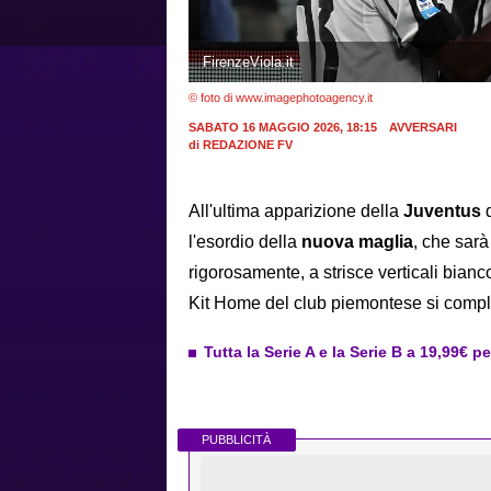
FirenzeViola.it
© foto di www.imagephotoagency.it
SABATO 16 MAGGIO 2026, 18:15
AVVERSARI
di
REDAZIONE FV
All'ultima apparizione della
Juventus
d
l'esordio della
nuova maglia
, che sarà
rigorosamente, a strisce verticali bianc
Kit Home del club piemontese si comple
Tutta la Serie A e la Serie B a 19,99€ p
PUBBLICITÀ