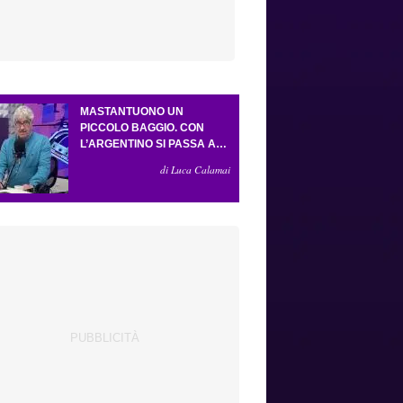
MASTANTUONO UN
PICCOLO BAGGIO. CON
L’ARGENTINO SI PASSA AL
4-3-2-1. ATTA ILLUMINA
di Luca Calamai
L’AMICHEVOLE CON IL
DEPOR. SERVONO ANCORA
TRE COLPI PER UNA VIOLA
DA EUROPA LEAGUE.
ANTOGNONI, UN FINALE
SENZA VINCITORI