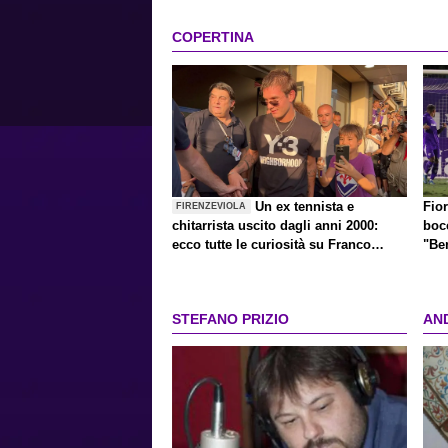
COPERTINA
Un ex tennista e
Fior
FIRENZEVIOLA
chitarrista uscito dagli anni 2000:
bocc
ecco tutte le curiosità su Franco
"Be
Mastantuono, il divo anti-divo
STEFANO PRIZIO
AN