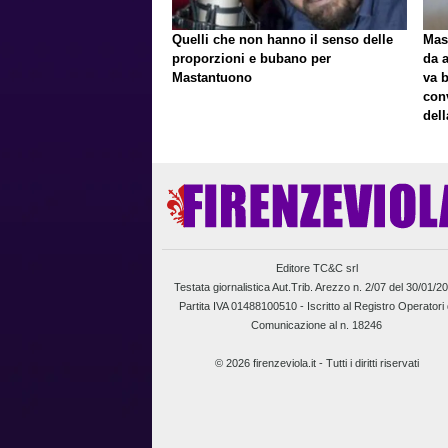
Quelli che non hanno il senso delle
Mast
proporzioni e bubano per
da a
Mastantuono
va 
con
del
Editore TC&C srl
Testata giornalistica Aut.Trib. Arezzo n. 2/07 del 30/01/2
Partita IVA 01488100510 -
Iscritto al Registro Operatori 
Comunicazione al n. 18246
© 2026 firenzeviola.it - Tutti i diritti riservati