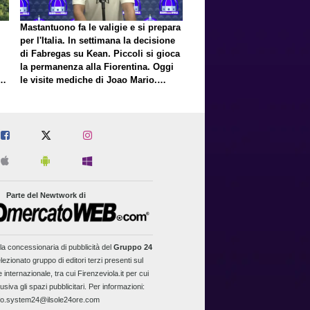
Mastantuono fa le valigie e si prepara
per l'Italia. In settimana la decisione
di Fabregas su Kean. Piccoli si gioca
la permanenza alla Fiorentina. Oggi
E
le visite mediche di Joao Mario.
Presto una nuova offerta del Toro per
Fortini
Parte del Newtwork di
la concessionaria di pubblicità del
Gruppo 24
lezionato gruppo di editori terzi presenti sul
 internazionale, tra cui Firenzeviola.it per cui
usiva gli spazi pubblicitari. Per informazioni:
fo.system24@ilsole24ore.com