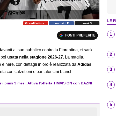
LE P
vedi letture
condividi
tweet
1
FONTI PREFERITE
avanti al suo pubblico contro la Fiorentina, ci sarà
2
 poi
usata nella stagione 2026-27
. La maglia,
o e nere, con dettagli in oro è realizzata da
Adidas
. Il
3
ta con calzettoni e pantaloncini bianchi.
er i primi 3 mesi. Attiva l'offerta TIMVISION con DAZN!
4
5