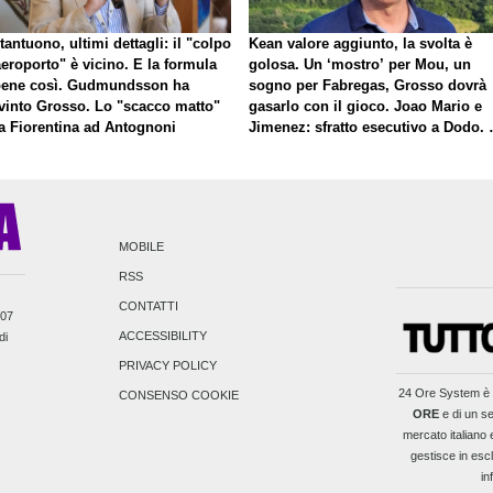
antuono, ultimi dettagli: il "colpo
Kean valore aggiunto, la svolta è
eroporto" è vicino. E la formula
golosa. Un ‘mostro’ per Mou, un
bene così. Gudmundsson ha
sogno per Fabregas, Grosso dovrà
vinto Grosso. Lo "scacco matto"
gasarlo con il gioco. Joao Mario e
la Fiorentina ad Antognoni
Jimenez: sfratto esecutivo a Dodo. 
a proposito di Mastantuono…
MOBILE
RSS
CONTATTI
007
ACCESSIBILITY
di
PRIVACY POLICY
24 Ore System
è 
CONSENSO COOKIE
ORE
e di un se
mercato italiano e
gestisce in escl
in