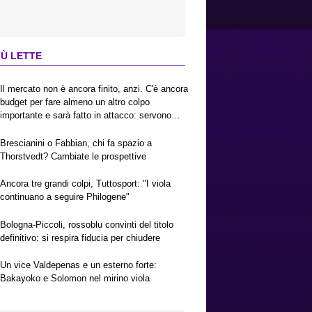
IÙ LETTE
Il mercato non è ancora finito, anzi. C'è ancora
budget per fare almeno un altro colpo
importante e sarà fatto in attacco: servono
due esterni. Piccoli, Pellegrino, la Fiorentina e
il Bologna: caccia al giusto incastro
Brescianini o Fabbian, chi fa spazio a
Thorstvedt? Cambiate le prospettive
Ancora tre grandi colpi, Tuttosport: "I viola
continuano a seguire Philogene"
Bologna-Piccoli, rossoblu convinti del titolo
definitivo: si respira fiducia per chiudere
Un vice Valdepenas e un esterno forte:
Bakayoko e Solomon nel mirino viola