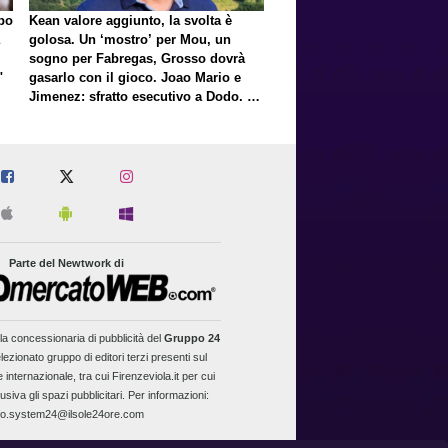
lpo
Kean valore aggiunto, la svolta è
golosa. Un ‘mostro’ per Mou, un
sogno per Fabregas, Grosso dovrà
"
gasarlo con il gioco. Joao Mario e
Jimenez: sfratto esecutivo a Dodo. E
a proposito di Mastantuono…
Parte del Newtwork di
la concessionaria di pubblicità del
Gruppo 24
lezionato gruppo di editori terzi presenti sul
 internazionale, tra cui Firenzeviola.it per cui
usiva gli spazi pubblicitari. Per informazioni:
fo.system24@ilsole24ore.com