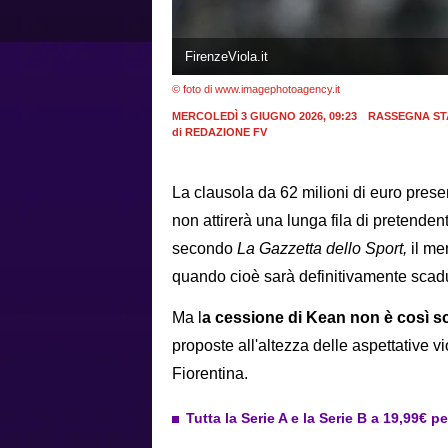
FirenzeViola.it
© foto di www.imagephotoagency.it
MERCOLEDÌ 3 GIUGNO 2026, 09:23
RASSEGNA ST
di
REDAZIONE FV
La clausola da 62 milioni di euro prese
non attirerà una lunga fila di pretende
secondo
La Gazzetta dello Sport,
il mer
quando cioè sarà definitivamente scadu
Ma l
a cessione di Kean non è così s
proposte all'altezza delle aspettative vi
Fiorentina.
Tutta la Serie A e la Serie B a 19,99€ p