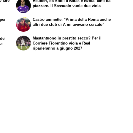
ò fare
Esuberi, da Sottil a Barak e Nzola, tanti da
piazzare. Il Sassuolo vuole due viola
 per
Castro ammette: "Prima della Roma anche
altri due club di A mi avevano cercato"
Mastantuono in prestito secco? Per il
 del
Corriere Fiorentino viola e Real
er
riparleranno a giugno 2027