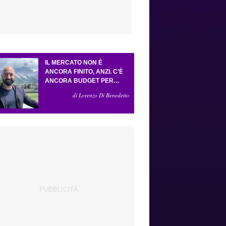
IL MERCATO NON È
ANCORA FINITO, ANZI. C'È
ANCORA BUDGET PER
FARE ALMENO UN ALTRO
di Lorenzo Di Benedetto
COLPO IMPORTANTE E
SARÀ FATTO IN ATTACCO:
SERVONO DUE ESTERNI.
PICCOLI, PELLEGRINO, LA
FIORENTINA E IL BOLOGNA:
CACCIA AL GIUSTO
INCASTRO