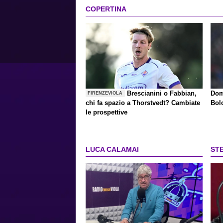
COPERTINA
Brescianini o Fabbian,
Dom
FIRENZEVIOLA
chi fa spazio a Thorstvedt? Cambiate
Bol
le prospettive
LUCA CALAMAI
ST