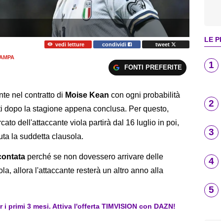
LE P
vedi letture
condividi
tweet
AMPA
1
FONTI PREFERITE
nte nel contratto di
Moise Kean
con ogni probabilità
2
nti dopo la stagione appena conclusa. Per questo,
cato dell'attaccante viola partirà dal 16 luglio in poi,
3
ta la suddetta clausola.
contata
perché se non dovessero arrivare delle
4
ola, allora l'attaccante resterà un altro anno alla
5
er i primi 3 mesi. Attiva l'offerta TIMVISION con DAZN!