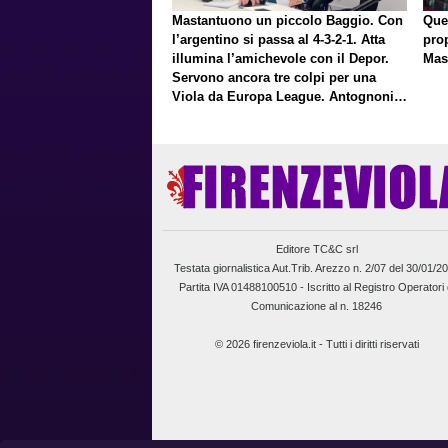
Mastantuono un piccolo Baggio. Con
Que
l’argentino si passa al 4-3-2-1. Atta
pro
illumina l’amichevole con il Depor.
Mas
Servono ancora tre colpi per una
Viola da Europa League. Antognoni,
un finale senza vincitori
Editore TC&C srl
Testata giornalistica Aut.Trib. Arezzo n. 2/07 del 30/01/2
Partita IVA 01488100510 -
Iscritto al Registro Operatori 
Comunicazione al n. 18246
© 2026 firenzeviola.it - Tutti i diritti riservati