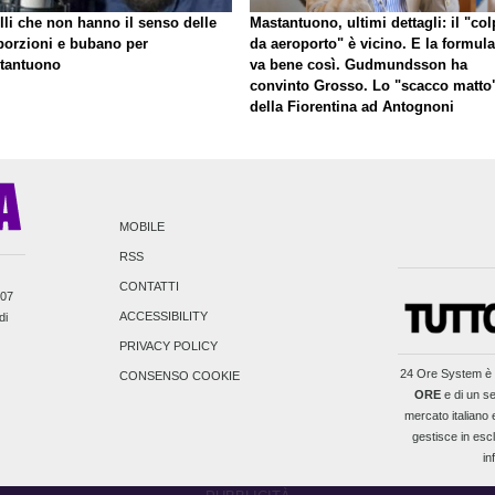
lli che non hanno il senso delle
Mastantuono, ultimi dettagli: il "co
porzioni e bubano per
da aeroporto" è vicino. E la formula
tantuono
va bene così. Gudmundsson ha
convinto Grosso. Lo "scacco matto
della Fiorentina ad Antognoni
MOBILE
RSS
CONTATTI
007
ACCESSIBILITY
di
PRIVACY POLICY
24 Ore System
è 
CONSENSO COOKIE
ORE
e di un se
mercato italiano e
gestisce in escl
in