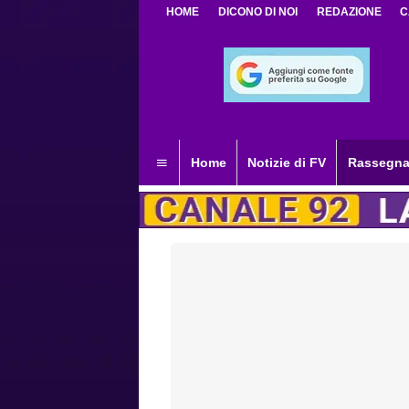
HOME
DICONO DI NOI
REDAZIONE
C
Home
Notizie di FV
Rassegna