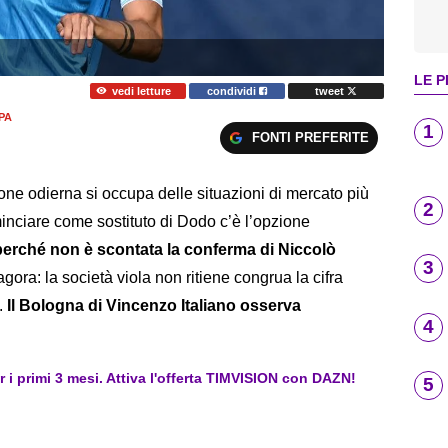
LE P
vedi letture
condividi
tweet
PA
1
FONTI PREFERITE
one odierna si occupa delle situazioni di mercato più
2
inciare come sostituto di Dodo c’è l’opzione
erché non è scontata la conferma di Niccolò
3
ra: la società viola non ritiene congrua la cifra
i.
Il Bologna di Vincenzo Italiano osserva
4
er i primi 3 mesi. Attiva l'offerta TIMVISION con DAZN!
5