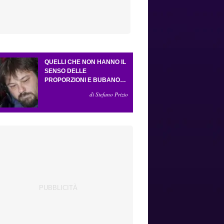
QUELLI CHE NON HANNO IL
SENSO DELLE
PROPORZIONI E BUBANO
PER MASTANTUONO
di Stefano Prizio