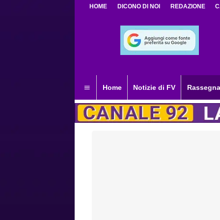
HOME
DICONO DI NOI
REDAZIONE
C
Home
Notizie di FV
Rassegna