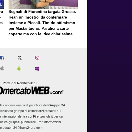
ra
Segnali di Fiorentina targata Grosso.
e
Kean un 'mostro' da confermare
ca
insieme a Piccoli. Timido ottimismo
per Mastantuono. Paratici a carte
coperte ma con le idee chiarissime
er
Parte del Newtwork di
la concessionaria di pubblicità del
Gruppo 24
lezionato gruppo di editori terzi presenti sul
 internazionale, tra cui Firenzeviola.it per cui
usiva gli spazi pubblicitari. Per informazioni:
fo.system24@ilsole24ore.com