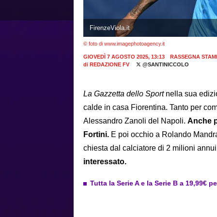
FirenzeViola.it
© foto di www.imagephotoagency.it
GIOVEDÌ 7 AGOSTO 2025, 13:13
RASSEGNA STAM
di
REDAZIONE FV
@SANTINICCOLO
La Gazzetta dello Sport
nella sua edizi
calde in casa Fiorentina. Tanto per com
Alessandro Zanoli del Napoli.
Anche p
Fortini.
E poi occhio a Rolando Mandrago
chiesta dal calciatore di 2 milioni annu
interessato.
Tutta la Serie A e la Serie B a 19,99€ p