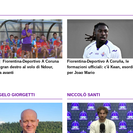
Fiorentina-Deportivo A Coruna
Fiorentina-Deportivo A Coruña, le
E
 gran destro al volo di Ndour,
formazioni ufficiali: c'è Kean, esord
a avanti
per Joao Mario
GELO GIORGETTI
NICCOLÒ SANTI