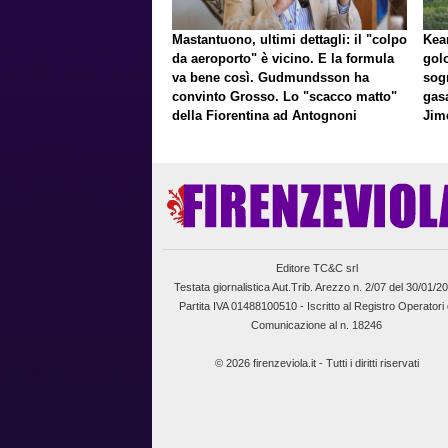
Mastantuono, ultimi dettagli: il "colpo
Kean
da aeroporto" è vicino. E la formula
gol
va bene così. Gudmundsson ha
sog
convinto Grosso. Lo "scacco matto"
gasa
della Fiorentina ad Antognoni
Jim
a p
Editore TC&C srl
Testata giornalistica Aut.Trib. Arezzo n. 2/07 del 30/01/2
Partita IVA 01488100510 -
Iscritto al Registro Operatori 
Comunicazione al n. 18246
© 2026 firenzeviola.it - Tutti i diritti riservati