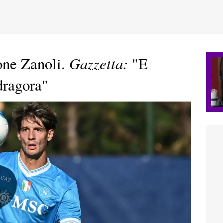
Gazzetta:
ione Zanoli.
"E
dragora"