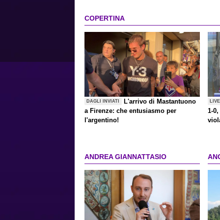
COPERTINA
L'arrivo di Mastantuono
DAGLI INVIATI
LIV
a Firenze: che entusiasmo per
1-0,
l'argentino!
viol
ANDREA GIANNATTASIO
AN