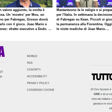
 valore aggiunto, la svolta è
Mastantuono fa le valigie e si prepa
osa. Un ‘mostro’ per Mou, un
per l'Italia. In settimana la decision
no per Fabregas, Grosso dovrà
di Fabregas su Kean. Piccoli si gio
rlo con il gioco. Joao Mario e
la permanenza alla Fiorentina. Oggi
enez: sfratto esecutivo a Dodo. E
le visite mediche di Joao Mario.
roposito di Mastantuono…
Presto una nuova offerta del Toro p
Fortini
MOBILE
RSS
CONTATTI
007
ACCESSIBILITY
di
PRIVACY POLICY
24 Ore System
è 
CONSENSO COOKIE
ORE
e di un se
mercato italiano e
gestisce in escl
in