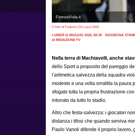
FirenzeViola.it
© foto di Federico De Luca 2026
LUNEDÌ 11 MAGGIO 2026, 08:39
RASSEGNA STAM
di
REDAZIONE FV
Nella terra di Machiavelli, anche stavol
dello Sport a proposito del pareggio de
l'aritmetica salvezza della squadra vio
modesto e una volta smaltita la paura pr
sfogato tutta la propria frustrazione con
intonato da tutto lo stadio.
Altro che festa-salvezza: i giocatori 
distanza i tifosi che quando serviva non
Paolo Vanoli difende il proprio lavoro, 