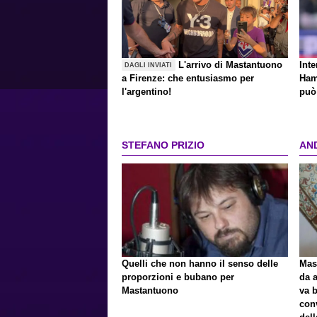
L'arrivo di Mastantuono
Inte
DAGLI INVIATI
a Firenze: che entusiasmo per
Ham
l'argentino!
può 
STEFANO PRIZIO
AN
Quelli che non hanno il senso delle
Mast
proporzioni e bubano per
da a
Mastantuono
va 
con