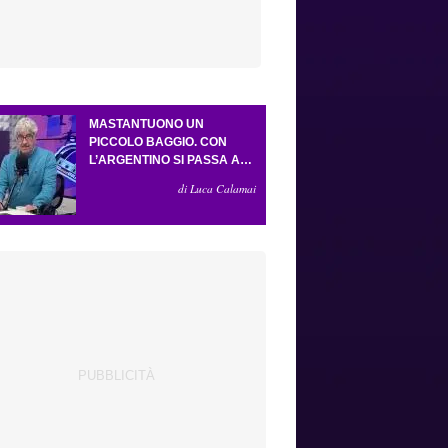
MASTANTUONO UN
PICCOLO BAGGIO. CON
L’ARGENTINO SI PASSA AL
4-3-2-1. ATTA ILLUMINA
di Luca Calamai
L’AMICHEVOLE CON IL
DEPOR. SERVONO ANCORA
TRE COLPI PER UNA VIOLA
DA EUROPA LEAGUE.
ANTOGNONI, UN FINALE
SENZA VINCITORI