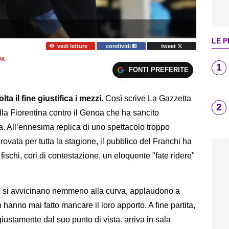
LE P
vedi letture
condividi
tweet
PA
1
FONTI PREFERITE
ta il fine giustifica i mezzi.
Così scrive La Gazzetta
2
lla Fiorentina contro il Genoa che ha sancito
la. All’ennesima replica di uno spettacolo troppo
ovata per tutta la stagione, il pubblico del Franchi ha
 fischi, cori di contestazione, un eloquente "fate ridere"
non si avvicinano nemmeno alla curva, applaudono a
 hanno mai fatto mancare il loro apporto. A fine partita,
giustamente dal suo punto di vista. arriva in sala