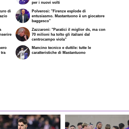
per i nuovi volti
turo di
Polverosi: "Firenze esplode di
Lazio
entusiasmo. Mastantuono è un giocatore
baggesco"
a
Zazzaroni: "Paratici il miglior ds, ma con
nserire
70 milioni ha tolto gli italiani dal
centrocampo viola"
mero
Mancino tecnico e duttile: tutte le
 tra
caratteristiche di Mastantuono