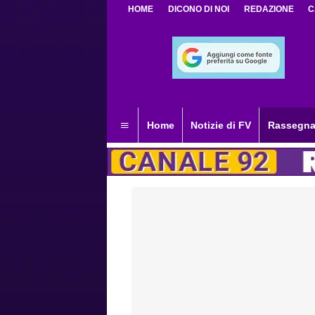
HOME
DICONO DI NOI
REDAZIONE
C
Home
Notizie di FV
Rassegna