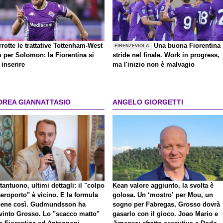
rrotte le trattative Tottenham-West
Una buona Fiorentina
FIRENZEVIOLA
 per Solomon: la Fiorentina si
stride nel finale. Work in progress,
inserire
ma l'inizio non è malvagio
DREA GIANNATTASIO
ANGELO GIORGETTI
antuono, ultimi dettagli: il "colpo
Kean valore aggiunto, la svolta è
eroporto" è vicino. E la formula
golosa. Un ‘mostro’ per Mou, un
bene così. Gudmundsson ha
sogno per Fabregas, Grosso dovrà
vinto Grosso. Lo "scacco matto"
gasarlo con il gioco. Joao Mario e