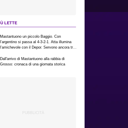
IÙ LETTE
Mastantuono un piccolo Baggio. Con
l’argentino si passa al 4-3-2-1. Atta illumina
l’amichevole con il Depor. Servono ancora tre
colpi per una Viola da Europa League.
Antognoni, un finale senza vincitori
Dall'arrivo di Mastantuono alla rabbia di
Grosso: cronaca di una giornata storica