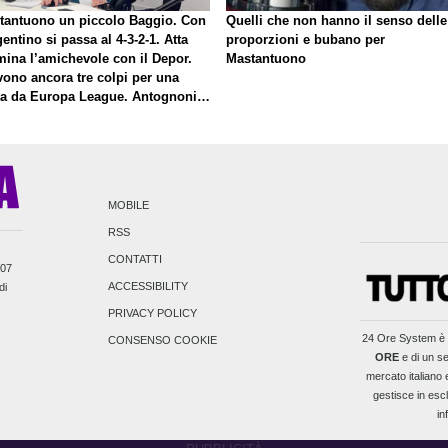
tantuono un piccolo Baggio. Con
Quelli che non hanno il senso delle
gentino si passa al 4-3-2-1. Atta
proporzioni e bubano per
mina l’amichevole con il Depor.
Mastantuono
vono ancora tre colpi per una
la da Europa League. Antognoni,
inale senza vincitori
MOBILE
RSS
CONTATTI
007
ACCESSIBILITY
di
PRIVACY POLICY
24 Ore System
è 
CONSENSO COOKIE
ORE
e di un se
mercato italiano e
gestisce in escl
in