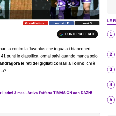
LE P
vedi letture
condividi
tweet
1
FONTI PREFERITE
 partita contro la Juventus che inguaia i bianconeri
2
 41 punti in classifica, ormai salvi quando manca solo
ndragora le reti dei gigliati corsari a Torino
, chi è
3
ina?
4
er i primi 3 mesi. Attiva l'offerta TIMVISION con DAZN!
5