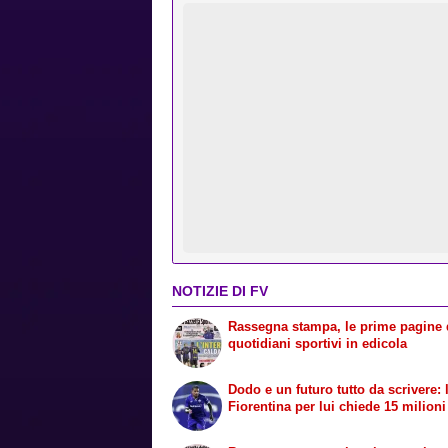
NOTIZIE DI FV
Rassegna stampa, le prime pagine 
quotidiani sportivi in edicola
Dodo e un futuro tutto da scrivere: 
Fiorentina per lui chiede 15 milioni