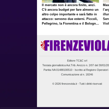
Il mercato non è ancora finito, anzi.
Mas
C'è ancora budget per fare almeno un
l’ar
altro colpo importante e sarà fatto in
illu
attacco: servono due esterni. Piccoli,
Ser
Pellegrino, la Fiorentina e il Bologna:
Vio
caccia al giusto incastro
un f
Editore TC&C srl
Testata giornalistica Aut.Trib. Arezzo n. 2/07 del 30/01/2
Partita IVA 01488100510 -
Iscritto al Registro Operatori 
Comunicazione al n. 18246
© 2026 firenzeviola.it - Tutti i diritti riservati