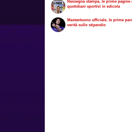
Rassegna stampa, le prime pagine 
quotidiani sportivi in edicola
Mastantuono ufficiale, le prime paro
verità sullo stipendio