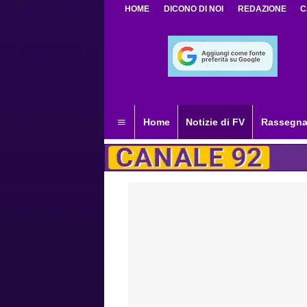
HOME
DICONO DI NOI
REDAZIONE
C
Home
Notizie di FV
Rassegna