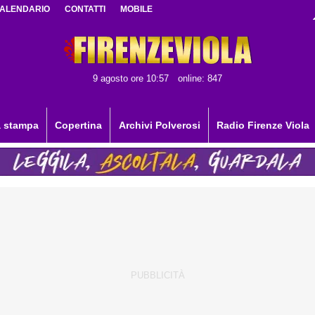
ALENDARIO
CONTATTI
MOBILE
9 agosto ore 10:57
online: 847
 stampa
Copertina
Archivi Polverosi
Radio Firenze Viola