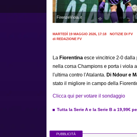
FirenzeViola.it
MARTEDÌ 19 MAGGIO 2026, 17:18
NOTIZIE DI FV
di
REDAZIONE FV
La
Fiorentina
esce vincitrice 2-0 dalla
nella corsa Champions e porta i viola a
l'ultima contro l'Atalanta.
Di Ndour e Ma
stato il migliore in campo della Fiorent
Clicca qui per votare il sondaggio
Tutta la Serie A e la Serie B a 19,99€ p
PUBBLICITÀ