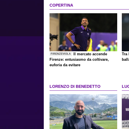
COPERTINA
Il mercato accende
Tra 
FIRENZEVIOLA
Firenze: entusiasmo da coltivare,
ball
euforia da evitare
LORENZO DI BENEDETTO
LU