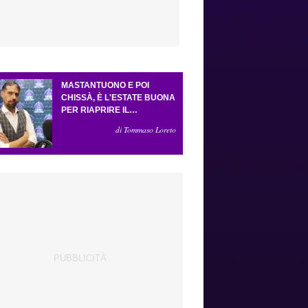
MASTANTUONO E POI
CHISSÀ, È L'ESTATE BUONA
PER RIAPRIRE IL
CASSETTO DEI SOGNI.
di Tommaso Loreto
CRESCE L'ATTESA PER GLI
ESTERNI (E LA PRESSIONE
SU GROSSO)