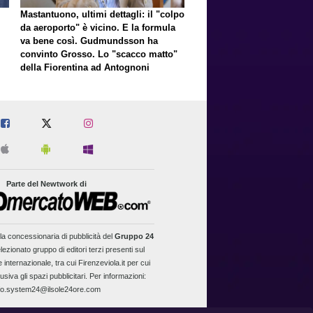
Mastantuono, ultimi dettagli: il "colpo
da aeroporto" è vicino. E la formula
va bene così. Gudmundsson ha
convinto Grosso. Lo "scacco matto"
della Fiorentina ad Antognoni
Parte del Newtwork di
la concessionaria di pubblicità del
Gruppo 24
lezionato gruppo di editori terzi presenti sul
 internazionale, tra cui Firenzeviola.it per cui
usiva gli spazi pubblicitari. Per informazioni:
fo.system24@ilsole24ore.com