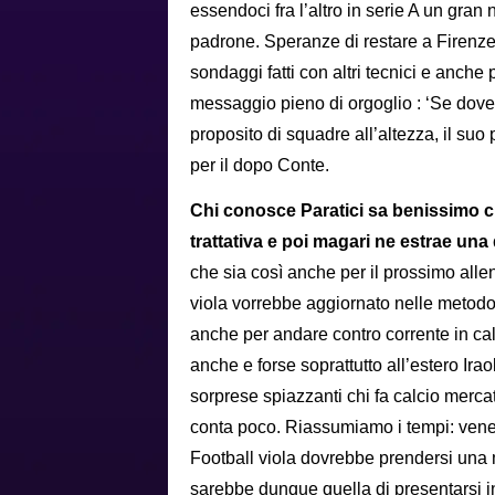
essendoci fra l’altro in serie A un gra
padrone. Speranze di restare a Firenz
sondaggi fatti con altri tecnici e anche
messaggio pieno di orgoglio : ‘Se dovess
proposito di squadre all’altezza, il su
per il dopo Conte.
Chi conosce Paratici sa benissimo ch
trattativa e poi magari ne estrae u
che sia così anche per il prossimo alle
viola vorrebbe aggiornato nelle metodolo
anche per andare contro corrente in ca
anche e forse soprattutto all’estero Ir
sorprese spiazzanti chi fa calcio mercat
conta poco. Riassumiamo i tempi: venerd
Football viola dovrebbe prendersi una m
sarebbe dunque quella di presentarsi i