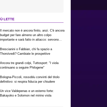
IÙ LETTE
Il mercato non è ancora finito, anzi. C'è ancora
budget per fare almeno un altro colpo
importante e sarà fatto in attacco: servono
due esterni. Piccoli, Pellegrino, la Fiorentina e
il Bologna: caccia al giusto incastro
Brescianini o Fabbian, chi fa spazio a
Thorstvedt? Cambiate le prospettive
Ancora tre grandi colpi, Tuttosport: "I viola
continuano a seguire Philogene"
Bologna-Piccoli, rossoblu convinti del titolo
definitivo: si respira fiducia per chiudere
Un vice Valdepenas e un esterno forte:
Bakayoko e Solomon nel mirino viola