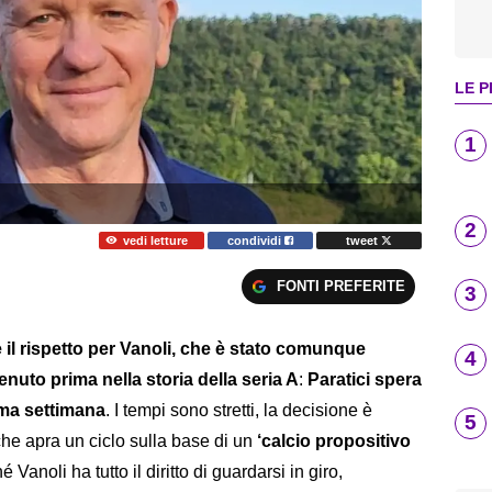
LE P
1
2
vedi letture
condividi
tweet
FONTI PREFERITE
3
il rispetto per Vanoli, che è stato comunque
4
nuto prima nella storia della seria A
:
Paratici spera
ima settimana
. I tempi sono stretti, la decisione è
5
che apra un ciclo sulla base di un
‘calcio propositivo
 Vanoli ha tutto il diritto di guardarsi in giro,