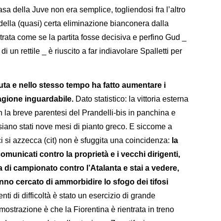
sa della Juve non era semplice, togliendosi fra l’altro
ella (quasi) certa eliminazione bianconera dalla
ata come se la partita fosse decisiva e perfino Gud _
i un rettile _ è riuscito a far indiavolare Spalletti per
ta e nello stesso tempo ha fatto aumentare i
agione inguardabile.
Dato statistico: la vittoria esterna
 la breve parentesi del Prandelli-bis in panchina e
siano stati nove mesi di pianto greco. E siccome a
i si azzecca (cit) non è sfuggita una coincidenza:
la
unicati contro la proprietà e i vecchi dirigenti,
ita di campionato contro l’Atalanta e stai a vedere,
hanno cercato di ammorbidire lo sfogo dei tifosi
 di difficoltà è stato un esercizio di grande
imostrazione è che la Fiorentina è rientrata in treno