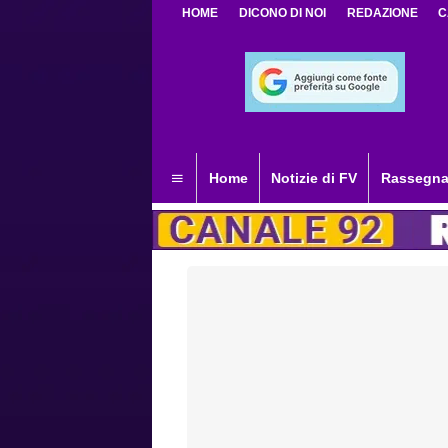
HOME
DICONO DI NOI
REDAZIONE
C
Home
Notizie di FV
Rassegna