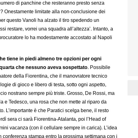
n numero di panchine che resteranno presto senza
e? Onestamente limitate alla non-conclusione dei
 per questo Vanoli ha alzato il tiro spedendo un
i restare, vorrei una squadra all’altezza’. Intanto, a
o procuratore lo ha modestamente accostato al Napoli
e tiene in piedi almeno tre opzioni per ogni
na quarta che nessuno aveva sospettato
. Possibile
natore della Fiorentina, che il manovratore tecnico
gie di gioco e libero di testa, sotto ogni aspetto,
lcio nostrano sempre più triste. Grosso, De Rossi, ma
aola e Tedesco, una rosa che non mette al riparo da
o. L’importante è che Paratici scelga bene, il resto
ì sera ci sarà Fiorentina-Atalanta, poi l’Head of
ini vacanza (con il cellulare sempre in carica). L’idea
n conferenza stampa entro la prossima settimana con i