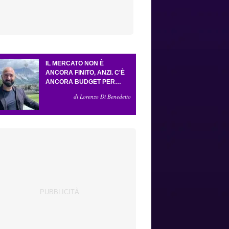
IL MERCATO NON È
ANCORA FINITO, ANZI. C'È
ANCORA BUDGET PER
FARE ALMENO UN ALTRO
di Lorenzo Di Benedetto
COLPO IMPORTANTE E
SARÀ FATTO IN ATTACCO:
SERVONO DUE ESTERNI.
PICCOLI, PELLEGRINO, LA
FIORENTINA E IL BOLOGNA:
CACCIA AL GIUSTO
INCASTRO