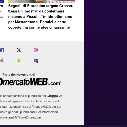
ra
Segnali di Fiorentina targata Grosso.
e
Kean un 'mostro' da confermare
ca
insieme a Piccoli. Timido ottimismo
per Mastantuono. Paratici a carte
coperte ma con le idee chiarissime
er
Parte del Newtwork di
la concessionaria di pubblicità del
Gruppo 24
lezionato gruppo di editori terzi presenti sul
 internazionale, tra cui Firenzeviola.it per cui
usiva gli spazi pubblicitari. Per informazioni:
fo.system24@ilsole24ore.com