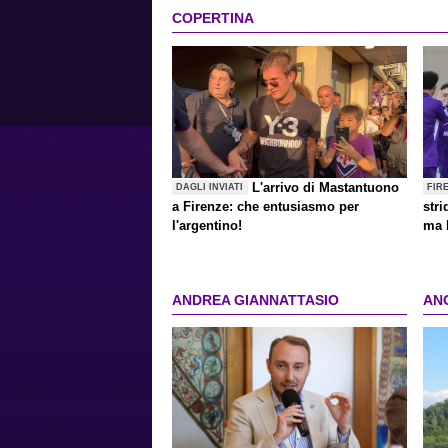
COPERTINA
L'arrivo di Mastantuono
DAGLI INVIATI
FIR
a Firenze: che entusiasmo per
stri
l'argentino!
ma 
ANDREA GIANNATTASIO
AN