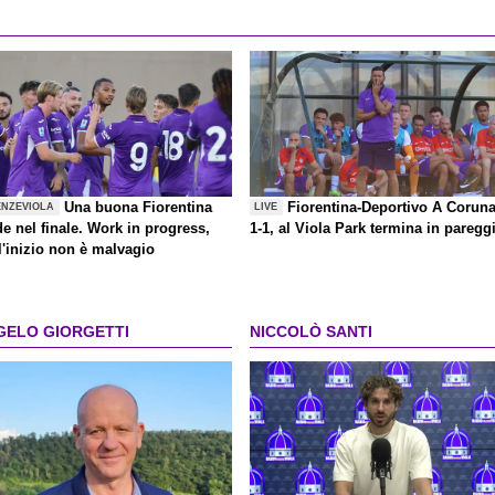
Una buona Fiorentina
Fiorentina-Deportivo A Corun
ENZEVIOLA
LIVE
de nel finale. Work in progress,
1-1, al Viola Park termina in paregg
l'inizio non è malvagio
GELO GIORGETTI
NICCOLÒ SANTI