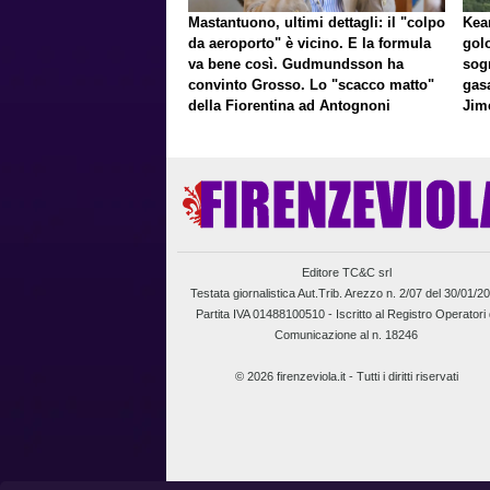
Mastantuono, ultimi dettagli: il "colpo
Kean
da aeroporto" è vicino. E la formula
gol
va bene così. Gudmundsson ha
sog
convinto Grosso. Lo "scacco matto"
gasa
della Fiorentina ad Antognoni
Jim
a p
Editore TC&C srl
Testata giornalistica Aut.Trib. Arezzo n. 2/07 del 30/01/2
Partita IVA 01488100510 -
Iscritto al Registro Operatori 
Comunicazione al n. 18246
© 2026 firenzeviola.it - Tutti i diritti riservati