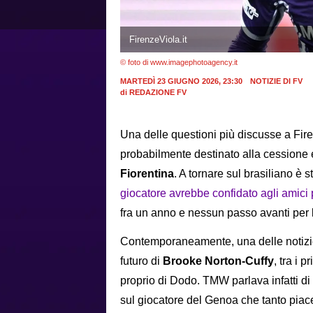
FirenzeViola.it
© foto di www.imagephotoagency.it
MARTEDÌ 23 GIUGNO 2026, 23:30
NOTIZIE DI FV
di
REDAZIONE FV
Una delle questioni più discusse a Fire
probabilmente destinato alla cessione e
Fiorentina
. A tornare sul brasiliano è 
giocatore avrebbe confidato agli amici p
fra un anno e nessun passo avanti per l
Contemporaneamente, una delle notizie 
futuro di
Brooke Norton-Cuffy
, tra i p
proprio di Dodo. TMW parlava infatti d
sul giocatore del Genoa che tanto piace