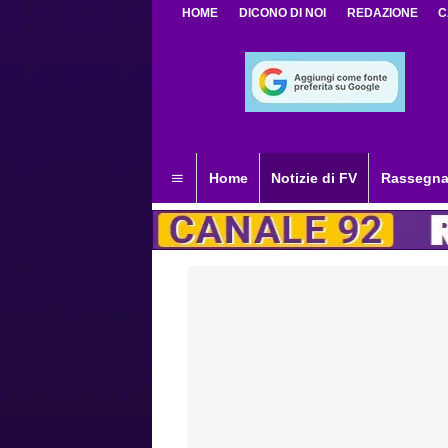
HOME
DICONO DI NOI
REDAZIONE
C
Home
Notizie di FV
Rassegna