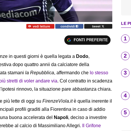
LE P
vedi letture
condividi
tweet
1
FONTI PREFERITE
2
nze in questi giorni è quella legata a
Dodo
,
stiva dopo quattro annii da calciatore della
3
stata stamani
la Repubblica
, affermando che
lo stesso
iù stretti di voler andare via
. Col contratto in scadenza
'ipotesi rinnovo, la situazione pare abbastanza chiara.
4
più lette di oggi su
FirenzeViola.it
è quella inerente il
rincipali profili graditi alla Fiorentina in caso di addio
5
i una buona accelerata del
Napoli
, deciso a investire
rebbe al calcio di Massimiliano Allegri.
Il Grifone