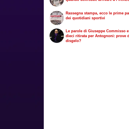
Rassegna stampa, ecco le prime p
dei quotidiani sportivi
Le parole di Giuseppe Commisso e
dieci ritirata per Antognoni: prove 
disgelo?