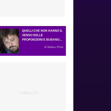
QUELLI CHE NON HANNO IL
SENSO DELLE
PROPORZIONI E BUBANO
PER MASTANTUONO
di Stefano Prizio