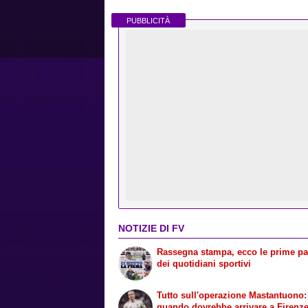
PUBBLICITÀ
NOTIZIE DI FV
Rassegna stampa, ecco le prime p
dei quotidiani sportivi
Tutto sull'operazione Mastantuono:
quando dovrebbe arrivare a Firenz