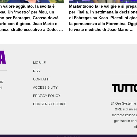
 valore aggiunto, la svolta è
Mastantuono fa le valigie e si prepa
osa. Un ‘mostro’ per Mou, un
per l'Italia. In settimana la decision
no per Fabregas, Grosso dovrà
di Fabregas su Kean. Piccoli si gio
rlo con il gioco. Joao Mario e
la permanenza alla Fiorentina. Oggi
enez: sfratto esecutivo a Dodo. E
le visite mediche di Joao Mario.
roposito di Mastantuono…
Presto una nuova offerta del Toro p
Fortini
MOBILE
RSS
CONTATTI
007
ACCESSIBILITY
di
PRIVACY POLICY
24 Ore System
è 
CONSENSO COOKIE
ORE
e di un se
mercato italiano e
gestisce in escl
in