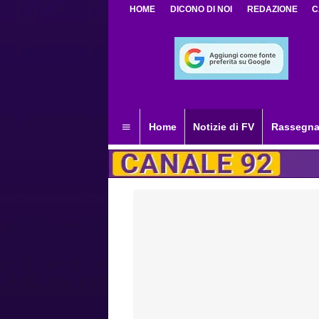
HOME
DICONO DI NOI
REDAZIONE
C
Home
Notizie di FV
Rassegna