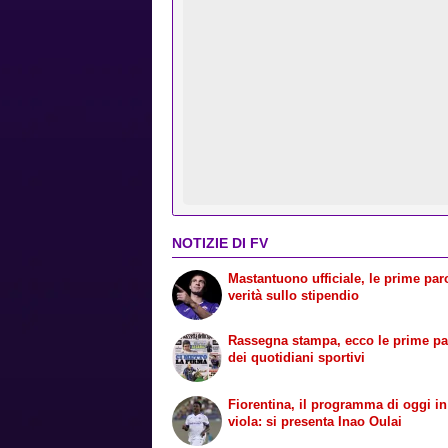
NOTIZIE DI FV
Mastantuono ufficiale, le prime paro
verità sullo stipendio
Rassegna stampa, ecco le prime p
dei quotidiani sportivi
Fiorentina, il programma di oggi i
viola: si presenta Inao Oulai