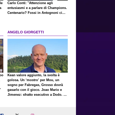
le
Carlo Conti: "Attenzione agli
a
entusiasmi e a parlare di Champions.
Centenario? Fossi in Antognoni ci
ripenserei"
ANGELO GIORGETTI
lpo
Kean valore aggiunto, la svolta è
golosa. Un ‘mostro’ per Mou, un
sogno per Fabregas, Grosso dovrà
"
gasarlo con il gioco. Joao Mario e
Jimenez: sfratto esecutivo a Dodo. E
a proposito di Mastantuono…