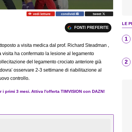
vedi letture
condividi
tweet
LE P
FONTI PREFERITE
1
ottoposto a visita medica dal prof. Richard Steadman ,
La visita ha confermato la lesione al legamento
2
llecitazione del legamento crociato anteriore già
ovra' osservare 2-3 settimane di riabilitazione al
nuovo controllo.
er i primi 3 mesi. Attiva l'offerta TIMVISION con DAZN!