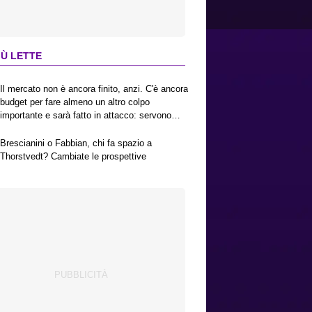
IÙ LETTE
Il mercato non è ancora finito, anzi. C'è ancora
budget per fare almeno un altro colpo
importante e sarà fatto in attacco: servono
due esterni. Piccoli, Pellegrino, la Fiorentina e
il Bologna: caccia al giusto incastro
Brescianini o Fabbian, chi fa spazio a
Thorstvedt? Cambiate le prospettive