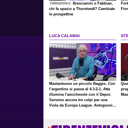
Brescianini o Fabbian,
Fort
FIRENZEVIOLA
chi fa spazio a Thorstvedt? Cambiate
Fio
le prospettive
LUCA CALAMAI
ST
Mastantuono un piccolo Baggio. Con
Que
l’argentino si passa al 4-3-2-1. Atta
pro
illumina l’amichevole con il Depor.
Mas
Servono ancora tre colpi per una
Viola da Europa League. Antognoni,
un finale senza vincitori