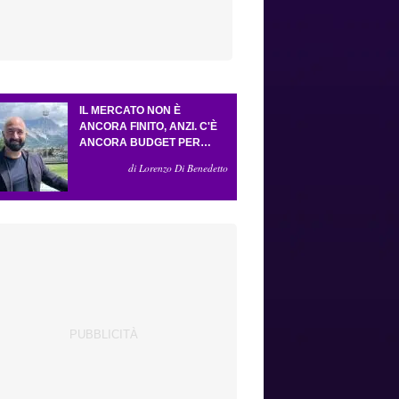
IL MERCATO NON È
ANCORA FINITO, ANZI. C'È
ANCORA BUDGET PER
FARE ALMENO UN ALTRO
di Lorenzo Di Benedetto
COLPO IMPORTANTE E
SARÀ FATTO IN ATTACCO:
SERVONO DUE ESTERNI.
PICCOLI, PELLEGRINO, LA
FIORENTINA E IL BOLOGNA:
CACCIA AL GIUSTO
INCASTRO