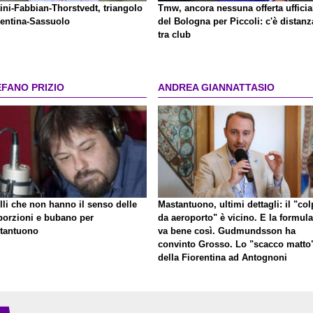
ini-Fabbian-Thorstvedt, triangolo
Tmw, ancora nessuna offerta ufficia
rentina-Sassuolo
del Bologna per Piccoli: c'è distanz
tra club
EFANO PRIZIO
ANDREA GIANNATTASIO
lli che non hanno il senso delle
Mastantuono, ultimi dettagli: il "co
porzioni e bubano per
da aeroporto" è vicino. E la formula
tantuono
va bene così. Gudmundsson ha
convinto Grosso. Lo "scacco matto
della Fiorentina ad Antognoni