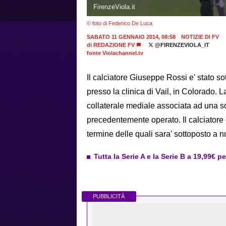
FirenzeViola.it
© foto di Federico De Luca
SABATO 11 GENNAIO 2014, 08:58
NOTIZIE DI FV
di
REDAZIONE FV
@FIRENZEVIOLA_IT
fonte Violachannel.tv
Il calciatore Giuseppe Rossi e' stato s
presso la clinica di Vail, in Colorado. 
collaterale mediale associata ad una so
precedentemente operato. Il calciatore d
termine delle quali sara' sottoposto a 
Tutta la Serie A e la Serie B a 19,99€ p
PUBBLICITÀ