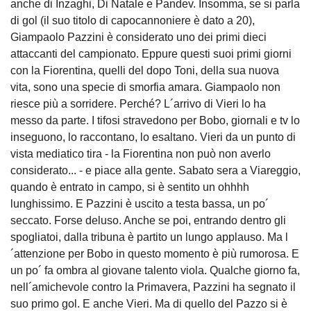
anche di Inzaghi, Di Natale e Pandev. Insomma, se si parla
di gol (il suo titolo di capocannoniere è dato a 20),
Giampaolo Pazzini è considerato uno dei primi dieci
attaccanti del campionato. Eppure questi suoi primi giorni
con la Fiorentina, quelli del dopo Toni, della sua nuova
vita, sono una specie di smorfia amara. Giampaolo non
riesce più a sorridere. Perché? L´arrivo di Vieri lo ha
messo da parte. I tifosi stravedono per Bobo, giornali e tv lo
inseguono, lo raccontano, lo esaltano. Vieri da un punto di
vista mediatico tira - la Fiorentina non può non averlo
considerato... - e piace alla gente. Sabato sera a Viareggio,
quando è entrato in campo, si è sentito un ohhhh
lunghissimo. E Pazzini è uscito a testa bassa, un po´
seccato. Forse deluso. Anche se poi, entrando dentro gli
spogliatoi, dalla tribuna è partito un lungo applauso. Ma l
´attenzione per Bobo in questo momento è più rumorosa. E
un po´ fa ombra al giovane talento viola. Qualche giorno fa,
nell´amichevole contro la Primavera, Pazzini ha segnato il
suo primo gol. E anche Vieri. Ma di quello del Pazzo si è