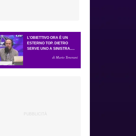
L'OBIETTIVO ORA È UN
ESTERNO TOP. DIETRO
SERVE UNO A SINISTRA.
PELLEGRINO VICINO A
di Mario Tenerani
DIVENTARE VIOLA. KEAN
RESTA, MA VEDIAMO IL
MERCATO...