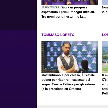
Work in progress
Noa
FIRENZEVIOLA
aspettando i primi impegni ufficiali.
vuol
Tre nomi per gli esterni e la
sensazione che le sorprese siano
dietro l'angolo
TOMMASO LORETO
LO
Mastantuono e poi chissà, è l'estate
Il m
buona per riaprire il cassetto dei
C'è
sogni. Cresce l'attesa per gli esterni
altr
(e la pressione su Grosso)
atta
Pell
cacc