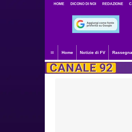
HOME
DICONO DI NOI
REDAZIONE
C
Home
Notizie di FV
Rassegna