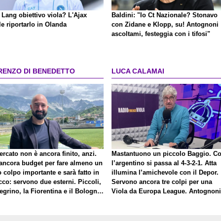
 Lang obiettivo viola? L'Ajax
Baldini: "Io Ct Nazionale? Stonavo
e riportarlo in Olanda
con Zidane e Klopp, su! Antognoni
ascoltami, festeggia con i tifosi"
RENZO DI BENEDETTO
LUCA CALAMAI
ercato non è ancora finito, anzi.
Mastantuono un piccolo Baggio. C
 ancora budget per fare almeno un
l’argentino si passa al 4-3-2-1. Atta
o colpo importante e sarà fatto in
illumina l’amichevole con il Depor.
cco: servono due esterni. Piccoli,
Servono ancora tre colpi per una
egrino, la Fiorentina e il Bologna:
Viola da Europa League. Antognoni
ia al giusto incastro
un finale senza vincitori