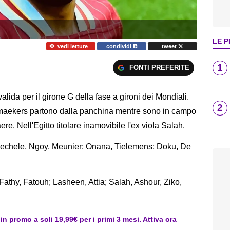
LE P
vedi letture
condividi
tweet
1
FONTI PREFERITE
alida per il girone G della fase a gironi dei Mondiali.
2
maekers partono dalla panchina mentre sono in campo
ere. Nell'Egitto titolare inamovibile l'ex viola Salah.
Mechele, Ngoy, Meunier; Onana, Tielemens; Doku, De
 Fathy, Fatouh; Lasheen, Attia; Salah, Ashour, Ziko,
 promo a soli 19,99€ per i primi 3 mesi. Attiva ora