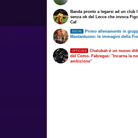
Banda pronto a legarsi ad un club l
senza ok del Lecce che invoca Figc,
Caf
Primo allenamento in grup
SOCIAL
Mastantuono: le immagini della Fio
Chalobah è un nuovo dif
UFFICIALE
del Como. Fabregas: "Incarna la no
ambizione"