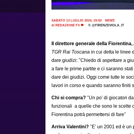
SABATO 13 LUGLIO 2024, 19:50
NEWS
di
REDAZIONE FV
@FIRENZEVIOLA_IT
Il direttore generale della Fiorentina
TGR Rai Toscana
in cui detta le linee
dare giudizi: "Chiedo di aspettare a giu
a fare le prime partite e ci saranno stati
dare dei giudizi. Oggi come tutte le soc
lavori in corso e quando saranno finiti s
Chi si compra?
"Un po' di giocatori da
funzionali a quelle che sono le scelte d
Fiorentina potrà permettersi di fare"
Arriva Valentini?
"E' un 2001 ed è un p