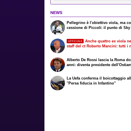
NEWS
Pellegrino è l'obiettivo viola, ma co
cessione di Piccoli: il punto di Sky
Anche quattro ex viola ne
UFFICIALE
staff del ct Roberto Mancini: tutti i
Alberto De Rossi lascia la Roma d
anni: diventa presidente dell'Ostia
La Uefa conferma il boicottaggio all
"Persa fiducia in Infantino"