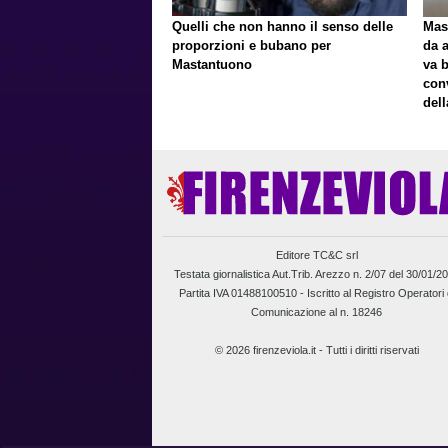
Quelli che non hanno il senso delle
Mast
proporzioni e bubano per
da a
Mastantuono
va 
con
del
Editore TC&C srl
Testata giornalistica Aut.Trib. Arezzo n. 2/07 del 30/01/2
Partita IVA 01488100510 -
Iscritto al Registro Operatori 
Comunicazione al n. 18246
© 2026 firenzeviola.it - Tutti i diritti riservati