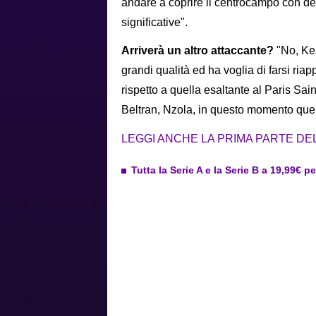
andare a coprire il centrocampo con de
significative".
Arriverà un altro attaccante?
"No, Kea
grandi qualità ed ha voglia di farsi ria
rispetto a quella esaltante al Paris Sa
Beltran, Nzola, in questo momento quell
LEGGI ANCHE LA PRIMA PARTE DE
Tutta la Serie A e la Serie B a 19,99€ p