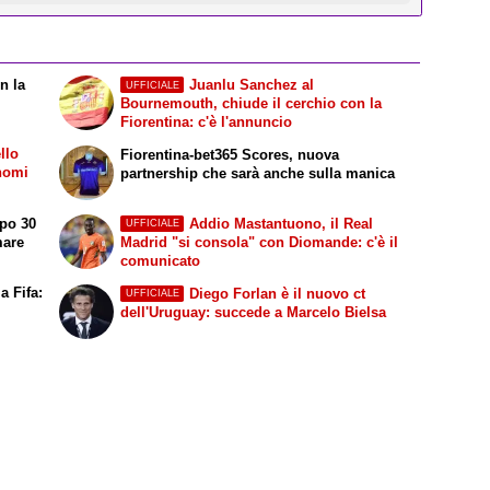
n la
Juanlu Sanchez al
UFFICIALE
Bournemouth, chiude il cerchio con la
Fiorentina: c'è l'annuncio
llo
Fiorentina-bet365 Scores, nuova
 nomi
partnership che sarà anche sulla manica
opo 30
Addio Mastantuono, il Real
UFFICIALE
mare
Madrid "si consola" con Diomande: c'è il
comunicato
a Fifa:
Diego Forlan è il nuovo ct
UFFICIALE
dell'Uruguay: succede a Marcelo Bielsa