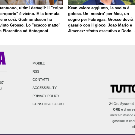
antuono, ultimi dettagli: il "colpo
Kean valore aggiunto, la svolta è
eroporto" è vicino. E la formula
golosa. Un ‘mostro’ per Mou, un
bene così. Gudmundsson ha
sogno per Fabregas, Grosso dovrà
vinto Grosso. Lo "scacco matto"
gasarlo con il gioco. Joao Mario e
la Fiorentina ad Antognoni
Jimenez: sfratto esecutivo a Dodo. 
a proposito di Mastantuono…
MOBILE
RSS
CONTATTI
007
ACCESSIBILITY
di
PRIVACY POLICY
24 Ore System
è 
CONSENSO COOKIE
ORE
e di un se
mercato italiano e
gestisce in escl
in