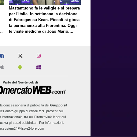
Mastantuono fa le valigie e si prepara
per l'Italia. In settimana la decisione
di Fabregas su Kean. Piccoli si gioca
la permanenza alla Fiorentina. Oggi
E
le visite mediche di Joao Mario.
Presto una nuova offerta del Toro per
Fortini
Parte del Newtwork di
la concessionaria di pubblicità del
Gruppo 24
lezionato gruppo di editori terzi presenti sul
 internazionale, tra cui Firenzeviola.it per cui
usiva gli spazi pubblicitari. Per informazioni:
fo.system24@ilsole24ore.com