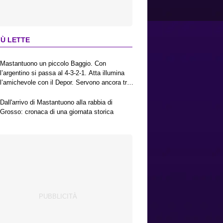
IÙ LETTE
Mastantuono un piccolo Baggio. Con
l’argentino si passa al 4-3-2-1. Atta illumina
l’amichevole con il Depor. Servono ancora tre
colpi per una Viola da Europa League.
Antognoni, un finale senza vincitori
Dall'arrivo di Mastantuono alla rabbia di
Grosso: cronaca di una giornata storica