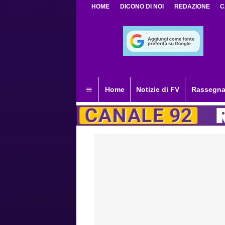
HOME
DICONO DI NOI
REDAZIONE
C
Home
Notizie di FV
Rassegna