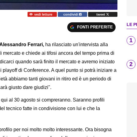
vedi letture
condividi
tweet
LE P
FONTI PREFERITE
1
, Alessandro Ferrari,
ha rilasciato un'intervista alla
 di mercato e chiede ai tifosi ancora del tempo prima di
dicarci quando sarà finito il mercato e avremo iniziato
2
 i playoff di Conference. A quel punto si potrà iniziare a
ietà abbiamo tanti giovani in ritiro ed è un periodo di
arà giusto dare giudizi".
 qui al 30 agosto si compreranno. Saranno profili
el tecnico fatte in condivisione con lui e che la
rofilo per noi molto molto interessante. Ora bisogna