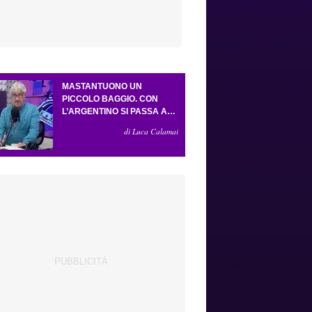
MASTANTUONO UN
PICCOLO BAGGIO. CON
L’ARGENTINO SI PASSA AL
4-3-2-1. ATTA ILLUMINA
di Luca Calamai
L’AMICHEVOLE CON IL
DEPOR. SERVONO ANCORA
TRE COLPI PER UNA VIOLA
DA EUROPA LEAGUE.
ANTOGNONI, UN FINALE
SENZA VINCITORI