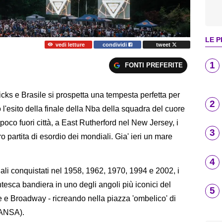
LE P
vedi letture
condividi
tweet
1
FONTI PREFERITE
s e Brasile si prospetta una tempesta perfetta per
2
l'esito della finale della Nba della squadra del cuore
poco fuori città, a East Rutherford nel New Jersey, i
3
ro partita di esordio dei mondiali. Gia' ieri un mare
4
iali conquistati nel 1958, 1962, 1970, 1994 e 2002, i
ntesca bandiera in uno degli angoli più iconici del
5
e e Broadway - ricreando nella piazza 'ombelico' di
(ANSA).