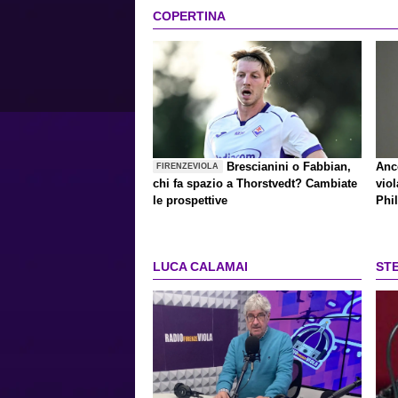
COPERTINA
Brescianini o Fabbian,
Anco
FIRENZEVIOLA
chi fa spazio a Thorstvedt? Cambiate
vio
le prospettive
Phi
LUCA CALAMAI
ST