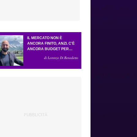
IL MERCATO NON È
ANCORA FINITO, ANZI. C'È
ANCORA BUDGET PER
FARE ALMENO UN ALTRO
di Lorenzo Di Benedetto
COLPO IMPORTANTE E
SARÀ FATTO IN ATTACCO:
SERVONO DUE ESTERNI.
PICCOLI, PELLEGRINO, LA
FIORENTINA E IL BOLOGNA:
CACCIA AL GIUSTO
INCASTRO