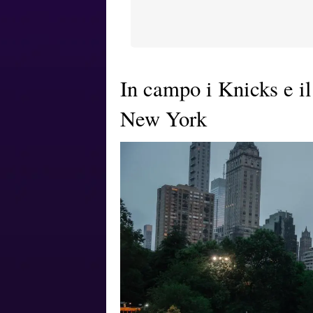
In campo i Knicks e il
New York