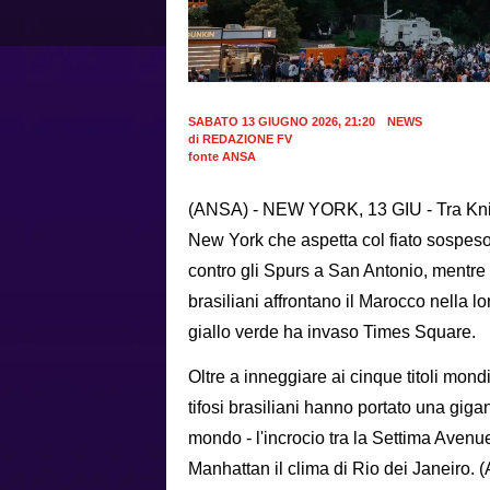
SABATO 13 GIUGNO 2026, 21:20
NEWS
di
REDAZIONE FV
fonte ANSA
(ANSA) - NEW YORK, 13 GIU - Tra Knick
New York che aspetta col fiato sospeso 
contro gli Spurs a San Antonio, mentre 
brasiliani affrontano il Marocco nella lo
giallo verde ha invaso Times Square.
Oltre a inneggiare ai cinque titoli mond
tifosi brasiliani hanno portato una giga
mondo - l'incrocio tra la Settima Avenu
Manhattan il clima di Rio dei Janeiro. 