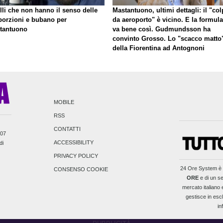
lli che non hanno il senso delle
Mastantuono, ultimi dettagli: il "co
porzioni e bubano per
da aeroporto" è vicino. E la formula
tantuono
va bene così. Gudmundsson ha
convinto Grosso. Lo "scacco matto
della Fiorentina ad Antognoni
MOBILE
RSS
CONTATTI
007
ACCESSIBILITY
di
PRIVACY POLICY
24 Ore System
è 
CONSENSO COOKIE
ORE
e di un se
mercato italiano e
gestisce in escl
in