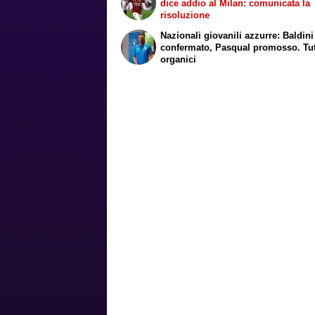
dice addio al Milan: comunicata la
risoluzione
Nazionali giovanili azzurre: Baldini
confermato, Pasqual promosso. Tutt
organici