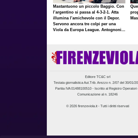
Mastantuono un piccolo Baggio. Con
Que
l’argentino si passa al 4-3-2-1. Atta
pro
illumina l’amichevole con il Depor.
Mas
Servono ancora tre colpi per una
Viola da Europa League. Antognoni,
un finale senza vincitori
Editore TC&C srl
Testata giornalistica Aut.Trib. Arezzo n. 2/07 del 30/01/2
Partita IVA 01488100510 -
Iscritto al Registro Operatori 
Comunicazione al n. 18246
© 2026 firenzeviola.it - Tutti i diritti riservati