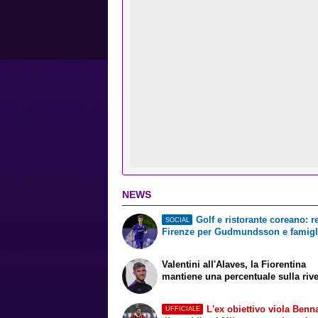
NEWS
Golf e ristorante coreano: r
SOCIAL
Firenze per Gudmundsson e famigl
Valentini all'Alaves, la Fiorentina
mantiene una percentuale sulla riv
L'ex obiettivo viola Benn
UFFICIALE