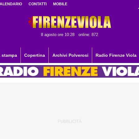
ALENDARIO
CONTATTI
MOBILE
8 agosto ore 10:28
online: 872
 stampa
Copertina
Archivi Polverosi
Radio Firenze Viola