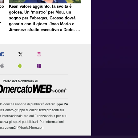
lpo
Kean valore aggiunto, la svolta è
golosa. Un ‘mostro’ per Mou, un
sogno per Fabregas, Grosso dovrà
"
gasarlo con il gioco. Joao Mario e
Jimenez: sfratto esecutivo a Dodo. E
a proposito di Mastantuono…
Parte del Newtwork di
la concessionaria di pubblicità del
Gruppo 24
lezionato gruppo di editori terzi presenti sul
 internazionale, tra cui Firenzeviola.it per cui
usiva gli spazi pubblicitari. Per informazioni:
fo.system24@ilsole24ore.com