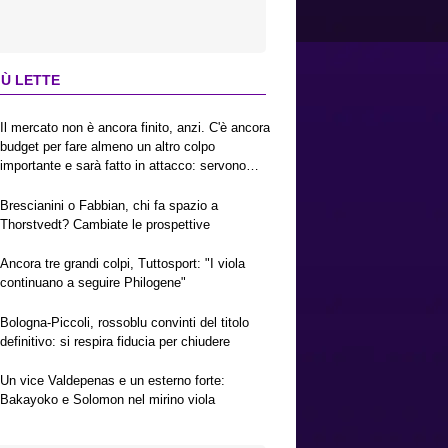
IÙ LETTE
Il mercato non è ancora finito, anzi. C'è ancora
budget per fare almeno un altro colpo
importante e sarà fatto in attacco: servono
due esterni. Piccoli, Pellegrino, la Fiorentina e
il Bologna: caccia al giusto incastro
Brescianini o Fabbian, chi fa spazio a
Thorstvedt? Cambiate le prospettive
Ancora tre grandi colpi, Tuttosport: "I viola
continuano a seguire Philogene"
Bologna-Piccoli, rossoblu convinti del titolo
definitivo: si respira fiducia per chiudere
Un vice Valdepenas e un esterno forte:
Bakayoko e Solomon nel mirino viola