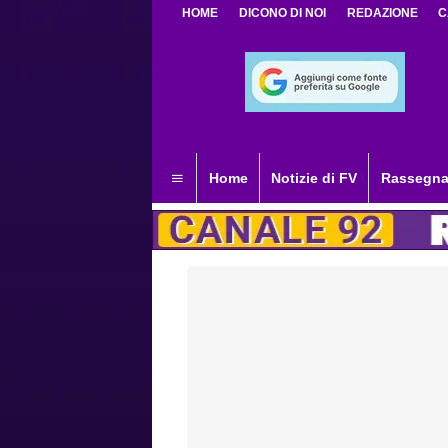
HOME
DICONO DI NOI
REDAZIONE
C
Home
Notizie di FV
Rassegna