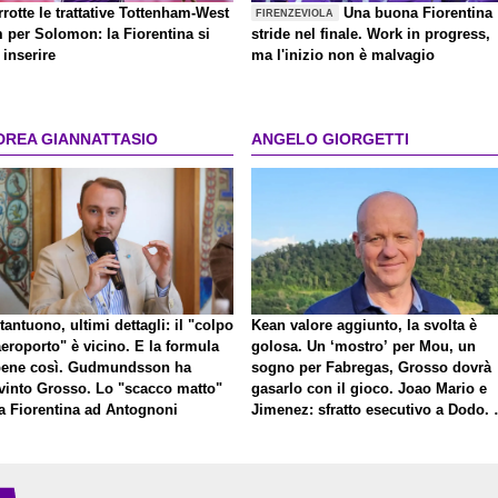
rrotte le trattative Tottenham-West
Una buona Fiorentina
FIRENZEVIOLA
 per Solomon: la Fiorentina si
stride nel finale. Work in progress,
inserire
ma l'inizio non è malvagio
DREA GIANNATTASIO
ANGELO GIORGETTI
antuono, ultimi dettagli: il "colpo
Kean valore aggiunto, la svolta è
eroporto" è vicino. E la formula
golosa. Un ‘mostro’ per Mou, un
bene così. Gudmundsson ha
sogno per Fabregas, Grosso dovrà
vinto Grosso. Lo "scacco matto"
gasarlo con il gioco. Joao Mario e
la Fiorentina ad Antognoni
Jimenez: sfratto esecutivo a Dodo. 
a proposito di Mastantuono…