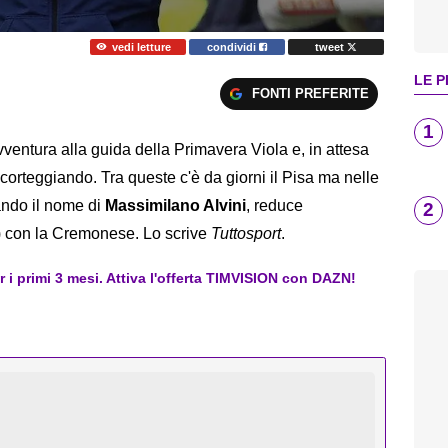
vedi letture
condividi
tweet
LE P
FONTI PREFERITE
1
ventura alla guida della Primavera Viola e, in attesa
o corteggiando. Tra queste c'è da giorni il Pisa ma nelle
tando il nome di
Massimilano Alvini
, reduce
2
a) con la Cremonese. Lo scrive
Tuttosport
.
er i primi 3 mesi. Attiva l'offerta TIMVISION con DAZN!