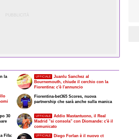
n la
Juanlu Sanchez al
UFFICIALE
Bournemouth, chiude il cerchio con la
Fiorentina: c'è l'annuncio
llo
Fiorentina-bet365 Scores, nuova
 nomi
partnership che sarà anche sulla manica
opo 30
Addio Mastantuono, il Real
UFFICIALE
mare
Madrid "si consola" con Diomande: c'è il
comunicato
a Fifa:
Diego Forlan è il nuovo ct
UFFICIALE