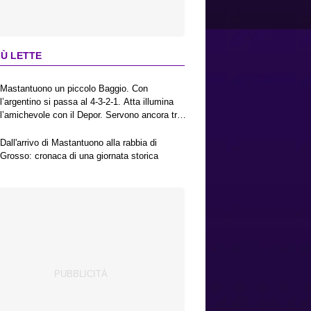
IÙ LETTE
Mastantuono un piccolo Baggio. Con
l’argentino si passa al 4-3-2-1. Atta illumina
l’amichevole con il Depor. Servono ancora tre
colpi per una Viola da Europa League.
Antognoni, un finale senza vincitori
Dall'arrivo di Mastantuono alla rabbia di
Grosso: cronaca di una giornata storica