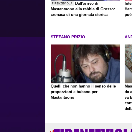
Dall'arrivo di
Inte
FIRENZEVIOLA
Mastantuono alla rabbia di Grosso:
Ham
cronaca di una giornata storica
può 
STEFANO PRIZIO
AN
Quelli che non hanno il senso delle
Mast
proporzioni e bubano per
da a
Mastantuono
va 
con
del