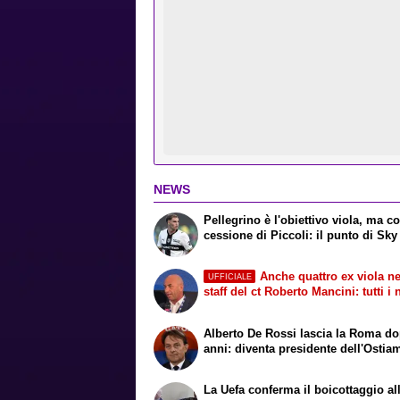
NEWS
Pellegrino è l'obiettivo viola, ma co
cessione di Piccoli: il punto di Sky
Anche quattro ex viola ne
UFFICIALE
staff del ct Roberto Mancini: tutti i
Alberto De Rossi lascia la Roma d
anni: diventa presidente dell'Ostia
La Uefa conferma il boicottaggio all