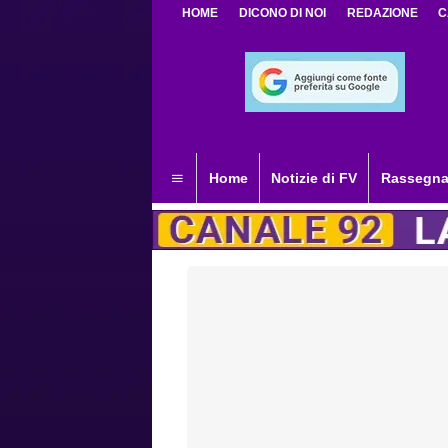
HOME
DICONO DI NOI
REDAZIONE
C
Home
Notizie di FV
Rassegna