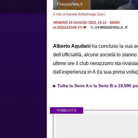
FirenzeViola.it
© foto di Daniele Buffa/Image Sport
VENERDÌ 16 GIUGNO 2023, 14:13
NEWS
di
REDAZIONE FV
@FIRENZEVIOLA_IT
Alberto Aquilani
ha concluso la sua av
dell'ufficialità, alcune società lo stann
ultime ore il club nerazzurro sta rivalu
dall'esperienza in A (la sua prima volt
Tutta la Serie A e la Serie B a 19,99€ p
PUBBLICITÀ