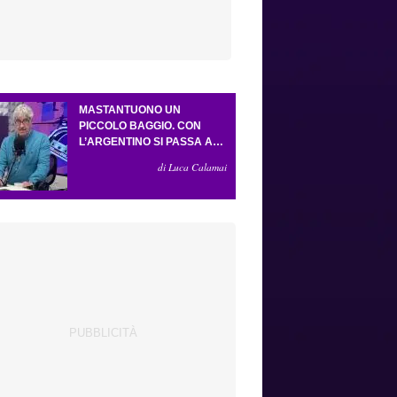
MASTANTUONO UN
PICCOLO BAGGIO. CON
L’ARGENTINO SI PASSA AL
4-3-2-1. ATTA ILLUMINA
di Luca Calamai
L’AMICHEVOLE CON IL
DEPOR. SERVONO ANCORA
TRE COLPI PER UNA VIOLA
DA EUROPA LEAGUE.
ANTOGNONI, UN FINALE
SENZA VINCITORI