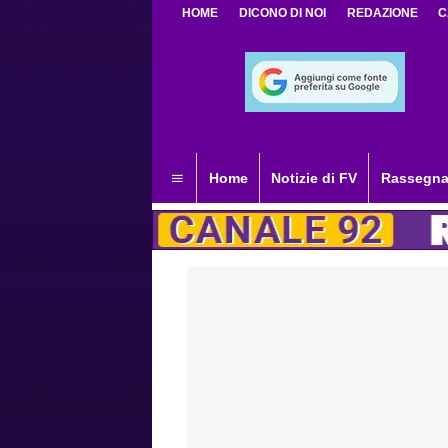
HOME
DICONO DI NOI
REDAZIONE
C
Home
Notizie di FV
Rassegna