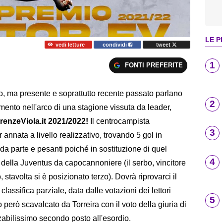
LE P
vedi letture
condividi
tweet
1
FONTI PREFERITE
ico, ma presente e soprattutto recente passato parlano
2
mento nell'arco di una stagione vissuta da leader,
renzeViola.it 2021/2022!
Il centrocampista
3
 annata a livello realizzativo, trovando 5 gol in
da parte e pesanti poiché in sostituzione di quel
4
a della Juventus da capocannoniere (il serbo, vincitore
 stavolta si è posizionato terzo). Dovrà riprovarci il
lassifica parziale, data dalle votazioni dei lettori
5
to però scavalcato da Torreira con il voto della giuria di
bilissimo secondo posto all'esordio.