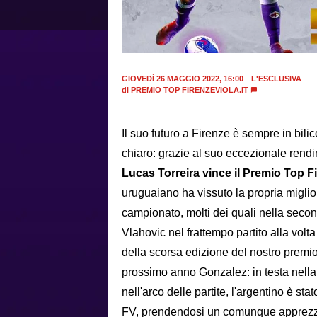
GIOVEDÌ 26 MAGGIO 2022, 16:00
L'ESCLUSIVA
di
PREMIO TOP FIRENZEVIOLA.IT
Il suo futuro a Firenze è sempre in bil
chiaro: grazie al suo eccezionale rendi
Lucas Torreira vince il Premio Top Fi
uruguaiano ha vissuto la propria miglior
campionato, molti dei quali nella secon
Vlahovic nel frattempo partito alla volt
della scorsa edizione del nostro premio,
prossimo anno Gonzalez: in testa nella c
nell'arco delle partite, l'argentino è sta
FV, prendendosi un comunque apprezza