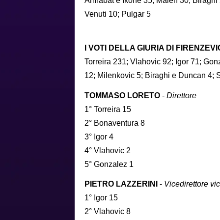
Amrabat e Ikoné 35; Maleh 30; Biraghi 2
Venuti 10; Pulgar 5
I VOTI DELLA GIURIA DI FIRENZEVI
Torreira 231; Vlahovic 92; Igor 71; Go
12; Milenkovic 5; Biraghi e Duncan 4; 
TOMMASO LORETO
-
Direttore
1° Torreira 15
2° Bonaventura 8
3° Igor 4
4° Vlahovic 2
5° Gonzalez 1
PIETRO LAZZERINI
-
Vicedirettore vi
1° Igor 15
2° Vlahovic 8