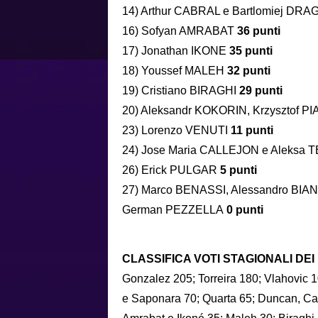
14) Arthur CABRAL e Bartlomiej D
16) Sofyan AMRABAT
36 punti
17) Jonathan IKONE
35 punti
18) Youssef MALEH
32 punti
19) Cristiano BIRAGHI
29 punti
20) Aleksandr KOKORIN, Krzysztof P
23) Lorenzo VENUTI
11 punti
24) Jose Maria CALLEJON e Aleksa 
26) Erick PULGAR
5 punti
27) Marco BENASSI, Alessandro BIA
German PEZZELLA
0 punti
CLASSIFICA VOTI STAGIONALI DEI
Gonzalez 205; Torreira 180; Vlahovic 1
e Saponara 70; Quarta 65; Duncan, Cast