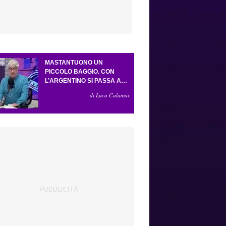
MASTANTUONO UN
PICCOLO BAGGIO. CON
L’ARGENTINO SI PASSA AL
4-3-2-1. ATTA ILLUMINA
di Luca Calamai
L’AMICHEVOLE CON IL
DEPOR. SERVONO ANCORA
TRE COLPI PER UNA VIOLA
DA EUROPA LEAGUE.
ANTOGNONI, UN FINALE
SENZA VINCITORI