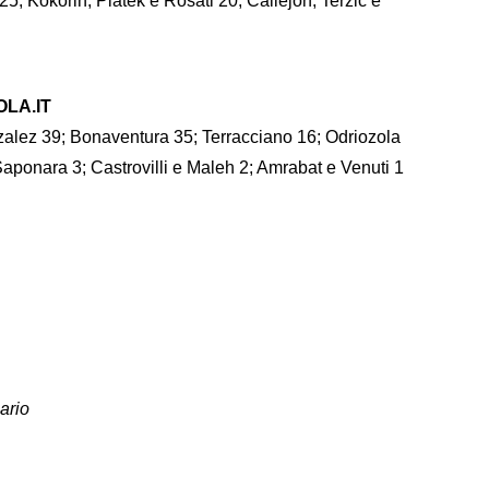
5; Kokorin, Piatek e Rosati 20; Callejon, Terzic e
OLA.IT
nzalez 39; Bonaventura 35; Terracciano 16; Odriozola
Saponara 3; Castrovilli e Maleh 2; Amrabat e Venuti 1
cario