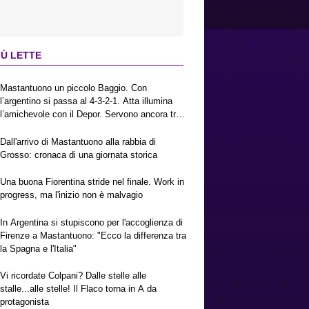
IÙ LETTE
Mastantuono un piccolo Baggio. Con
l’argentino si passa al 4-3-2-1. Atta illumina
l’amichevole con il Depor. Servono ancora tre
colpi per una Viola da Europa League.
Antognoni, un finale senza vincitori
Dall'arrivo di Mastantuono alla rabbia di
Grosso: cronaca di una giornata storica
Una buona Fiorentina stride nel finale. Work in
progress, ma l'inizio non è malvagio
In Argentina si stupiscono per l'accoglienza di
Firenze a Mastantuono: "Ecco la differenza tra
la Spagna e l'Italia"
Vi ricordate Colpani? Dalle stelle alle
stalle...alle stelle! Il Flaco torna in A da
protagonista