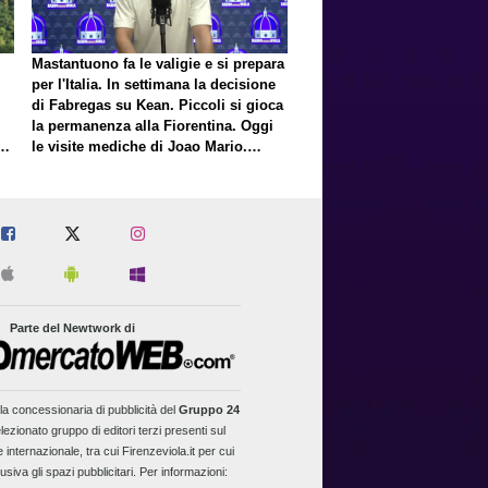
Mastantuono fa le valigie e si prepara
per l'Italia. In settimana la decisione
di Fabregas su Kean. Piccoli si gioca
la permanenza alla Fiorentina. Oggi
E
le visite mediche di Joao Mario.
Presto una nuova offerta del Toro per
Fortini
Parte del Newtwork di
la concessionaria di pubblicità del
Gruppo 24
lezionato gruppo di editori terzi presenti sul
 internazionale, tra cui Firenzeviola.it per cui
usiva gli spazi pubblicitari. Per informazioni: