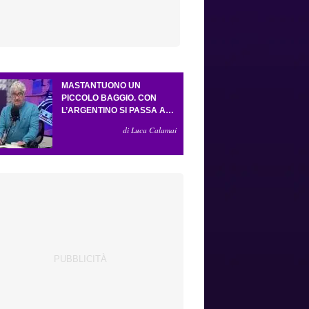
MASTANTUONO UN
PICCOLO BAGGIO. CON
L’ARGENTINO SI PASSA AL
4-3-2-1. ATTA ILLUMINA
di Luca Calamai
L’AMICHEVOLE CON IL
DEPOR. SERVONO ANCORA
TRE COLPI PER UNA VIOLA
DA EUROPA LEAGUE.
ANTOGNONI, UN FINALE
SENZA VINCITORI