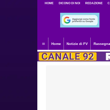
HOME
DICONO DI NOI
REDAZIONE
C
Home
Notizie di FV
Rassegna