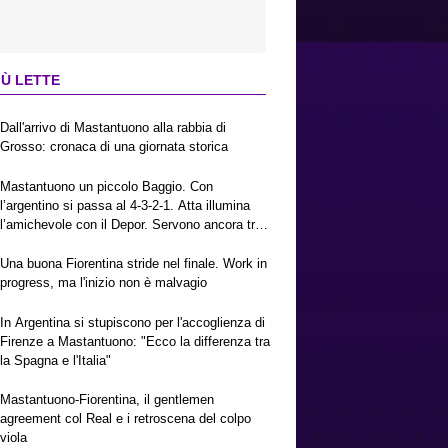
IÙ LETTE
Dall'arrivo di Mastantuono alla rabbia di
Grosso: cronaca di una giornata storica
Mastantuono un piccolo Baggio. Con
l’argentino si passa al 4-3-2-1. Atta illumina
l’amichevole con il Depor. Servono ancora tre
colpi per una Viola da Europa League.
Antognoni, un finale senza vincitori
Una buona Fiorentina stride nel finale. Work in
progress, ma l'inizio non è malvagio
In Argentina si stupiscono per l'accoglienza di
Firenze a Mastantuono: "Ecco la differenza tra
la Spagna e l'Italia"
Mastantuono-Fiorentina, il gentlemen
agreement col Real e i retroscena del colpo
viola