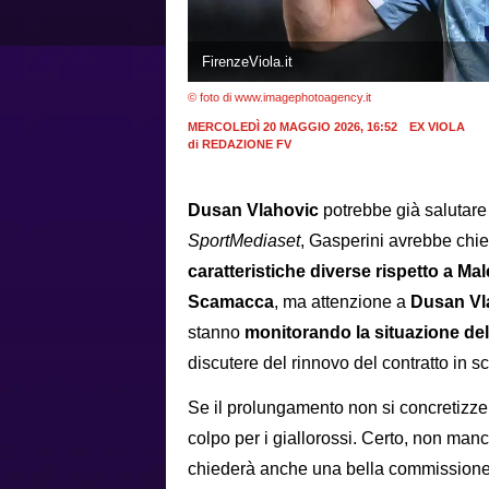
FirenzeViola.it
© foto di www.imagephotoagency.it
MERCOLEDÌ 20 MAGGIO 2026, 16:52
EX VIOLA
di
REDAZIONE FV
Dusan Vlahovic
potrebbe già salutare
SportMediaset
, Gasperini avrebbe chie
caratteristiche diverse rispetto a Mal
Scamacca
, ma attenzione a
Dusan Vl
stanno
monitorando la situazione de
discutere del rinnovo del contratto in 
Se il prolungamento non si concretizzer
colpo per i giallorossi. Certo, non man
chiederà anche una bella commissione al