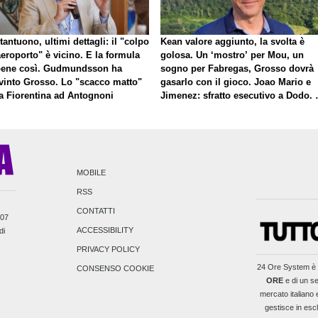
antuono, ultimi dettagli: il "colpo
Kean valore aggiunto, la svolta è
eroporto" è vicino. E la formula
golosa. Un ‘mostro’ per Mou, un
bene così. Gudmundsson ha
sogno per Fabregas, Grosso dovrà
vinto Grosso. Lo "scacco matto"
gasarlo con il gioco. Joao Mario e
la Fiorentina ad Antognoni
Jimenez: sfratto esecutivo a Dodo. 
a proposito di Mastantuono…
MOBILE
RSS
CONTATTI
007
ACCESSIBILITY
di
PRIVACY POLICY
24 Ore System
è 
CONSENSO COOKIE
ORE
e di un se
mercato italiano e
gestisce in escl