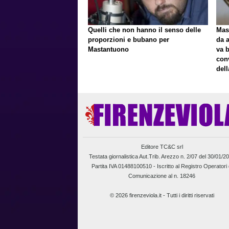
Quelli che non hanno il senso delle
Mast
proporzioni e bubano per
da a
Mastantuono
va 
con
del
Editore TC&C srl
Testata giornalistica Aut.Trib. Arezzo n. 2/07 del 30/01/2
Partita IVA 01488100510 -
Iscritto al Registro Operatori 
Comunicazione al n. 18246
© 2026 firenzeviola.it - Tutti i diritti riservati