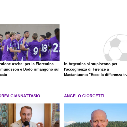
tione uscite: per la Fiorentina
In Argentina si stupiscono per
mundsson e Dodo rimangono sul
l'accoglienza di Firenze a
cato
Mastantuono: "Ecco la differenza tr
la Spagna e l'Italia"
DREA GIANNATTASIO
ANGELO GIORGETTI