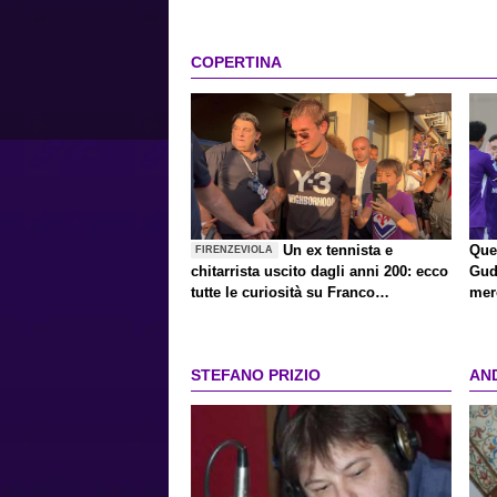
COPERTINA
Un ex tennista e
Ques
FIRENZEVIOLA
chitarrista uscito dagli anni 200: ecco
Gud
tutte le curiosità su Franco
mer
Mastantuono, il divo anti-divo
STEFANO PRIZIO
AN