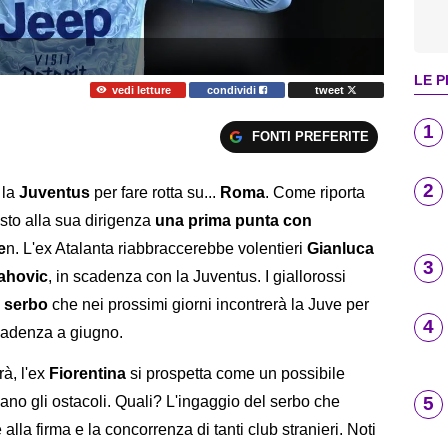
LE P
vedi letture
condividi
tweet
1
FONTI PREFERITE
2
 la
Juventus
per fare rotta su...
Roma
. Come riporta
sto alla sua dirigenza
una prima punta con
e
n. L'ex Atalanta riabbraccerebbe volentieri
Gianluca
3
ahovic
, in scadenza con la Juventus. I giallorossi
l serbo
che nei prossimi giorni incontrerà la Juve per
4
scadenza a giugno.
à, l'ex
Fiorentina
si prospetta come un possibile
5
cano gli ostacoli. Quali? L'ingaggio del serbo che
la firma e la concorrenza di tanti club stranieri. Noti