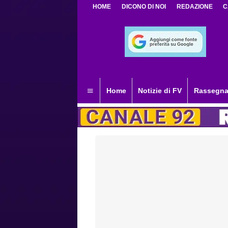
HOME
DICONO DI NOI
REDAZIONE
C
Home
Notizie di FV
Rassegna