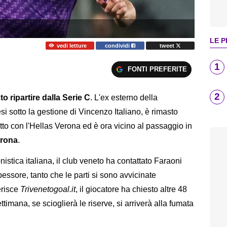
LE P
vedi letture
condividi
tweet
1
FONTI PREFERITE
2
 ripartire dalla Serie C
. L'ex esterno della
esi sotto la gestione di Vincenzo Italiano, è rimasto
to con l'Hellas Verona ed è ora vicino al passaggio in
erona
.
nistica italiana, il club veneto ha contattato Faraoni
pessore, tanto che le parti si sono avvicinate
erisce
Trivenetogoal.it
, il giocatore ha chiesto altre 48
timana, se scioglierà le riserve, si arriverà alla fumata