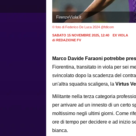
FirenzeViola.it
© foto di Federico De Luca 2024 @fdlcom
SABATO 15 NOVEMBRE 2025, 12:40
EX VIOLA
di
REDAZIONE FV
Marco Davide Faraoni potrebbe presto
Fiorentina, transitato in viola per sei m
svincolato dopo la scadenza del contrat
un'altra squadra scaligera, la
Virtus V
Militante nella terza categoria professio
per arrivare ad un innesto di un certo s
moltissimo negli ultimi giorni. Come rif
ore di tempo per decidere e ad inizio set
bianca.