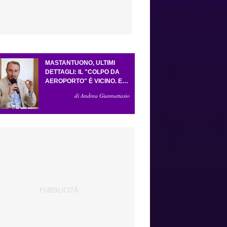
MASTANTUONO, ULTIMI
DETTAGLI: IL "COLPO DA
AEROPORTO" È VICINO. E
LA FORMULA VA BENE
di Andrea Giannattasio
COSÌ. GUDMUNDSSON HA
CONVINTO GROSSO. LO
"SCACCO MATTO" DELLA
FIORENTINA AD
ANTOGNONI