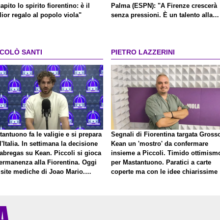
apito lo spirito fiorentino: è il
Palma (ESPN): "A Firenze crescerà
ior regalo al popolo viola"
senza pressioni. È un talento alla
Kakà"
CCOLÒ SANTI
PIETRO LAZZERINI
antuono fa le valigie e si prepara
Segnali di Fiorentina targata Gross
l'Italia. In settimana la decisione
Kean un 'mostro' da confermare
abregas su Kean. Piccoli si gioca
insieme a Piccoli. Timido ottimism
permanenza alla Fiorentina. Oggi
per Mastantuono. Paratici a carte
isite mediche di Joao Mario.
coperte ma con le idee chiarissime
to una nuova offerta del Toro per
ini