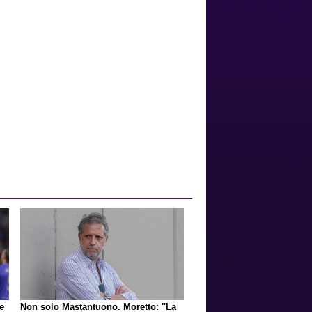
e
Non solo Mastantuono. Moretto: "La