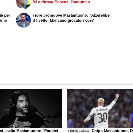
04 e ritrova Gosens: l'annuncio
te per
Fiore promuove Mastantuono: "Alzerebbe
i uno
il livello. Mancano giocatori così"
ni esalta Mastantuono: "Paratici
Colpo Mastantuono, D
FIRENZEVIOLA