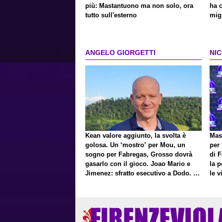
più: Mastantuono ma non solo, ora
ha c
tutto sull'esterno
migl
ANGELO GIORGETTI
NI
Kean valore aggiunto, la svolta è
Mast
golosa. Un ‘mostro’ per Mou, un
per 
sogno per Fabregas, Grosso dovrà
di F
gasarlo con il gioco. Joao Mario e
la 
Jimenez: sfratto esecutivo a Dodo. E
le v
a proposito di Mastantuono…
Pres
Fort