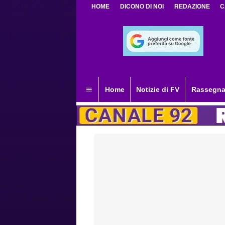
HOME
DICONO DI NOI
REDAZIONE
C
Home
Notizie di FV
Rassegna