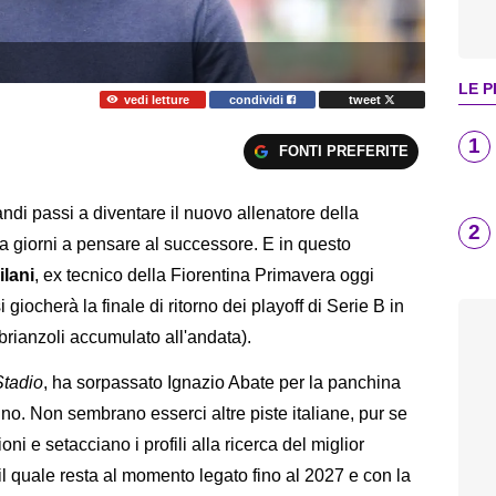
LE P
vedi letture
condividi
tweet
1
FONTI PREFERITE
di passi a diventare il nuovo allenatore della
2
da giorni a pensare al successore. E in questo
ilani
, ex tecnico della Fiorentina Primavera oggi
giocherà la finale di ritorno dei playoff di Serie B in
 brianzoli accumulato all'andata).
Stadio
, ha sorpassato Ignazio Abate per la panchina
ino. Non sembrano esserci altre piste italiane, pur se
i e setacciano i profili alla ricerca del miglior
l quale resta al momento legato fino al 2027 e con la