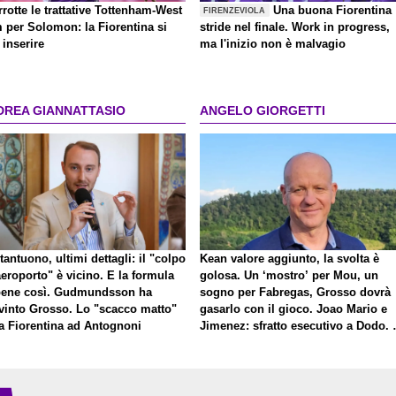
rrotte le trattative Tottenham-West
Una buona Fiorentina
FIRENZEVIOLA
 per Solomon: la Fiorentina si
stride nel finale. Work in progress,
inserire
ma l'inizio non è malvagio
DREA GIANNATTASIO
ANGELO GIORGETTI
antuono, ultimi dettagli: il "colpo
Kean valore aggiunto, la svolta è
eroporto" è vicino. E la formula
golosa. Un ‘mostro’ per Mou, un
bene così. Gudmundsson ha
sogno per Fabregas, Grosso dovrà
vinto Grosso. Lo "scacco matto"
gasarlo con il gioco. Joao Mario e
la Fiorentina ad Antognoni
Jimenez: sfratto esecutivo a Dodo. 
a proposito di Mastantuono…