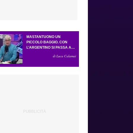
MASTANTUONO UN
PICCOLO BAGGIO. CON
L’ARGENTINO SI PASSA AL
4-3-2-1. ATTA ILLUMINA
di Luca Calamai
L’AMICHEVOLE CON IL
DEPOR. SERVONO ANCORA
TRE COLPI PER UNA VIOLA
DA EUROPA LEAGUE.
ANTOGNONI, UN FINALE
SENZA VINCITORI