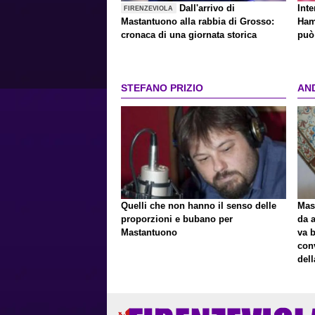
Dall'arrivo di
Inte
FIRENZEVIOLA
Mastantuono alla rabbia di Grosso:
Ham
cronaca di una giornata storica
può 
STEFANO PRIZIO
AN
Quelli che non hanno il senso delle
Mast
proporzioni e bubano per
da a
Mastantuono
va 
con
del