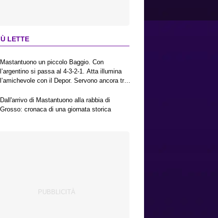
IÙ LETTE
Mastantuono un piccolo Baggio. Con
l’argentino si passa al 4-3-2-1. Atta illumina
l’amichevole con il Depor. Servono ancora tre
colpi per una Viola da Europa League.
Antognoni, un finale senza vincitori
Dall'arrivo di Mastantuono alla rabbia di
Grosso: cronaca di una giornata storica