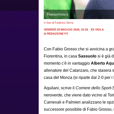
FirenzeViola.it
© foto di Federico Serra
VENERDÌ 29 MAGGIO 2026, 10:26
EX VIOLA
di
REDAZIONE FV
Con Fabio Grosso che si avvicina a gran
Fiorentina, in casa
Sassuolo
si è già 
momento c'è in vantaggio
Alberto Aqu
allenatore del Catanzaro, che stasera si 
casa del Monza (si riparte dal 2-0 per i
Aquilani, scrive il
Corriere dello Sport-
neroverde, che viene dato vicino al Tor
Carnevali e Palmieri analizzano le opzion
successore possibile di Fabio Grosso, i