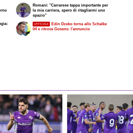
Romani: "Carrarese tappa importante per
erno
la mia carriera, spero di ritagliarmi uno
spazio"
ugia:
Edin Dzeko torna allo Schalke
UFFICIALE
04 e ritrova Gosens: l'annuncio