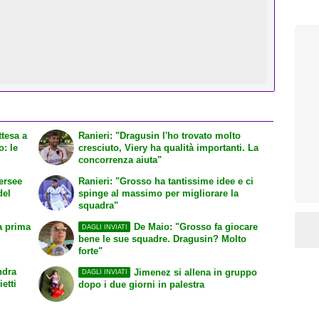
ttesa a
Ranieri: "Dragusin l'ho trovato molto
o: le
cresciuto, Viery ha qualità importanti. La
concorrenza aiuta"
hersee
Ranieri: "Grosso ha tantissime idee e ci
del
spinge al massimo per migliorare la
squadra"
a prima
De Maio: "Grosso fa giocare
DAGLI INVIATI
bene le sue squadre. Dragusin? Molto
forte"
ndra
Jimenez si allena in gruppo
DAGLI INVIATI
etti
dopo i due giorni in palestra