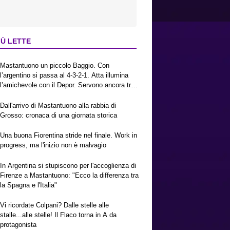
IÙ LETTE
Mastantuono un piccolo Baggio. Con
l’argentino si passa al 4-3-2-1. Atta illumina
l’amichevole con il Depor. Servono ancora tre
colpi per una Viola da Europa League.
Antognoni, un finale senza vincitori
Dall'arrivo di Mastantuono alla rabbia di
Grosso: cronaca di una giornata storica
Una buona Fiorentina stride nel finale. Work in
progress, ma l'inizio non è malvagio
In Argentina si stupiscono per l'accoglienza di
Firenze a Mastantuono: "Ecco la differenza tra
la Spagna e l'Italia"
Vi ricordate Colpani? Dalle stelle alle
stalle...alle stelle! Il Flaco torna in A da
protagonista