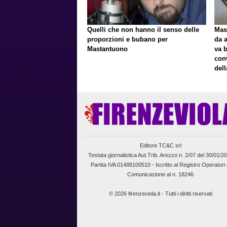
Quelli che non hanno il senso delle
Mast
proporzioni e bubano per
da a
Mastantuono
va 
con
del
Editore TC&C srl
Testata giornalistica Aut.Trib. Arezzo n. 2/07 del 30/01/2
Partita IVA 01488100510 -
Iscritto al Registro Operatori 
Comunicazione al n. 18246
© 2026 firenzeviola.it - Tutti i diritti riservati