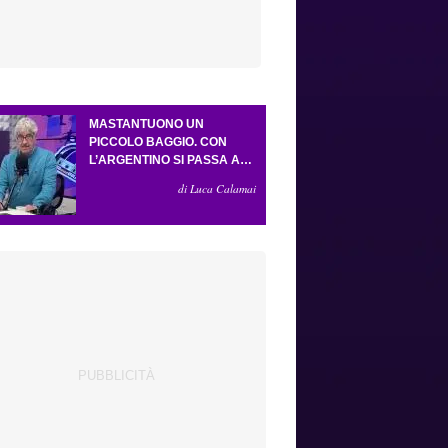
MASTANTUONO UN
PICCOLO BAGGIO. CON
L’ARGENTINO SI PASSA AL
4-3-2-1. ATTA ILLUMINA
di Luca Calamai
L’AMICHEVOLE CON IL
DEPOR. SERVONO ANCORA
TRE COLPI PER UNA VIOLA
DA EUROPA LEAGUE.
ANTOGNONI, UN FINALE
SENZA VINCITORI