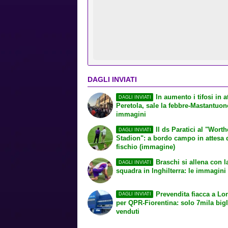
DAGLI INVIATI
In aumento i tifosi in a
DAGLI INVIATI
Peretola, sale la febbre-Mastantuon
immagini
Il ds Paratici al "Wort
DAGLI INVIATI
Stadion": a bordo campo in attesa 
fischio (immagine)
Braschi si allena con l
DAGLI INVIATI
squadra in Inghilterra: le immagini
Prevendita fiacca a Lo
DAGLI INVIATI
per QPR-Fiorentina: solo 7mila bigli
venduti