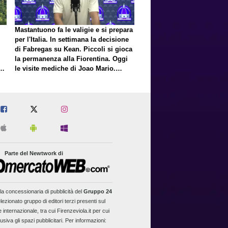
Mastantuono fa le valigie e si prepara
per l'Italia. In settimana la decisione
di Fabregas su Kean. Piccoli si gioca
la permanenza alla Fiorentina. Oggi
E
le visite mediche di Joao Mario.
Presto una nuova offerta del Toro per
Fortini
Parte del Newtwork di
la concessionaria di pubblicità del
Gruppo 24
lezionato gruppo di editori terzi presenti sul
 internazionale, tra cui Firenzeviola.it per cui
usiva gli spazi pubblicitari. Per informazioni: