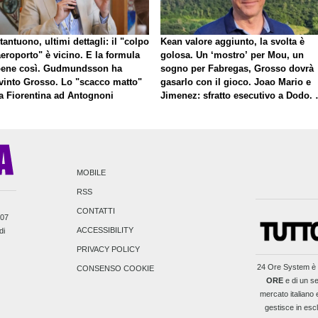
antuono, ultimi dettagli: il "colpo
Kean valore aggiunto, la svolta è
eroporto" è vicino. E la formula
golosa. Un ‘mostro’ per Mou, un
bene così. Gudmundsson ha
sogno per Fabregas, Grosso dovrà
vinto Grosso. Lo "scacco matto"
gasarlo con il gioco. Joao Mario e
la Fiorentina ad Antognoni
Jimenez: sfratto esecutivo a Dodo. 
a proposito di Mastantuono…
MOBILE
RSS
CONTATTI
007
ACCESSIBILITY
di
PRIVACY POLICY
24 Ore System
è 
CONSENSO COOKIE
ORE
e di un se
mercato italiano e
gestisce in escl