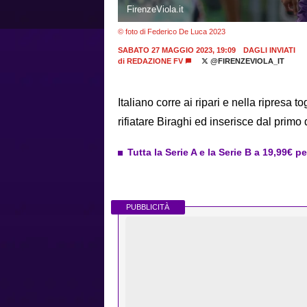
FirenzeViola.it
© foto di Federico De Luca 2023
SABATO 27 MAGGIO 2023, 19:09
DAGLI INVIATI
di
REDAZIONE FV
@FIRENZEVIOLA_IT
Italiano corre ai ripari e nella ripresa t
rifiatare Biraghi ed inserisce dal prim
Tutta la Serie A e la Serie B a 19,99€ p
PUBBLICITÀ