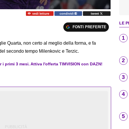
vedi letture
condividi
tweet
LE P
FONTI PREFERITE
1
oglie Quarta, non certo al meglio della forma, e fa
o del secondo tempo Milenkovic e Terzic.
2
er i primi 3 mesi. Attiva l'offerta TIMVISION con DAZN!
3
4
5