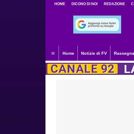
HOME
DICONO DI NOI
REDAZIONE
C
Home
Notizie di FV
Rassegna