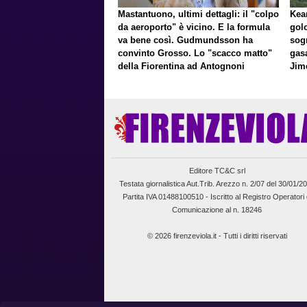
Mastantuono, ultimi dettagli: il "colpo
Kean
da aeroporto" è vicino. E la formula
gol
va bene così. Gudmundsson ha
sog
convinto Grosso. Lo "scacco matto"
gasa
della Fiorentina ad Antognoni
Jim
a p
Editore TC&C srl
Testata giornalistica Aut.Trib. Arezzo n. 2/07 del 30/01/2
Partita IVA 01488100510 -
Iscritto al Registro Operatori 
Comunicazione al n. 18246
© 2026 firenzeviola.it - Tutti i diritti riservati