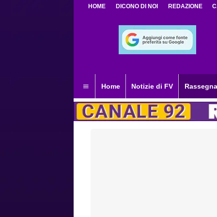
HOME
DICONO DI NOI
REDAZIONE
C
Home
Notizie di FV
Rassegna