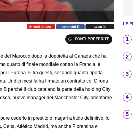
LE P
vedi letture
condividi
tweet
A
1
FONTI PREFERITE
2
oe del Marocco dopo la doppietta al Canada che ha
simo quarto di finale mondiale contro la Francia, è
o per l'Europa. E tra questi, secondo quanto riporta
3
na. Undici mesi fa ha firmato un contratto col Girona
n B perché il club catalano fa parte della holding City
4
resca, nuovo manager del Manchester City, orientarne
5
re cederlo in prestito o magari a titolo definitivo: lo
, Celta, Atlético Madrid, ma anche Fiorentina e