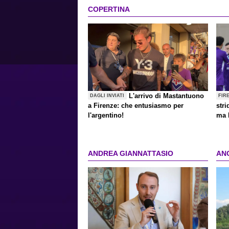
COPERTINA
L'arrivo di Mastantuono
DAGLI INVIATI
FIR
a Firenze: che entusiasmo per
stri
l'argentino!
ma 
ANDREA GIANNATTASIO
AN