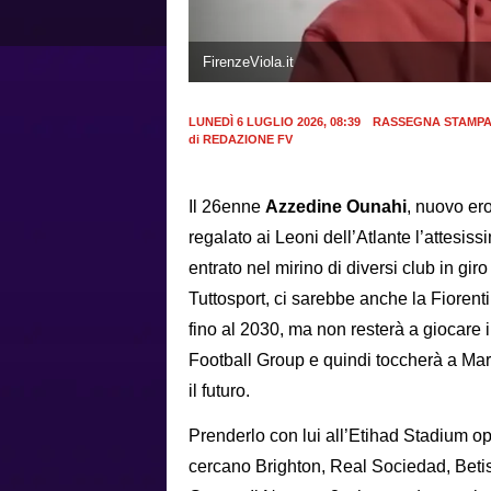
FirenzeViola.it
LUNEDÌ 6 LUGLIO 2026, 08:39
RASSEGNA STAMP
di
REDAZIONE FV
Il 26enne
Azzedine Ounahi
, nuovo er
regalato ai Leoni dell’Atlante l’attesis
entrato nel mirino di diversi club in gir
Tuttosport, ci sarebbe anche la Fiorenti
fino al 2030, ma non resterà a giocare i
Football Group e quindi toccherà a Ma
il futuro.
Prenderlo con lui all’Etihad Stadium oppu
cercano Brighton, Real Sociedad, Betis