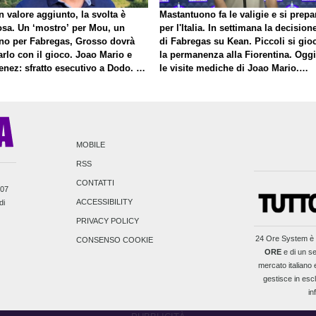
 valore aggiunto, la svolta è
Mastantuono fa le valigie e si prepa
osa. Un ‘mostro’ per Mou, un
per l'Italia. In settimana la decision
no per Fabregas, Grosso dovrà
di Fabregas su Kean. Piccoli si gio
rlo con il gioco. Joao Mario e
la permanenza alla Fiorentina. Oggi
enez: sfratto esecutivo a Dodo. E
le visite mediche di Joao Mario.
roposito di Mastantuono…
Presto una nuova offerta del Toro p
Fortini
MOBILE
RSS
CONTATTI
007
ACCESSIBILITY
di
PRIVACY POLICY
24 Ore System
è 
CONSENSO COOKIE
ORE
e di un se
mercato italiano e
gestisce in escl
in