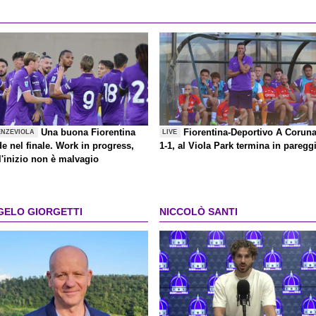
Una buona Fiorentina
Fiorentina-Deportivo A Corun
ENZEVIOLA
LIVE
de nel finale. Work in progress,
1-1, al Viola Park termina in paregg
l'inizio non è malvagio
GELO GIORGETTI
NICCOLÒ SANTI