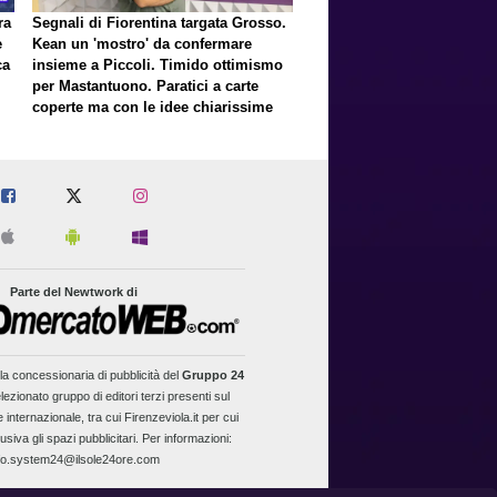
ra
Segnali di Fiorentina targata Grosso.
e
Kean un 'mostro' da confermare
ca
insieme a Piccoli. Timido ottimismo
per Mastantuono. Paratici a carte
coperte ma con le idee chiarissime
er
Parte del Newtwork di
la concessionaria di pubblicità del
Gruppo 24
lezionato gruppo di editori terzi presenti sul
 internazionale, tra cui Firenzeviola.it per cui
usiva gli spazi pubblicitari. Per informazioni:
fo.system24@ilsole24ore.com