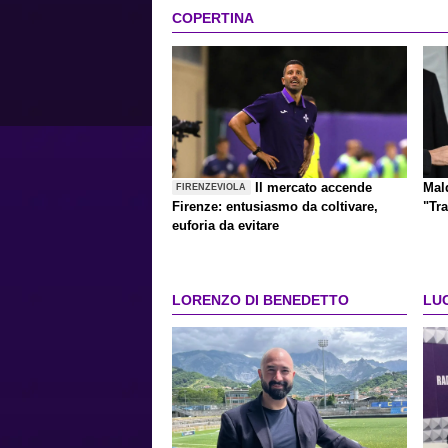
COPERTINA
Il mercato accende
Mald
FIRENZEVIOLA
Firenze: entusiasmo da coltivare,
"Tra
euforia da evitare
LORENZO DI BENEDETTO
LU