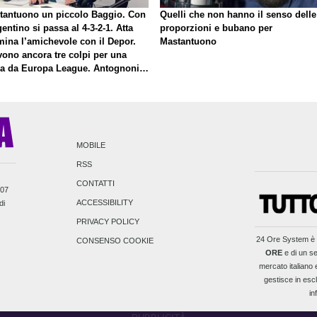
tantuono un piccolo Baggio. Con
Quelli che non hanno il senso delle
gentino si passa al 4-3-2-1. Atta
proporzioni e bubano per
mina l’amichevole con il Depor.
Mastantuono
vono ancora tre colpi per una
la da Europa League. Antognoni,
inale senza vincitori
MOBILE
RSS
CONTATTI
007
ACCESSIBILITY
di
PRIVACY POLICY
24 Ore System
è 
CONSENSO COOKIE
ORE
e di un se
mercato italiano e
gestisce in escl
in