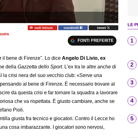
LE P
vedi letture
condividi
tweet
TAMPA
1
FONTI PREFERITE
r il bene di Firenze". Lo dice
Angelo Di Livio, ex
2
nne della
Gazzetta dello Sport
. L'ex tra le altre anche di
la crisi nera del suo vecchio club: «Serve una
3
o pensando al bene di Firenze. È necessario trovare al
cire da questa crisi e far tornare la squadra a lavorare
4
loriosa che va rispettata. È giusto cambiare, anche se
efano Pioli.
5
ntilla giusta fra tecnico e giocatori. Contro il Lecce ho
una cosa imbarazzante. I giocatori sono nervosi,