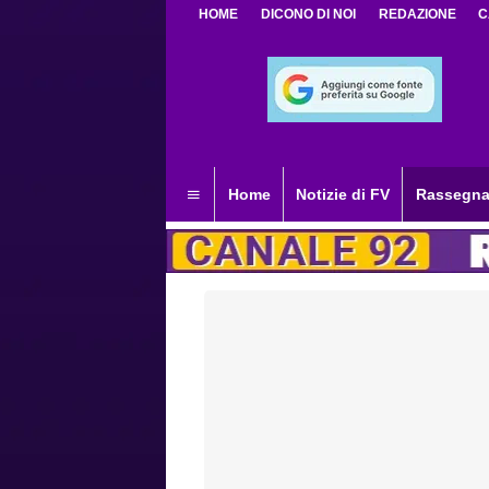
HOME
DICONO DI NOI
REDAZIONE
C
Home
Notizie di FV
Rassegna