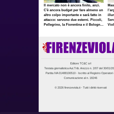
Il mercato non è ancora finito, anzi.
Mas
C'è ancora budget per fare almeno un
l’ar
altro colpo importante e sarà fatto in
illu
attacco: servono due esterni. Piccoli,
Ser
Pellegrino, la Fiorentina e il Bologna:
Vio
caccia al giusto incastro
un f
Editore TC&C srl
Testata giornalistica Aut.Trib. Arezzo n. 2/07 del 30/01/2
Partita IVA 01488100510 -
Iscritto al Registro Operatori 
Comunicazione al n. 18246
© 2026 firenzeviola.it - Tutti i diritti riservati