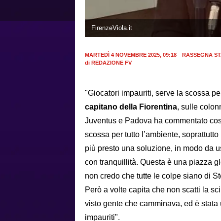
FirenzeViola.it
MARTEDÌ 4 NOVEMBRE 2025, 09:18
RASSEGNA S
di
REDAZIONE FV
"Giocatori impauriti, serve la scossa pe
capitano della Fiorentina
, sulle colo
Juventus e Padova ha commentato così 
scossa per tutto l’ambiente, soprattutt
più presto una soluzione, in modo da us
con tranquillità. Questa è una piazza g
non credo che tutte le colpe siano di St
Però a volte capita che non scatti la sci
visto gente che camminava, ed è stata 
impauriti".