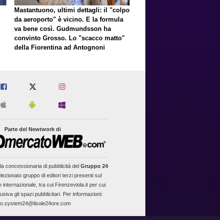
Mastantuono, ultimi dettagli: il "colpo
da aeroporto" è vicino. E la formula
va bene così. Gudmundsson ha
convinto Grosso. Lo "scacco matto"
della Fiorentina ad Antognoni
Parte del Newtwork di
la concessionaria di pubblicità del
Gruppo 24
lezionato gruppo di editori terzi presenti sul
 internazionale, tra cui Firenzeviola.it per cui
usiva gli spazi pubblicitari. Per informazioni:
fo.system24@ilsole24ore.com