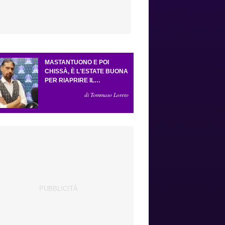
MASTANTUONO E POI
CHISSÀ, È L'ESTATE BUONA
PER RIAPRIRE IL
CASSETTO DEI SOGNI.
di Tommaso Loreto
CRESCE L'ATTESA PER GLI
ESTERNI (E LA PRESSIONE
SU GROSSO)