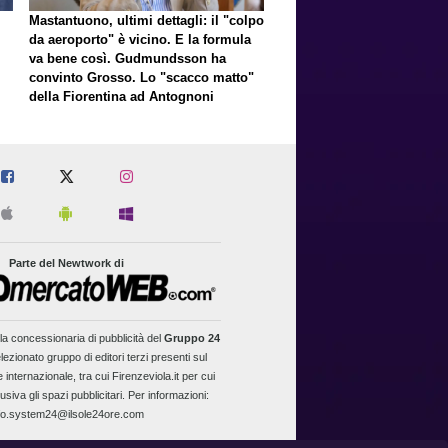
Mastantuono, ultimi dettagli: il "colpo
da aeroporto" è vicino. E la formula
va bene così. Gudmundsson ha
convinto Grosso. Lo "scacco matto"
della Fiorentina ad Antognoni
Parte del Newtwork di
la concessionaria di pubblicità del
Gruppo 24
lezionato gruppo di editori terzi presenti sul
 internazionale, tra cui Firenzeviola.it per cui
usiva gli spazi pubblicitari. Per informazioni:
fo.system24@ilsole24ore.com