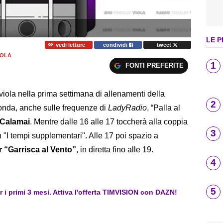
LE P
vedi letture
condividi
tweet
IOLA
1
FONTI PREFERITE
iola nella prima settimana di allenamenti della
2
 onda, anche sulle frequenze di
LadyRadio
, “Palla al
Calamai
. Mentre dalle 16 alle 17 toccherà alla coppia
3
 "I tempi supplementari"
.
Alle 17 poi spazio a
 “Garrisca al Vento”
, in diretta fino alle 19.
4
5
er i primi 3 mesi. Attiva l'offerta TIMVISION con DAZN!