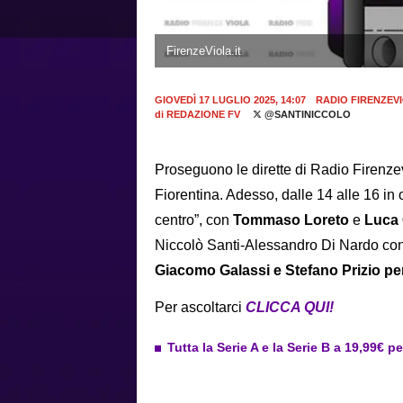
FirenzeViola.it
GIOVEDÌ 17 LUGLIO 2025, 14:07
RADIO FIRENZEV
di
REDAZIONE FV
@SANTINICCOLO
Proseguono le dirette di Radio Firenzev
Fiorentina. Adesso, dalle 14 alle 16 in
centro”, con
Tommaso Loreto
e
Luca 
Niccolò Santi-Alessandro Di Nardo con
Giacomo Galassi e Stefano Prizio per
Per ascoltarci
CLICCA QUI!
Tutta la Serie A e la Serie B a 19,99€ p