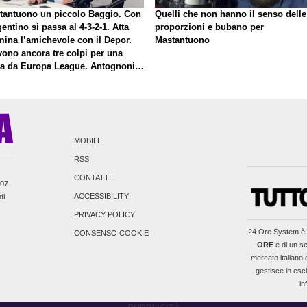
tantuono un piccolo Baggio. Con
Quelli che non hanno il senso delle
gentino si passa al 4-3-2-1. Atta
proporzioni e bubano per
mina l’amichevole con il Depor.
Mastantuono
vono ancora tre colpi per una
la da Europa League. Antognoni,
inale senza vincitori
MOBILE
RSS
CONTATTI
007
ACCESSIBILITY
di
PRIVACY POLICY
24 Ore System
è 
CONSENSO COOKIE
ORE
e di un se
mercato italiano e
gestisce in escl
in