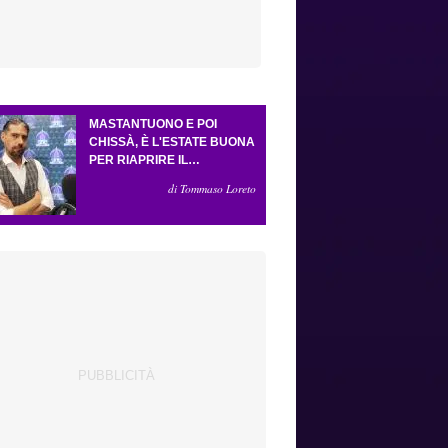
MASTANTUONO E POI
CHISSÀ, È L'ESTATE BUONA
PER RIAPRIRE IL
CASSETTO DEI SOGNI.
di Tommaso Loreto
CRESCE L'ATTESA PER GLI
ESTERNI (E LA PRESSIONE
SU GROSSO)