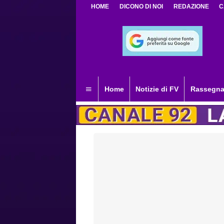
HOME
DICONO DI NOI
REDAZIONE
C
Home
Notizie di FV
Rassegna