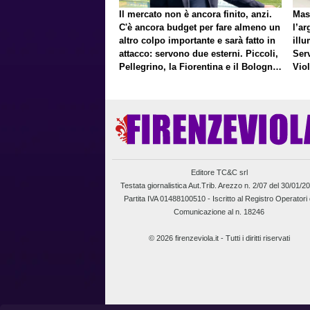
Il mercato non è ancora finito, anzi.
Mas
C'è ancora budget per fare almeno un
l’ar
altro colpo importante e sarà fatto in
illu
attacco: servono due esterni. Piccoli,
Ser
Pellegrino, la Fiorentina e il Bologna:
Vio
caccia al giusto incastro
un f
Editore TC&C srl
Testata giornalistica Aut.Trib. Arezzo n. 2/07 del 30/01/2
Partita IVA 01488100510 -
Iscritto al Registro Operatori 
Comunicazione al n. 18246
© 2026 firenzeviola.it - Tutti i diritti riservati