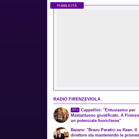
PUBBLICITÀ
RADIO FIRENZEVIOLA
Cappellini: "Entusiasmo per
RFV
Mastantuono giustificato. A Firenze
un potenziale fuoriclasse"
Baiano: "Bravo Paratici su Kean. Il
direttore sta mantenendo le prome