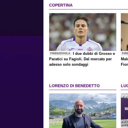
COPERTINA
I due dubbi di Grosso e
FIRENZEVIOLA
FIR
Paratici su Fagioli. Dal mercato per
Mald
adesso solo sondaggi
Fior
Mal
LORENZO DI BENEDETTO
LU