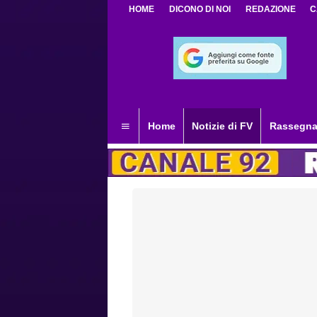
HOME
DICONO DI NOI
REDAZIONE
C
Home
Notizie di FV
Rassegna