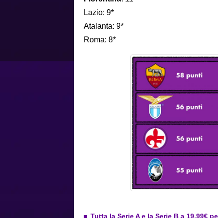
Lazio: 9*
Atalanta: 9*
Roma: 8*
Tutta la Serie A e la Serie B a 19,99€ p