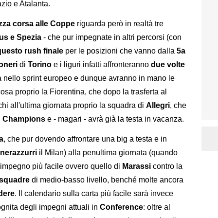
zio e Atalanta.
zza corsa alle Coppe
riguarda però in realtà tre
us e Spezia
- che pur impegnate in altri percorsi (con
 questo rush finale
per le posizioni che vanno dalla
5a
oneri
di
Torino
e i liguri infatti affronteranno
due volte
nello sprint europeo e dunque avranno in mano le
osa proprio la Fiorentina, che dopo la trasferta al
hi all'ultima giornata proprio la squadra di
Allegri
, che
n
Champions
e - magari - avrà già la testa in vacanza.
a
, che pur dovendo affrontare una big a testa e in
nerazzurri
il Milan) alla penultima giornata (quando
 l'impegno più facile ovvero quello di
Marassi
contro la
squadre
di medio-basso livello, benché molte ancora
dere
. Il calendario sulla carta più facile sarà invece
ognita degli impegni attuali in
Conference
: oltre al