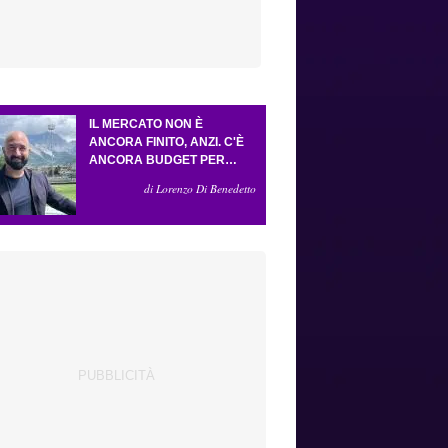
IL MERCATO NON È
ANCORA FINITO, ANZI. C'È
ANCORA BUDGET PER
FARE ALMENO UN ALTRO
di Lorenzo Di Benedetto
COLPO IMPORTANTE E
SARÀ FATTO IN ATTACCO:
SERVONO DUE ESTERNI.
PICCOLI, PELLEGRINO, LA
FIORENTINA E IL BOLOGNA:
CACCIA AL GIUSTO
INCASTRO