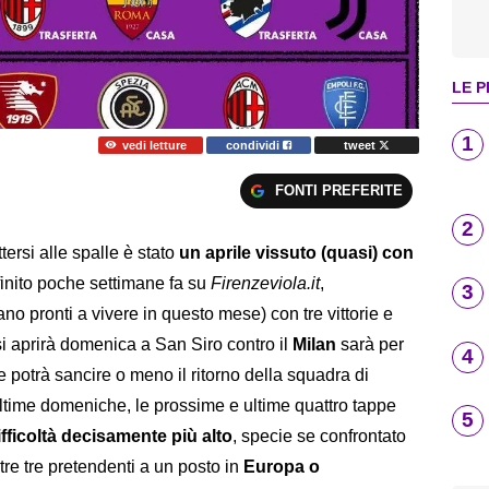
LE P
1
vedi letture
condividi
tweet
FONTI PREFERITE
2
tersi alle spalle è stato
un aprile vissuto (quasi) con
inito poche settimane fa su
Firenzeviola.it
,
3
ano pronti a vivere in questo mese) con tre vittorie e
si aprirà domenica a San Siro contro il
Milan
sarà per
4
e potrà sancire o meno il ritorno della squadra di
ultime domeniche, le prossime e ultime quattro tappe
5
difficoltà decisamente più alto
, specie se confrontato
tre tre pretendenti a un posto in
Europa o