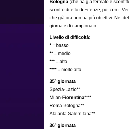
Bologna
(che ha già fermato e sconfitto
scontro diretto di Firenze, poi con il V
che già ora non ha più obiettivi. Nel det
giornate di campionato:
Livello di difficoltà:
*
= basso
**
= medio
***
= alto
****
= molto alto
35ª giornata
Spezia-Lazio**
Milan-
Fiorentina
****
Roma-Bologna**
Atalanta-Salernitana**
36ª giornata