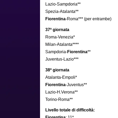
Lazio-Sampdoria**
Spezia-Atalanta**
Fiorentina
-Roma*** (per entrambe)
37ª giornata
Roma-Venezia*
Milan-Atalanta****
Sampdoria-
Fiorentina
**
Juventus-Lazio***
38ª giornata
Atalanta-Empoli*
Fiorentina
-Juventus**
Lazio-H.Verona**
Torino-Roma**
Livello totale di difficoltà:
Fiorentina
: 11*