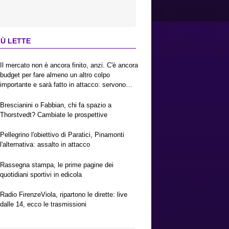
IÙ LETTE
Il mercato non è ancora finito, anzi. C'è ancora
budget per fare almeno un altro colpo
importante e sarà fatto in attacco: servono
due esterni. Piccoli, Pellegrino, la Fiorentina e
il Bologna: caccia al giusto incastro
Brescianini o Fabbian, chi fa spazio a
Thorstvedt? Cambiate le prospettive
Pellegrino l'obiettivo di Paratici, Pinamonti
l'alternativa: assalto in attacco
Rassegna stampa, le prime pagine dei
quotidiani sportivi in edicola
Radio FirenzeViola, ripartono le dirette: live
dalle 14, ecco le trasmissioni