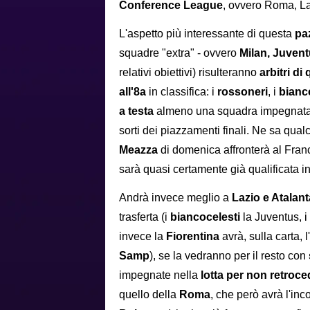
Conference League
, ovvero Roma, La
L'aspetto più interessante di questa
pa
squadre "extra" - ovvero
Milan, Juvent
relativi obiettivi) risulteranno
arbitri di
all'8a
in classifica: i
rossoneri
, i
bianc
a testa
almeno una squadra impegnata 
sorti dei piazzamenti finali. Ne sa qualc
Meazza
di domenica affronterà al Franc
sarà quasi certamente già qualificata i
Andrà invece meglio a
Lazio e Atalant
trasferta (i
biancocelesti
la Juventus, i
invece la
Fiorentina
avrà, sulla carta,
Samp
), se la vedranno per il resto con
impegnate nella
lotta per non retroce
quello della
Roma
, che però avrà l'inc