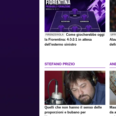
Come giocherebbe oggi
FIRENZEVIOLA
UFF
la Fiorentina: 4-3-2-1 in attesa
Alav
dell'esterno sinistro
defi
STEFANO PRIZIO
AN
Quelli che non hanno il senso delle
Mast
proporzioni e bubano per
da a