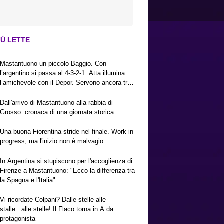
IÙ LETTE
Mastantuono un piccolo Baggio. Con
l’argentino si passa al 4-3-2-1. Atta illumina
l’amichevole con il Depor. Servono ancora tre
colpi per una Viola da Europa League.
Antognoni, un finale senza vincitori
Dall'arrivo di Mastantuono alla rabbia di
Grosso: cronaca di una giornata storica
Una buona Fiorentina stride nel finale. Work in
progress, ma l'inizio non è malvagio
In Argentina si stupiscono per l'accoglienza di
Firenze a Mastantuono: "Ecco la differenza tra
la Spagna e l'Italia"
Vi ricordate Colpani? Dalle stelle alle
stalle...alle stelle! Il Flaco torna in A da
protagonista