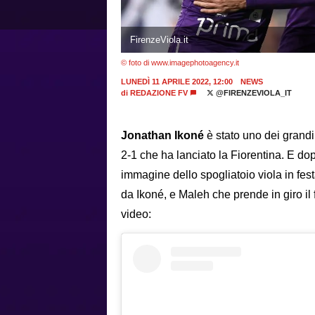
FirenzeViola.it
© foto di www.imagephotoagency.it
LUNEDÌ 11 APRILE 2022, 12:00
NEWS
di
REDAZIONE FV
@FIRENZEVIOLA_IT
Jonathan Ikoné
è stato uno dei grandi 
2-1 che ha lanciato la Fiorentina. E d
immagine dello spogliatoio viola in festa
da Ikoné, e Maleh che prende in giro il 
video: