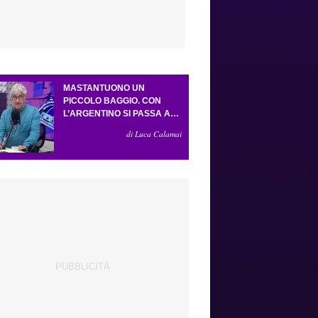
MASTANTUONO UN
PICCOLO BAGGIO. CON
L’ARGENTINO SI PASSA AL
4-3-2-1. ATTA ILLUMINA
di Luca Calamai
L’AMICHEVOLE CON IL
DEPOR. SERVONO ANCORA
TRE COLPI PER UNA VIOLA
DA EUROPA LEAGUE.
ANTOGNONI, UN FINALE
SENZA VINCITORI