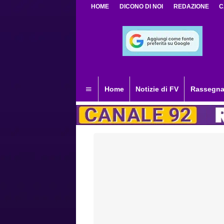
HOME
DICONO DI NOI
REDAZIONE
C
Home
Notizie di FV
Rassegna