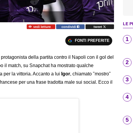
LE P
vedi letture
condividi
tweet
1
FONTI PREFERITE
protagonista della partita contro il Napoli con il gol del
2
opo il match, su Snapchat ha mostrato qualche
 per la vittoria. Accanto a lui
Igor
, chiamato "mostro"
3
francese per una frase tradotta male sui social. Ecco il
4
5