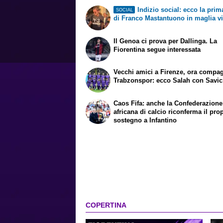
Indizio social: ecco la prim
SOCIAL
di Franco Mastantuono in maglia v
Il Genoa ci prova per Dallinga. La
Fiorentina segue interessata
Vecchi amici a Firenze, ora compag
Trabzonspor: ecco Salah con Savic
Caos Fifa: anche la Confederazione
africana di calcio riconferma il pro
sostegno a Infantino
COPERTINA