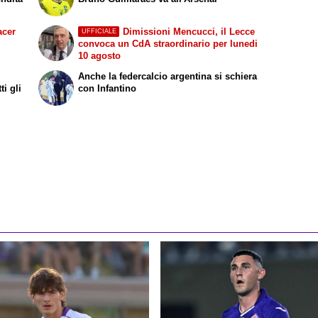
acer
Dimissioni Mencucci, il Lecce
UFFICIALE
convoca un CdA straordinario per lunedi
10 agosto
Anche la federcalcio argentina si schiera
i gli
con Infantino