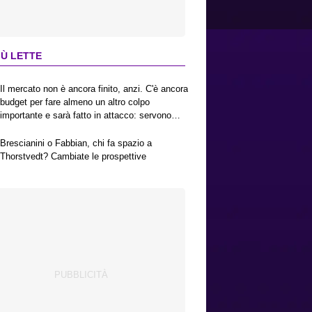
IÙ LETTE
Il mercato non è ancora finito, anzi. C'è ancora
budget per fare almeno un altro colpo
importante e sarà fatto in attacco: servono
due esterni. Piccoli, Pellegrino, la Fiorentina e
il Bologna: caccia al giusto incastro
Brescianini o Fabbian, chi fa spazio a
Thorstvedt? Cambiate le prospettive