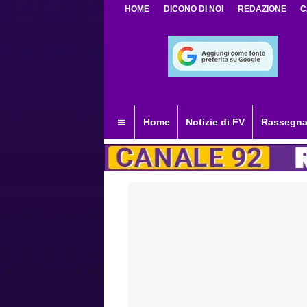
HOME
DICONO DI NOI
REDAZIONE
C
Home
Notizie di FV
Rassegna