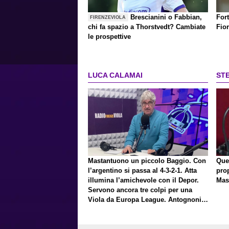
Brescianini o Fabbian,
Fort
FIRENZEVIOLA
chi fa spazio a Thorstvedt? Cambiate
Fio
le prospettive
LUCA CALAMAI
ST
Mastantuono un piccolo Baggio. Con
Que
l’argentino si passa al 4-3-2-1. Atta
pro
illumina l’amichevole con il Depor.
Mas
Servono ancora tre colpi per una
Viola da Europa League. Antognoni,
un finale senza vincitori