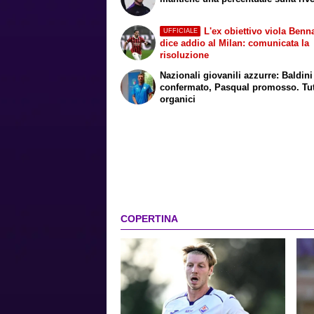
L'ex obiettivo viola Benn
UFFICIALE
dice addio al Milan: comunicata la
risoluzione
Nazionali giovanili azzurre: Baldini
confermato, Pasqual promosso. Tutt
organici
COPERTINA