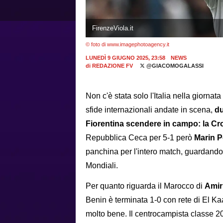
FirenzeViola.it
© foto di www.imagephotoagency.it
LUNEDÌ 9 GIUGNO 2025, 23:58
NEWS
di
REDAZIONE FV
@GIACOMOGALASSI
Non c'è stata solo l'Italia nella giornat
sfide internazionali andate in scena,
du
Fiorentina scendere in campo: la Cro
Repubblica Ceca per 5-1 però
Marin P
panchina per l'intero match, guardando i
Mondiali.
Per quanto riguarda il Marocco di
Amir
Benin è terminata 1-0 con rete di El K
molto bene. Il centrocampista classe 2