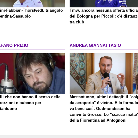
ini-Fabbian-Thorstvedt, triangolo
Tmw, ancora nessuna offerta ufficia
rentina-Sassuolo
del Bologna per Piccoli: c'è distanz
tra club
EFANO PRIZIO
ANDREA GIANNATTASIO
lli che non hanno il senso delle
Mastantuono, ultimi dettagli: il "co
porzioni e bubano per
da aeroporto" è vicino. E la formula
tantuono
va bene così. Gudmundsson ha
convinto Grosso. Lo "scacco matto
della Fiorentina ad Antognoni