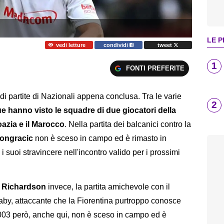
LE P
vedi letture
condividi
tweet
1
FONTI PREFERITE
a di partite di Nazionali appena conclusa. Tra le varie
2
e hanno visto le squadre di due giocatori della
azia e il Marocco
. Nella partita dei balcanici contro la
ongracic
non è sceso in campo ed è rimasto in
 suoi stravincere nell'incontro valido per i prossimi
 Richardson
invece, la partita amichevole con il
aaby, attaccante che la Fiorentina purtroppo conosce
003 però, anche qui, non è sceso in campo ed è