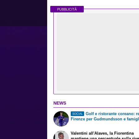
PUBBLICITÀ
NEWS
Golf e ristorante coreano: r
SOCIAL
Firenze per Gudmundsson e famigl
Valentini all'Alaves, la Fiorentina
mantiene una percentuale sulla riv