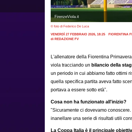
FirenzeViola.it
© foto di Federico De Luca
VENERDÌ 27 FEBBRAIO 2026, 18:25
FIORENTINA F
di
REDAZIONE FV
L'allenatore della Fiorentina Primaver
viola tracciando un
bilancio della sta
un periodo in cui abbiamo fatto ottimi ri
quella specifica partita aveva fatto sce
portava a essere sotto età".
Cosa non ha funzionato all'inizio?
"Sicuramente ci dovevamo conoscere. 
inanellare una serie di risultati utili con
La Coppa Italia è il principale obietti