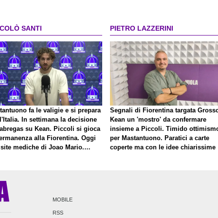
Kakà"
CCOLÒ SANTI
PIETRO LAZZERINI
antuono fa le valigie e si prepara
Segnali di Fiorentina targata Gross
l'Italia. In settimana la decisione
Kean un 'mostro' da confermare
abregas su Kean. Piccoli si gioca
insieme a Piccoli. Timido ottimism
permanenza alla Fiorentina. Oggi
per Mastantuono. Paratici a carte
isite mediche di Joao Mario.
coperte ma con le idee chiarissime
to una nuova offerta del Toro per
ini
MOBILE
RSS