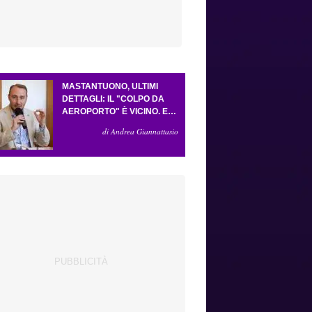
MASTANTUONO, ULTIMI
DETTAGLI: IL "COLPO DA
AEROPORTO" È VICINO. E
LA FORMULA VA BENE
di Andrea Giannattasio
COSÌ. GUDMUNDSSON HA
CONVINTO GROSSO. LO
"SCACCO MATTO" DELLA
FIORENTINA AD
ANTOGNONI