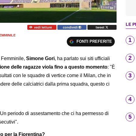
LE P
vedi letture
condividi
tweet
EMMINILE
1
FONTI PREFERITE
2
a Femminile,
Simone Gori
, ha parlato sui siti ufficiali
gione delle ragazze viola fino a questo momento
: "È
3
sultati con le squadre di vertice come il Milan, che in
ndere delle calciatrici dalla prima squadra, questo ci
4
Un periodo di assestamento che ci ha permesso di
5
secutivi".
vo per la Fiorentina?