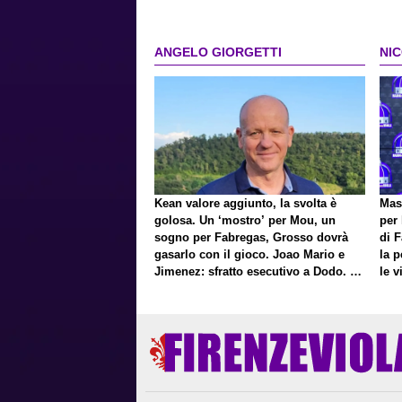
ANGELO GIORGETTI
NI
Kean valore aggiunto, la svolta è
Mast
golosa. Un ‘mostro’ per Mou, un
per 
sogno per Fabregas, Grosso dovrà
di F
gasarlo con il gioco. Joao Mario e
la 
Jimenez: sfratto esecutivo a Dodo. E
le v
a proposito di Mastantuono…
Pres
Fort