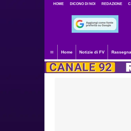
HOME
DICONO DI NOI
REDAZIONE
C
Home
Notizie di FV
Rassegna