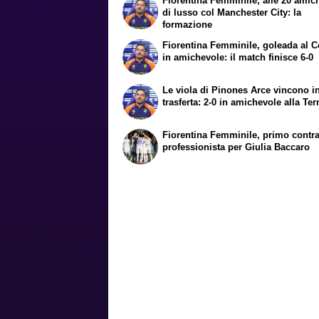
Fiorentina Femminile, alle 20 amic
di lusso col Manchester City: la
formazione
Fiorentina Femminile, goleada al 
in amichevole: il match finisce 6-0
Le viola di Pinones Arce vincono i
trasferta: 2-0 in amichevole alla Te
Fiorentina Femminile, primo contra
professionista per Giulia Baccaro