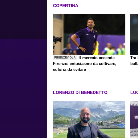
COPERTINA
Il mercato accende
Tra 
FIRENZEVIOLA
Firenze: entusiasmo da coltivare,
ball
euforia da evitare
LORENZO DI BENEDETTO
LU