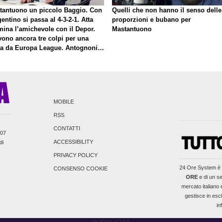
tantuono un piccolo Baggio. Con
Quelli che non hanno il senso delle
gentino si passa al 4-3-2-1. Atta
proporzioni e bubano per
mina l’amichevole con il Depor.
Mastantuono
vono ancora tre colpi per una
la da Europa League. Antognoni,
inale senza vincitori
MOBILE
RSS
CONTATTI
007
ACCESSIBILITY
di
PRIVACY POLICY
24 Ore System
è 
CONSENSO COOKIE
ORE
e di un se
mercato italiano e
gestisce in escl
in