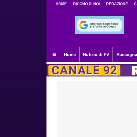
HOME
DICONO DI NOI
REDAZIONE
C
Home
Notizie di FV
Rassegna