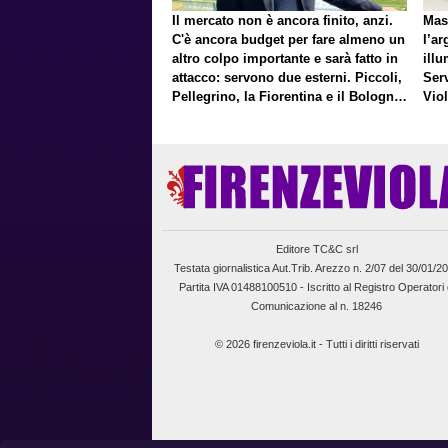
Il mercato non è ancora finito, anzi.
Mas
C'è ancora budget per fare almeno un
l’ar
altro colpo importante e sarà fatto in
illu
attacco: servono due esterni. Piccoli,
Ser
Pellegrino, la Fiorentina e il Bologna:
Vio
caccia al giusto incastro
un f
Editore TC&C srl
Testata giornalistica Aut.Trib. Arezzo n. 2/07 del 30/01/2
Partita IVA 01488100510 -
Iscritto al Registro Operatori 
Comunicazione al n. 18246
© 2026 firenzeviola.it - Tutti i diritti riservati