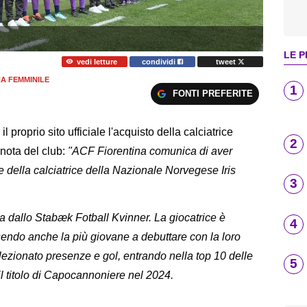
LE P
vedi letture
condividi
tweet
A FEMMINILE
1
FONTI PREFERITE
 proprio sito ufficiale l'acquisto della calciatrice
2
 nota del club:
"ACF Fiorentina comunica di aver
tive della calciatrice della Nazionale Norvegese Iris
3
va dallo Stabæk Fotball Kvinner. La giocatrice è
4
endo anche la più giovane a debuttare con la loro
lezionato presenze e gol, entrando nella top 10 delle
5
l titolo di Capocannoniere nel 2024.