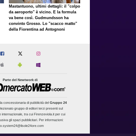
Mastantuono, ultimi dettagli: il "colpo
da aeroporto" è vicino. E la formula
va bene così. Gudmundsson ha
convinto Grosso. Lo "scacco matto"
della Fiorentina ad Antognoni
Parte del Newtwork di
la concessionaria di pubblicità del
Gruppo 24
lezionato gruppo di editori terzi presenti sul
 internazionale, tra cui Firenzeviola.it per cui
usiva gli spazi pubblicitari. Per informazioni:
fo.system24@ilsole24ore.com