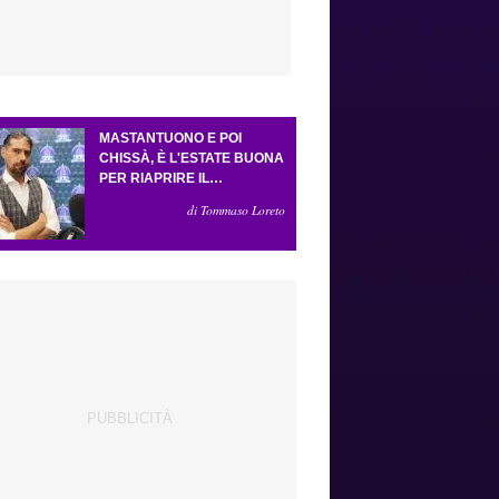
MASTANTUONO E POI
CHISSÀ, È L'ESTATE BUONA
PER RIAPRIRE IL
CASSETTO DEI SOGNI.
di Tommaso Loreto
CRESCE L'ATTESA PER GLI
ESTERNI (E LA PRESSIONE
SU GROSSO)