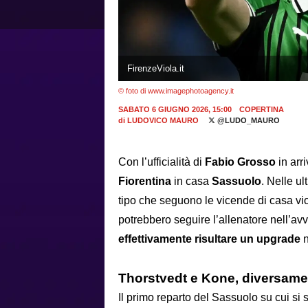
FirenzeViola.it
© foto di www.imagephotoagency.it
SABATO 6 GIUGNO 2026, 15:00
COPERTINA
di
LUDOVICO MAURO
@LUDO_MAURO
Con l’ufficialità di
Fabio Grosso
in arr
Fiorentina
in casa
Sassuolo
. Nelle ul
tipo che seguono le vicende di casa viol
potrebbero seguire l’allenatore nell’a
effettivamente risultare un upgrade
n
Thorstvedt e Kone, diversament
Il primo reparto del Sassuolo su cui si s