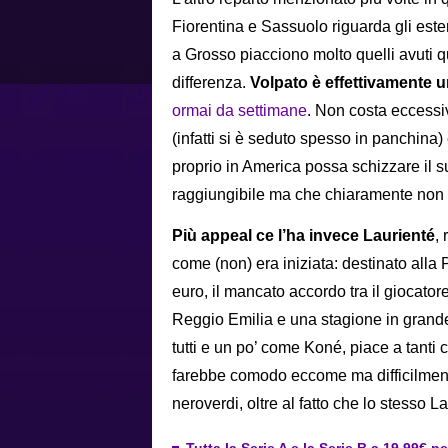
Fiorentina e Sassuolo riguarda gli estern
a Grosso piacciono molto quelli avuti 
differenza.
Volpato è effettivamente 
ormai da settimane
. Non costa eccessi
(infatti si è seduto spesso in panchina)
proprio in America possa schizzare il s
raggiungibile ma che chiaramente non 
Più appeal ce l’ha invece Laurienté
,
come (non) era iniziata: destinato alla
euro, il mancato accordo tra il giocatore
Reggio Emilia e una stagione in grande s
tutti e un po’ come Koné, piace a tanti cl
farebbe comodo eccome ma difficilmente 
neroverdi, oltre al fatto che lo stesso La
Tutta la Serie A e la Serie B a 19,99€ p