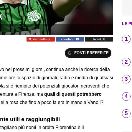
LE P
1
vedi letture
condividi
tweet
FONTI PREFERITE
2
ivo nei prossimi giorni, continua anche la ricerca della
time ore lo spazio di giornali, radio e media di qualsiasi
3
a si è riempito dei potenziali giocatori neroverdi che
vventura a Firenze, ma
quali di questi potrebbero
4
ella rosa che fino a poco fa era in mano a Vanoli?
5
e utili e raggiungibili
tagliano più nomi in orbita Fiorentina è il