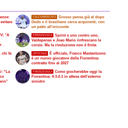
renze:
Grosso pensa già al dopo
CALCIOMERCATO
 evitare
Dodo e il brasiliano cerca acquirenti, con
un patto all'orizzonte
FV: "A
Sprint e uno contro uno,
FIRENZEVIOLA
Valdepenas e Joao Mario rinfrescano le
r
corsie. Ma la rivoluzione non è finita
rrei
 chi fa
È ufficiale, Franco Mastantuono
UFFICIALE
è un nuovo giocatore della Fiorentina:
contratto fino al 2027
Come giocherebbe oggi la
FIRENZEVIOLA
cco
Fiorentina: 4-3-2-1 in attesa dell'esterno
ario"
sinistro