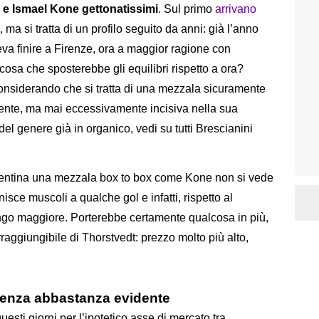
 e Ismael Kone gettonatissimi
. Sul primo
arrivano
, ma si tratta di un profilo seguito da anni: già l’anno
va finire a Firenze, ora a maggior ragione con
osa che sposterebbe gli equilibri rispetto a ora?
nsiderando che si tratta di una mezzala sicuramente
sente, ma mai eccessivamente incisiva nella sua
 del genere già in organico, vedi su tutti Brescianini
Fiorentina una mezzala box to box come Kone non si vede
isce muscoli a qualche gol e infatti, rispetto al
ango maggiore. Porterebbe certamente qualcosa in più,
raggiungibile di Thorstvedt: prezzo molto più alto,
erenza abbastanza evidente
uesti giorni per l’ipotetico asse di mercato tra