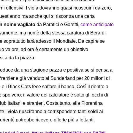
i offensivi. I viola dovranno quasi ricostruirli da zero,
quest’anno ma anche qui si riscontra una certa
un nome vagliato
da Paratici e Goretti,
come anticipato
vamente, ma non è della stessa caratura di Berardi
 e soprattutto farà adesso il Mondiale. Da capire se
uo valore, ad ora è certamente un obiettivo
scalda la piazza.
 reduce da una stagione pazza e positiva se si pensa a
 Premier e già venduto al Sunderland per 20 milioni di
 e i Black Cats fece saltare il banco. Così il rientro a
polvero: il valore del calciatore è sotto gli occhi di
ub italiani e stranieri. Costa tanto, alla Fiorentina
i viola riusciranno a corrispondere tanti soldi ai
urienté potrebbe ricevere offerte più allettanti.
er i primi 3 mesi. Attiva l'offerta TIMVISION con DAZN!