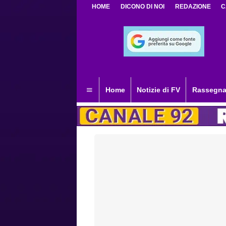
HOME
DICONO DI NOI
REDAZIONE
C
Home
Notizie di FV
Rassegna