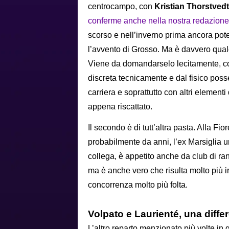
centrocampo, con
Kristian Thorstvedt
conferme anche nella nostra redazione
scorso e nell’inverno prima ancora pote
l’avvento di Grosso. Ma è davvero qualc
Viene da domandarselo lecitamente, co
discreta tecnicamente e dal fisico pos
carriera e soprattutto con altri elementi
appena riscattato.
Il secondo è di tutt’altra pasta. Alla 
probabilmente da anni, l’ex Marsiglia un
collega, è appetito anche da club di r
ma è anche vero che risulta molto più ir
concorrenza molto più folta.
Volpato e Laurienté, una diff
L’altro reparto menzionato più volte in q