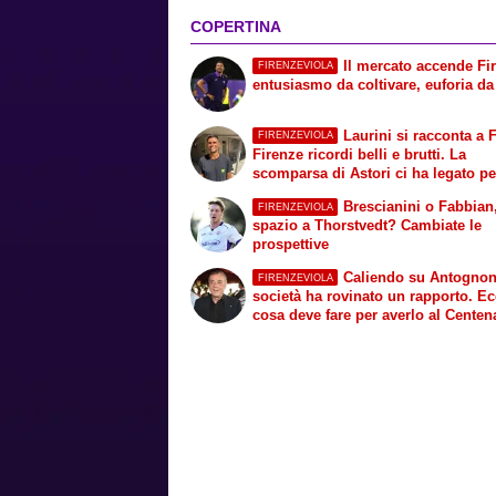
COPERTINA
Il mercato accende Fi
FIRENZEVIOLA
entusiasmo da coltivare, euforia da
Laurini si racconta a 
FIRENZEVIOLA
Firenze ricordi belli e brutti. La
scomparsa di Astori ci ha legato pe
sempre. La nuova Fiorentina? Mi te
Brescianini o Fabbian,
FIRENZEVIOLA
Dodo"
spazio a Thorstvedt? Cambiate le
prospettive
Caliendo su Antognoni: “La
FIRENZEVIOLA
società ha rovinato un rapporto. E
cosa deve fare per averlo al Centen