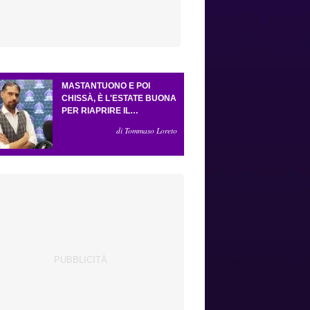
MASTANTUONO E POI
CHISSÀ, È L'ESTATE BUONA
PER RIAPRIRE IL
CASSETTO DEI SOGNI.
di Tommaso Loreto
CRESCE L'ATTESA PER GLI
ESTERNI (E LA PRESSIONE
SU GROSSO)