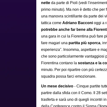
nette
da parte di Pioli (vedi l'inserimen
primo minuto). Ma non è detto che per f
una manovra scintillante da parte dei 
tattica come
Adriano Bacconi
oggi a 
potrebbe anche far bene alla Fiorent
una gara in cui la Fiorentina può fare 
fare magari una
partita più sporca
, i
esperienza". Insomma, aspettare e ma
che sono particolarmente vantaggiosi p
Fiorentina contano la
sostanza e la c
minuto. Per poi ripartire con più certe
squadra possa farci emozionare.
Un mese decisivo
- Cinque partite tut
partire dalla sfida con il Como. Il 28 se
trasferta e sarà uno di quegli incontri in 
della Conference contro il Sigma Olomo