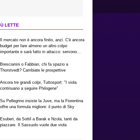
IÙ LETTE
Il mercato non è ancora finito, anzi. C'è ancora
budget per fare almeno un altro colpo
importante e sarà fatto in attacco: servono
due esterni. Piccoli, Pellegrino, la Fiorentina e
il Bologna: caccia al giusto incastro
Brescianini o Fabbian, chi fa spazio a
Thorstvedt? Cambiate le prospettive
Ancora tre grandi colpi, Tuttosport: "I viola
continuano a seguire Philogene"
Su Pellegrino insiste la Juve, ma la Fiorentina
offre una formula migliore: il punto di Sky
Esuberi, da Sottil a Barak e Nzola, tanti da
piazzare. Il Sassuolo vuole due viola