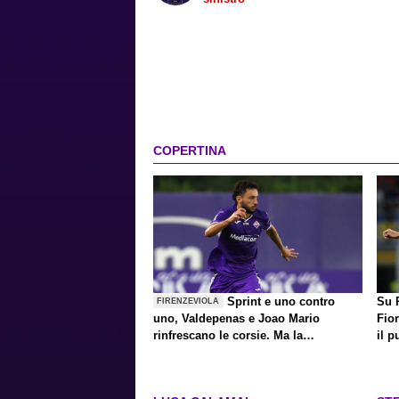
COPERTINA
Sprint e uno contro
Su P
FIRENZEVIOLA
uno, Valdepenas e Joao Mario
Fior
rinfrescano le corsie. Ma la
il p
rivoluzione non è finita