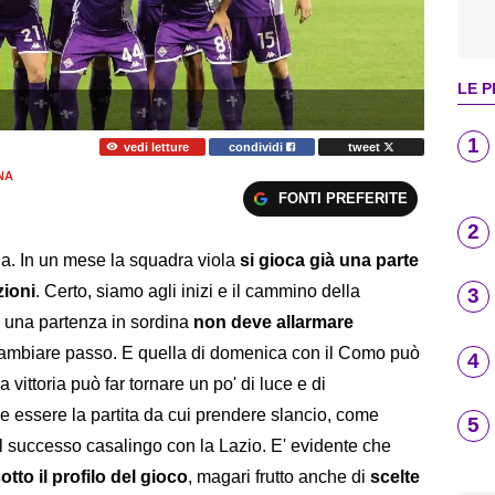
LE P
1
vedi letture
condividi
tweet
NA
FONTI PREFERITE
2
na. In un mese la squadra viola
si gioca già una parte
zioni
. Certo, siamo agli inizi e il cammino della
3
 una partenza in sordina
non deve allarmare
ambiare passo. E quella di domenica con il Como può
4
a vittoria può far tornare un po' di luce e di
be essere la partita da cui prendere slancio, come
5
 successo casalingo con la Lazio. E' evidente che
otto il profilo del gioco
, magari frutto anche di
scelte