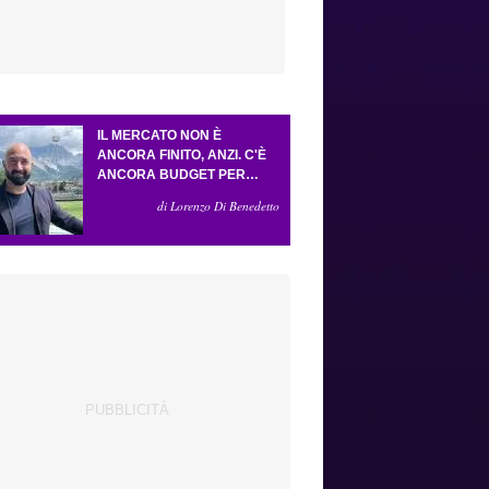
IL MERCATO NON È
ANCORA FINITO, ANZI. C'È
ANCORA BUDGET PER
FARE ALMENO UN ALTRO
di Lorenzo Di Benedetto
COLPO IMPORTANTE E
SARÀ FATTO IN ATTACCO:
SERVONO DUE ESTERNI.
PICCOLI, PELLEGRINO, LA
FIORENTINA E IL BOLOGNA:
CACCIA AL GIUSTO
INCASTRO