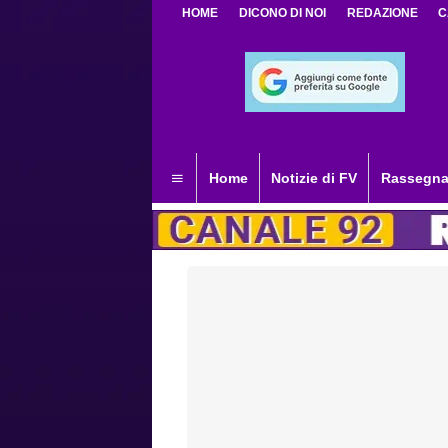
HOME
DICONO DI NOI
REDAZIONE
C
Home
Notizie di FV
Rassegna