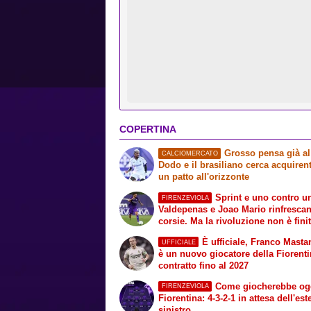
COPERTINA
Grosso pensa già a
CALCIOMERCATO
Dodo e il brasiliano cerca acquirent
un patto all'orizzonte
Sprint e uno contro u
FIRENZEVIOLA
Valdepenas e Joao Mario rinfrescan
corsie. Ma la rivoluzione non è fini
È ufficiale, Franco Mast
UFFICIALE
è un nuovo giocatore della Fiorenti
contratto fino al 2027
Come giocherebbe ogg
FIRENZEVIOLA
Fiorentina: 4-3-2-1 in attesa dell'es
sinistro