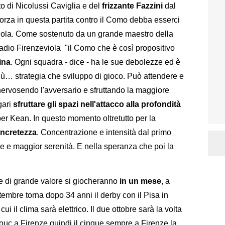
to di Nicolussi Caviglia e del
frizzante Fazzini
dal
orza in questa partita contro il Como debba esserci
viola. Come sostenuto da un grande maestro della
radio Firenzeviola "il Como che è così propositivo
ina
. Ogni squadra - dice - ha le sue debolezze ed è
più… strategia che sviluppo di gioco. Può attendere e
nnervosendo l'avversario e sfruttando la maggiore
gari
sfruttare gli spazi nell'attacco alla profondità
er Kean. In questo momento oltretutto per la
oncretezza
. Concentrazione e intensità dal primo
zze e maggior serenità. E nella speranza che poi la
te di grande valore si giocheranno
in un mese
, a
ttembre torna dopo 34 anni il derby con il Pisa in
cui il clima sarà elettrico. Il due ottobre sarà la volta
uc a Firenze quindi il cinque sempre a Firenze la