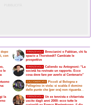
l dopo
Brescianini o Fabbian, chi fa
FIRENZEVIOLA
i, con
spazio a Thorstvedt? Cambiate le
prospettive
no,
Caliendo su Antognoni: “La
FIRENZEVIOLA
o le
società ha rovinato un rapporto. Ecco
ta
cosa deve fare per averlo al Centenario"
antuono
Piccoli al Bologna e
CALCIOMERCATO
na:
Pellegrino in viola: si scalda il domino
delle punte che (per ora) non riguarda
Kean
i la
Un ex tennista e chitarrista
FIRENZEVIOLA
terno
uscito dagli anni 2000: ecco tutte le
curiosità su Franco Mastantuono, il divo