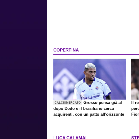
COPERTINA
Grosso pensa già al
Il 
CALCIOMERCATO
dopo Dodo e il brasiliano cerca
per
acquirenti, con un patto all'orizzonte
Fio
LUCA CALAMAI
ST