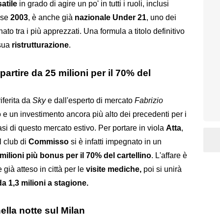
satile
in grado di agire un po' in tutti i ruoli, inclusi
asse
2003
, è anche già
nazionale Under 21
, uno dei
ato tra i più apprezzati. Una formula a titolo definitivo
 sua
ristrutturazione
.
partire da 25 milioni per il 70% del
iferita da
Sky
e dall'esperto di mercato
Fabrizio
o e un investimento ancora più alto dei precedenti per i
fasi di questo mercato estivo. Per portare in viola
Atta
,
il club di
Commisso
si è infatti impegnato in un
5 milioni più bonus
per il 70% del cartellino
. L'affare è
e già atteso in città per le
visite mediche,
poi si unirà
da 1,3 milioni a stagione.
lla notte sul Milan