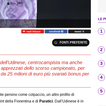
LE P
1
vedi letture
condividi
tweet
FONTI PREFERITE
2
se dell'Udinese, centrocampista ma anche
3
iù apprezzati dello scorso campionato, per
o da 25 milioni di euro più svariati bonus per
4
5
bile persino come colpaccio, un altro profilo di
int della Fiorentina e di
Paratici
. Dall'Udinese è in