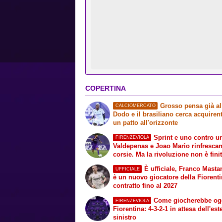
COPERTINA
Grosso pensa già a
CALCIOMERCATO
Dodo e il brasiliano cerca acquirent
un patto all'orizzonte
Sprint e uno contro u
FIRENZEVIOLA
Valdepenas e Joao Mario rinfrescan
corsie. Ma la rivoluzione non è fini
È ufficiale, Franco Mast
UFFICIALE
è un nuovo giocatore della Fiorenti
contratto fino al 2027
Come giocherebbe ogg
FIRENZEVIOLA
Fiorentina: 4-3-2-1 in attesa dell'es
sinistro