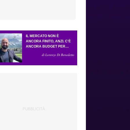
IL MERCATO NON È
ANCORA FINITO, ANZI. C'È
ANCORA BUDGET PER
FARE ALMENO UN ALTRO
di Lorenzo Di Benedetto
COLPO IMPORTANTE E
SARÀ FATTO IN ATTACCO:
SERVONO DUE ESTERNI.
PICCOLI, PELLEGRINO, LA
FIORENTINA E IL BOLOGNA:
CACCIA AL GIUSTO
INCASTRO