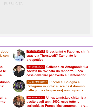
l dopo
Brescianini o Fabbian, chi fa
FIRENZEVIOLA
i, con
spazio a Thorstvedt? Cambiate le
prospettive
no,
Caliendo su Antognoni: “La
FIRENZEVIOLA
o le
società ha rovinato un rapporto. Ecco
ta
cosa deve fare per averlo al Centenario"
antuono
Piccoli al Bologna e
CALCIOMERCATO
na:
Pellegrino in viola: si scalda il domino
delle punte che (per ora) non riguarda
Kean
i la
Un ex tennista e chitarrista
FIRENZEVIOLA
terno
uscito dagli anni 2000: ecco tutte le
curiosità su Franco Mastantuono, il divo