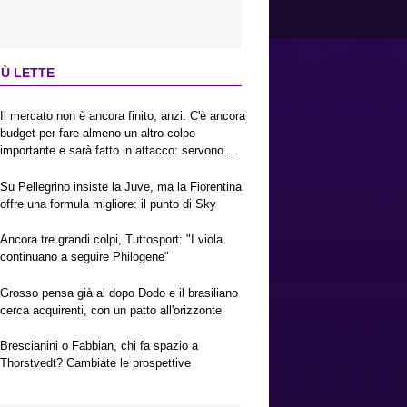
IÙ LETTE
Il mercato non è ancora finito, anzi. C'è ancora
budget per fare almeno un altro colpo
importante e sarà fatto in attacco: servono
due esterni. Piccoli, Pellegrino, la Fiorentina e
il Bologna: caccia al giusto incastro
Su Pellegrino insiste la Juve, ma la Fiorentina
offre una formula migliore: il punto di Sky
Ancora tre grandi colpi, Tuttosport: "I viola
continuano a seguire Philogene"
Grosso pensa già al dopo Dodo e il brasiliano
cerca acquirenti, con un patto all'orizzonte
Brescianini o Fabbian, chi fa spazio a
Thorstvedt? Cambiate le prospettive