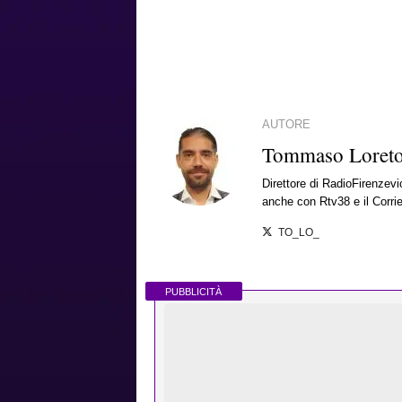
AUTORE
Tommaso Loret
Direttore di RadioFirenzevio
anche con Rtv38 e il Corrie
TO_LO_
PUBBLICITÀ