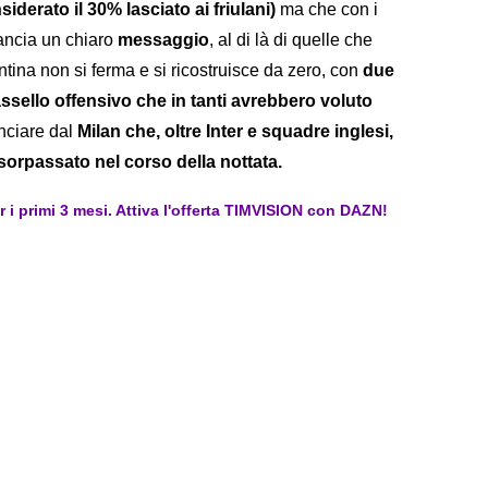
siderato il 30% lasciato ai friulani)
ma che con i
lancia un chiaro
messaggio
, al di là di quelle che
tina non si ferma e si ricostruisce da zero, con
due
assello offensivo che in tanti avrebbero voluto
nciare dal
Milan che, oltre Inter e squadre inglesi,
 sorpassato nel corso della nottata.
er i primi 3 mesi. Attiva l'offerta TIMVISION con DAZN!