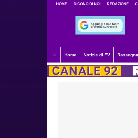
HOME
DICONO DI NOI
REDAZIONE
C
Home
Notizie di FV
Rassegna