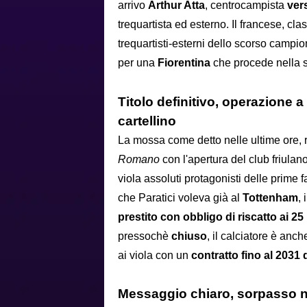
arrivo
Arthur Atta
, centrocampista
ver
trequartista ed esterno. Il francese, cl
trequartisti-esterni dello scorso campion
per una
Fiorentina
che procede nella
Titolo definitivo, operazione a 
cartellino
La mossa come detto nelle ultime ore, r
Romano
con l'apertura del club friulan
viola assoluti protagonisti delle prime 
che Paratici voleva già al
Tottenham
, 
prestito con obbligo di riscatto ai 2
pressochè
chiuso
, il calciatore è anch
ai viola con un
contratto fino al 2031 
Messaggio chiaro, sorpasso ne