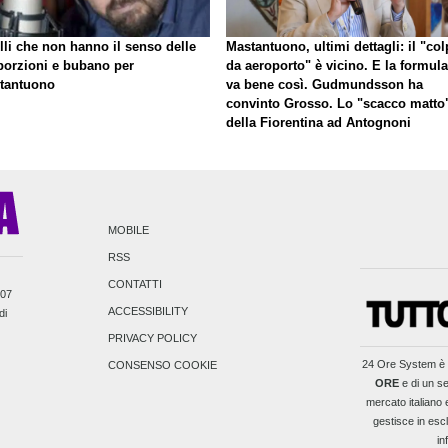
lli che non hanno il senso delle
Mastantuono, ultimi dettagli: il "co
porzioni e bubano per
da aeroporto" è vicino. E la formula
tantuono
va bene così. Gudmundsson ha
convinto Grosso. Lo "scacco matto
della Fiorentina ad Antognoni
MOBILE
RSS
CONTATTI
007
ACCESSIBILITY
di
PRIVACY POLICY
24 Ore System
è 
CONSENSO COOKIE
ORE
e di un se
mercato italiano e
gestisce in escl
in