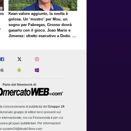
lpo
Kean valore aggiunto, la svolta è
golosa. Un ‘mostro’ per Mou, un
sogno per Fabregas, Grosso dovrà
"
gasarlo con il gioco. Joao Mario e
Jimenez: sfratto esecutivo a Dodo. E
a proposito di Mastantuono…
Parte del Newtwork di
la concessionaria di pubblicità del
Gruppo 24
lezionato gruppo di editori terzi presenti sul
 internazionale, tra cui Firenzeviola.it per cui
usiva gli spazi pubblicitari. Per informazioni:
fo.system24@ilsole24ore.com