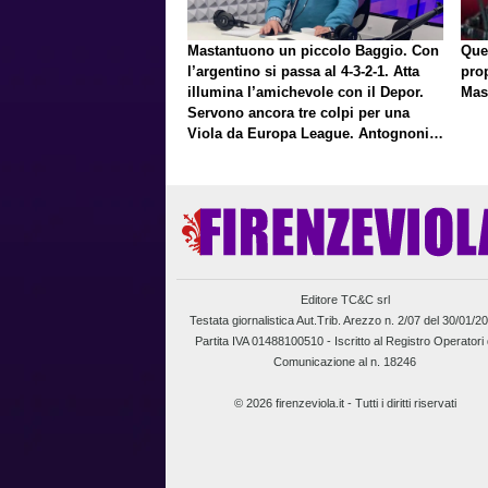
Mastantuono un piccolo Baggio. Con
Que
l’argentino si passa al 4-3-2-1. Atta
pro
illumina l’amichevole con il Depor.
Mas
Servono ancora tre colpi per una
Viola da Europa League. Antognoni,
un finale senza vincitori
Editore TC&C srl
Testata giornalistica Aut.Trib. Arezzo n. 2/07 del 30/01/2
Partita IVA 01488100510 -
Iscritto al Registro Operatori 
Comunicazione al n. 18246
© 2026 firenzeviola.it - Tutti i diritti riservati