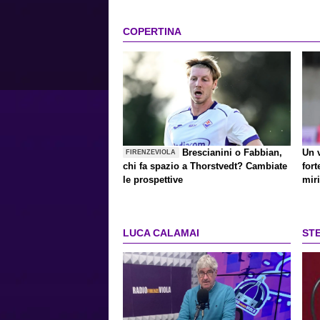
COPERTINA
Brescianini o Fabbian,
Un 
FIRENZEVIOLA
chi fa spazio a Thorstvedt? Cambiate
for
le prospettive
miri
LUCA CALAMAI
ST