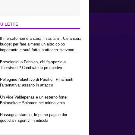
IÙ LETTE
Il mercato non è ancora finito, anzi. C'è ancora
budget per fare almeno un altro colpo
importante e sarà fatto in attacco: servono
due esterni. Piccoli, Pellegrino, la Fiorentina e
il Bologna: caccia al giusto incastro
Brescianini o Fabbian, chi fa spazio a
Thorstvedt? Cambiate le prospettive
Pellegrino l'obiettivo di Paratici, Pinamonti
l'alternativa: assalto in attacco
Un vice Valdepenas e un esterno forte:
Bakayoko e Solomon nel mirino viola
Rassegna stampa, le prime pagine dei
quotidiani sportivi in edicola