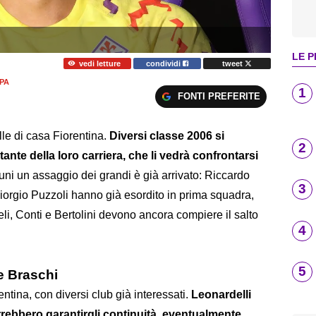
LE P
vedi letture
condividi
tweet
PA
1
FONTI PREFERITE
lle di casa Fiorentina.
Diversi classe 2006 si
2
ante della loro carriera, che li vedrà confrontarsi
uni un assaggio dei grandi è già arrivato: Riccardo
3
orgio Puzzoli hanno già esordito in prima squadra,
eli, Conti e Bertolini devono ancora compiere il salto
4
5
e Braschi
entina, con diversi club già interessati.
Leonardelli
rrebbero garantirgli continuità, eventualmente