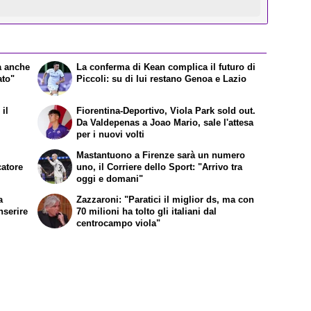
a anche
La conferma di Kean complica il futuro di
ato"
Piccoli: su di lui restano Genoa e Lazio
il
Fiorentina-Deportivo, Viola Park sold out.
Da Valdepenas a Joao Mario, sale l'attesa
per i nuovi volti
Mastantuono a Firenze sarà un numero
catore
uno, il Corriere dello Sport: "Arrivo tra
oggi e domani"
a
Zazzaroni: "Paratici il miglior ds, ma con
nserire
70 milioni ha tolto gli italiani dal
centrocampo viola"