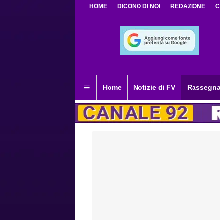
HOME
DICONO DI NOI
REDAZIONE
C
Home
Notizie di FV
Rassegna