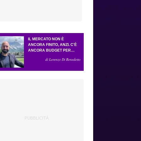
IL MERCATO NON È
ANCORA FINITO, ANZI. C'È
ANCORA BUDGET PER
FARE ALMENO UN ALTRO
di Lorenzo Di Benedetto
COLPO IMPORTANTE E
SARÀ FATTO IN ATTACCO:
SERVONO DUE ESTERNI.
PICCOLI, PELLEGRINO, LA
FIORENTINA E IL BOLOGNA:
CACCIA AL GIUSTO
INCASTRO