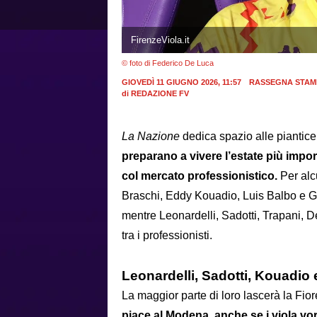
FirenzeViola.it
© foto di Federico De Luca
GIOVEDÌ 11 GIUGNO 2026, 11:57
RASSEGNA STAM
di
REDAZIONE FV
La Nazione
dedica spazio alle piantice
preparano a vivere l’estate più import
col mercato professionistico.
Per alc
Braschi, Eddy Kouadio, Luis Balbo e Gi
mentre Leonardelli, Sadotti, Trapani, D
tra i professionisti.
Leonardelli, Sadotti, Kouadio 
La maggior parte di loro lascerà la Fior
piace al Modena, anche se i viola vo