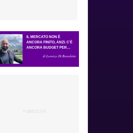
IL MERCATO NON È
ANCORA FINITO, ANZI. C'È
ANCORA BUDGET PER
FARE ALMENO UN ALTRO
di Lorenzo Di Benedetto
COLPO IMPORTANTE E
SARÀ FATTO IN ATTACCO:
SERVONO DUE ESTERNI.
PICCOLI, PELLEGRINO, LA
FIORENTINA E IL BOLOGNA:
CACCIA AL GIUSTO
INCASTRO