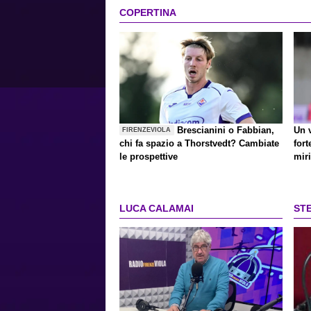
COPERTINA
Brescianini o Fabbian,
Un 
FIRENZEVIOLA
chi fa spazio a Thorstvedt? Cambiate
for
le prospettive
miri
LUCA CALAMAI
ST