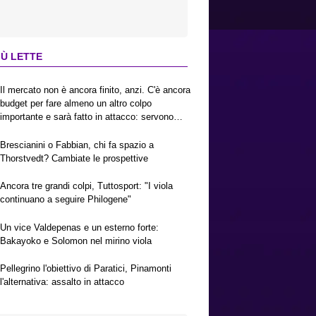
IÙ LETTE
Il mercato non è ancora finito, anzi. C'è ancora
budget per fare almeno un altro colpo
importante e sarà fatto in attacco: servono
due esterni. Piccoli, Pellegrino, la Fiorentina e
il Bologna: caccia al giusto incastro
Brescianini o Fabbian, chi fa spazio a
Thorstvedt? Cambiate le prospettive
Ancora tre grandi colpi, Tuttosport: "I viola
continuano a seguire Philogene"
Un vice Valdepenas e un esterno forte:
Bakayoko e Solomon nel mirino viola
Pellegrino l'obiettivo di Paratici, Pinamonti
l'alternativa: assalto in attacco