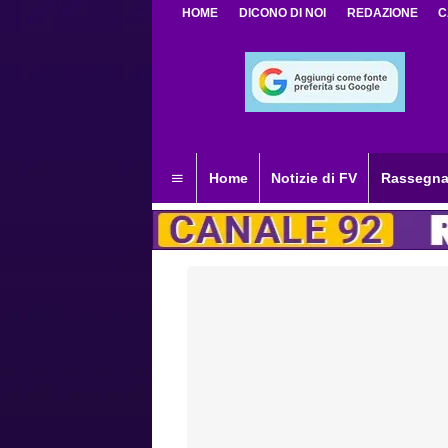
HOME
DICONO DI NOI
REDAZIONE
C
Home
Notizie di FV
Rassegna