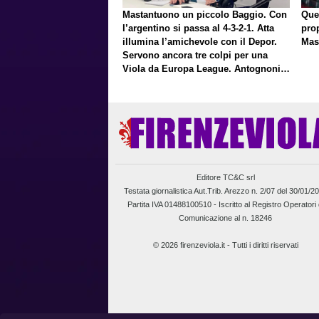
Mastantuono un piccolo Baggio. Con
Que
l’argentino si passa al 4-3-2-1. Atta
pro
illumina l’amichevole con il Depor.
Mas
Servono ancora tre colpi per una
Viola da Europa League. Antognoni,
un finale senza vincitori
Editore TC&C srl
Testata giornalistica Aut.Trib. Arezzo n. 2/07 del 30/01/2
Partita IVA 01488100510 -
Iscritto al Registro Operatori 
Comunicazione al n. 18246
© 2026 firenzeviola.it - Tutti i diritti riservati