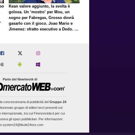
lpo
Kean valore aggiunto, la svolta è
golosa. Un ‘mostro’ per Mou, un
sogno per Fabregas, Grosso dovrà
"
gasarlo con il gioco. Joao Mario e
Jimenez: sfratto esecutivo a Dodo. E
a proposito di Mastantuono…
Parte del Newtwork di
la concessionaria di pubblicità del
Gruppo 24
lezionato gruppo di editori terzi presenti sul
 internazionale, tra cui Firenzeviola.it per cui
usiva gli spazi pubblicitari. Per informazioni:
fo.system24@ilsole24ore.com