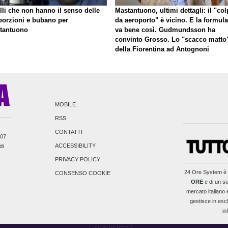
lli che non hanno il senso delle
Mastantuono, ultimi dettagli: il "co
porzioni e bubano per
da aeroporto" è vicino. E la formula
tantuono
va bene così. Gudmundsson ha
convinto Grosso. Lo "scacco matto
della Fiorentina ad Antognoni
MOBILE
RSS
CONTATTI
007
ACCESSIBILITY
di
PRIVACY POLICY
24 Ore System
è 
CONSENSO COOKIE
ORE
e di un se
mercato italiano e
gestisce in escl
in