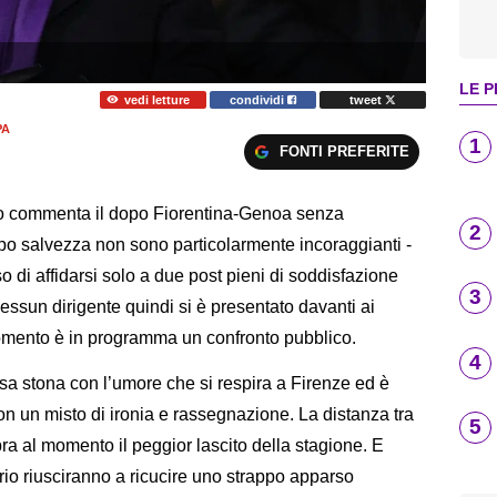
LE P
vedi letture
condividi
tweet
PA
1
FONTI PREFERITE
no commenta il dopo Fiorentina-Genoa senza
2
dopo salvezza non sono particolarmente incoraggianti -
so di affidarsi solo a due post pieni di soddisfazione
3
sun dirigente quindi si è presentato davanti ai
 momento è in programma un confronto pubblico.
4
Usa stona con l’umore che si respira a Firenze ed è
 con un misto di ironia e rassegnazione. La distanza tra
5
a al momento il peggior lascito della stagione. E
ario riusciranno a ricucire uno strappo apparso