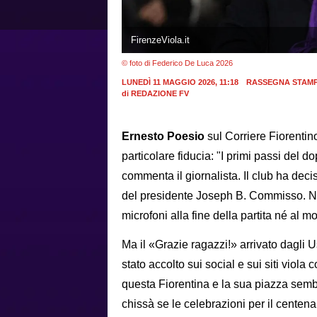
FirenzeViola.it
© foto di Federico De Luca 2026
LUNEDÌ 11 MAGGIO 2026, 11:18
RASSEGNA STAM
di
REDAZIONE FV
Ernesto Poesio
sul Corriere Fiorenti
particolare fiducia: "I primi passi del 
commenta il giornalista. Il club ha deci
del presidente Joseph B. Commisso. Nes
microfoni alla fine della partita né al
Ma il «Grazie ragazzi!» arrivato dagli 
stato accolto sui social e sui siti viola
questa Fiorentina e la sua piazza sembr
chissà se le celebrazioni per il centen